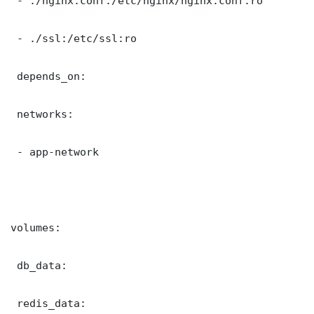
 - ./nginx.conf:/etc/nginx/nginx.conf:ro

 - ./ssl:/etc/ssl:ro

 depends_on:

 networks:

 - app-network

volumes:

 db_data:

 redis_data:
