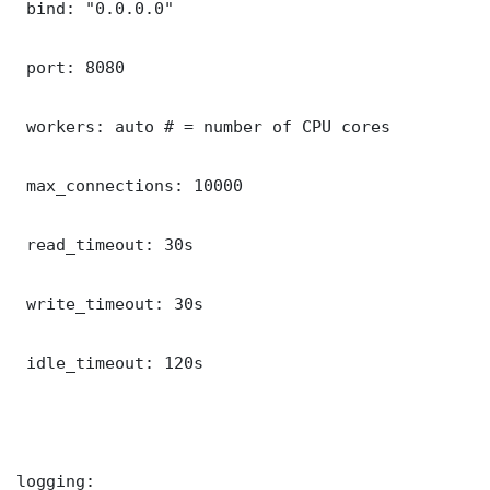
 bind: "0.0.0.0"

 port: 8080

 workers: auto # = number of CPU cores

 max_connections: 10000

 read_timeout: 30s

 write_timeout: 30s

 idle_timeout: 120s

logging:
