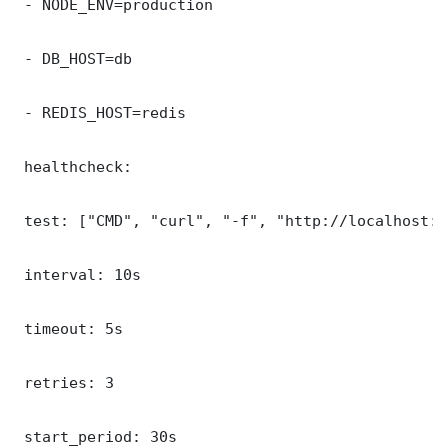
 - NODE_ENV=production

 - DB_HOST=db

 - REDIS_HOST=redis

 healthcheck:

 test: ["CMD", "curl", "-f", "http://localhost:8
 interval: 10s

 timeout: 5s

 retries: 3

 start_period: 30s
