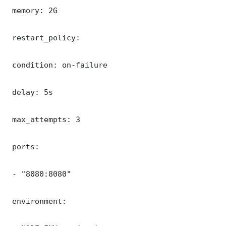
 memory: 2G

 restart_policy:

 condition: on-failure

 delay: 5s

 max_attempts: 3

 ports:

 - "8080:8080"

 environment:
