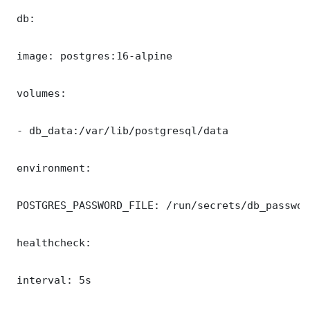
 db:

 image: postgres:16-alpine

 volumes:

 - db_data:/var/lib/postgresql/data

 environment:

 POSTGRES_PASSWORD_FILE: /run/secrets/db_password
 healthcheck:

 interval: 5s
