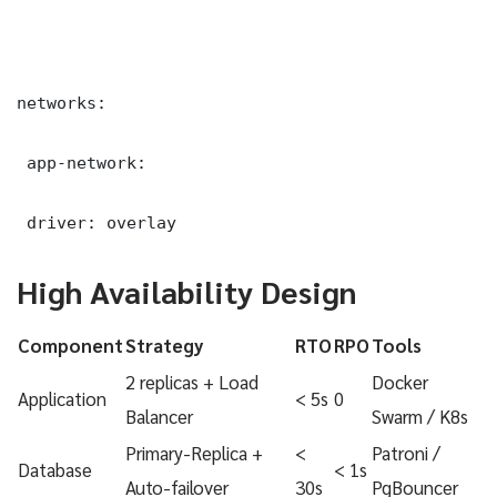
networks:

 app-network:

 driver: overlay
High Availability Design
Component
Strategy
RTO
RPO
Tools
2 replicas + Load
Docker
Application
< 5s
0
Balancer
Swarm / K8s
Primary-Replica +
<
Patroni /
Database
< 1s
Auto-failover
30s
PgBouncer