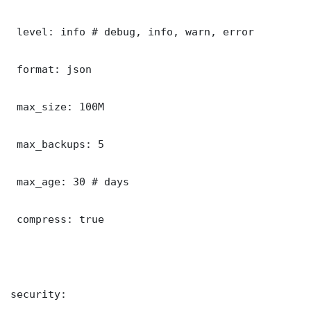
 level: info # debug, info, warn, error

 format: json

 max_size: 100M

 max_backups: 5

 max_age: 30 # days

 compress: true

security:
