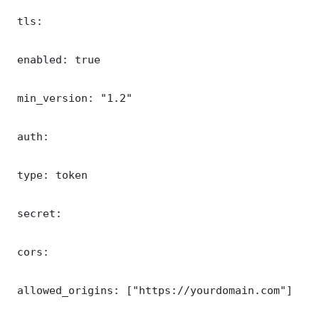
 tls:

 enabled: true

 min_version: "1.2"

 auth:

 type: token

 secret: 

 cors:

 allowed_origins: ["https://yourdomain.com"]
