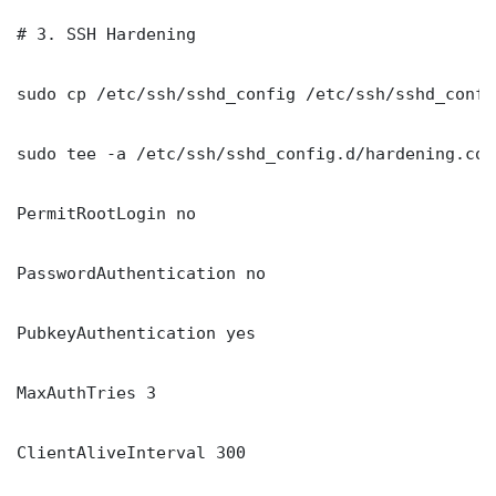
# 3. SSH Hardening

sudo cp /etc/ssh/sshd_config /etc/ssh/sshd_config
sudo tee -a /etc/ssh/sshd_config.d/hardening.con
PermitRootLogin no

PasswordAuthentication no

PubkeyAuthentication yes

MaxAuthTries 3

ClientAliveInterval 300
