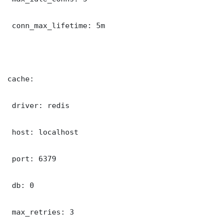
 conn_max_lifetime: 5m

cache:

 driver: redis

 host: localhost

 port: 6379

 db: 0

 max_retries: 3
