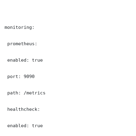
monitoring:

 prometheus:

 enabled: true

 port: 9090

 path: /metrics

 healthcheck:

 enabled: true
