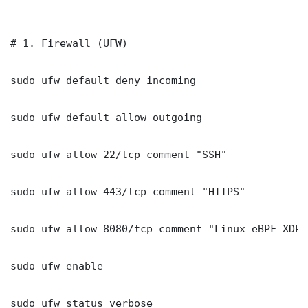
# 1. Firewall (UFW)

sudo ufw default deny incoming

sudo ufw default allow outgoing

sudo ufw allow 22/tcp comment "SSH"

sudo ufw allow 443/tcp comment "HTTPS"

sudo ufw allow 8080/tcp comment "Linux eBPF XDP 
sudo ufw enable

sudo ufw status verbose
