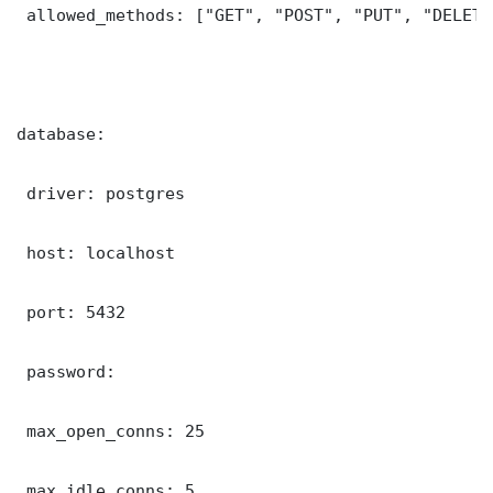
 allowed_methods: ["GET", "POST", "PUT", "DELETE"
database:

 driver: postgres

 host: localhost

 port: 5432

 password: 

 max_open_conns: 25

 max_idle_conns: 5
