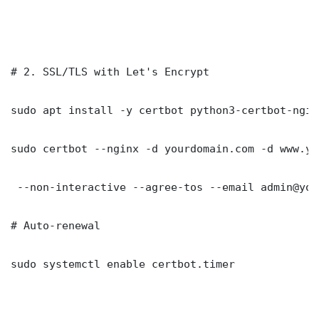
# 2. SSL/TLS with Let's Encrypt

sudo apt install -y certbot python3-certbot-nginx
sudo certbot --nginx -d yourdomain.com -d www.yo
 --non-interactive --agree-tos --email admin@you
# Auto-renewal

sudo systemctl enable certbot.timer
