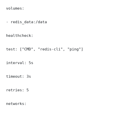
 volumes:

 - redis_data:/data

 healthcheck:

 test: ["CMD", "redis-cli", "ping"]

 interval: 5s

 timeout: 3s

 retries: 5

 networks:
