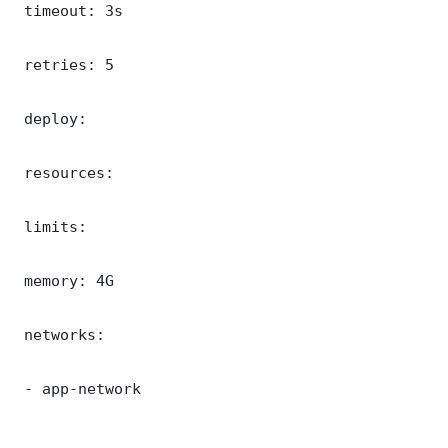
 timeout: 3s

 retries: 5

 deploy:

 resources:

 limits:

 memory: 4G

 networks:

 - app-network
