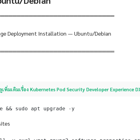
Ubuntu/Debian
═════════════════════════════
dge Deployment Installation — Ubuntu/Debian
═════════════════════════════
ดูเพิ่มเติมเรื่อง Kubernetes Pod Security Developer Experience D
e && sudo apt upgrade -y
sites