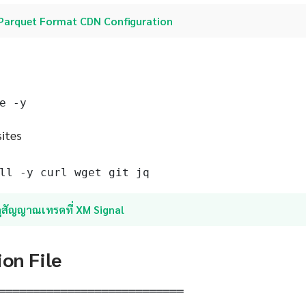
Parquet Format CDN Configuration
e -y
sites
ll -y curl wget git jq
ูสัญญาณเทรดที่ XM Signal
ion File
═══════════════════════════
