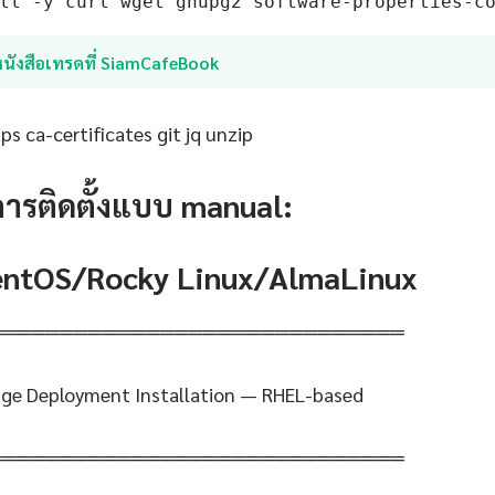
ll -y curl wget gnupg2 software-properties-c
หนังสือเทรดที่ SiamCafeBook
s ca-certificates git jq unzip
การติดตั้งแบบ manual:
CentOS/Rocky Linux/AlmaLinux
═════════════════════════════
dge Deployment Installation — RHEL-based
═════════════════════════════