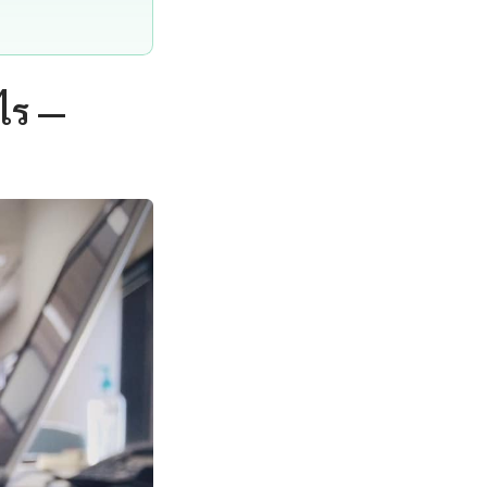
ะไร —