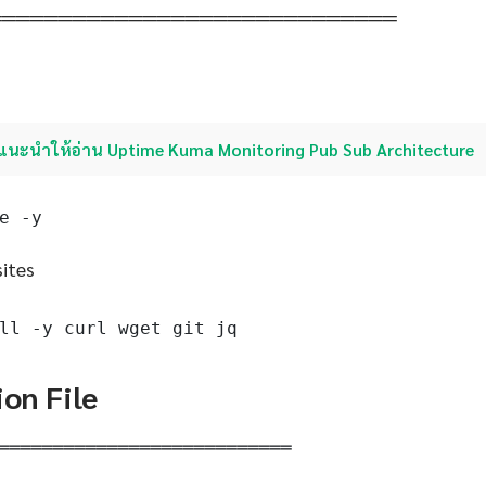
═════════════════════════════
แนะนำให้อ่าน Uptime Kuma Monitoring Pub Sub Architecture
e -y
sites
ll -y curl wget git jq
ion File
═══════════════════════════
