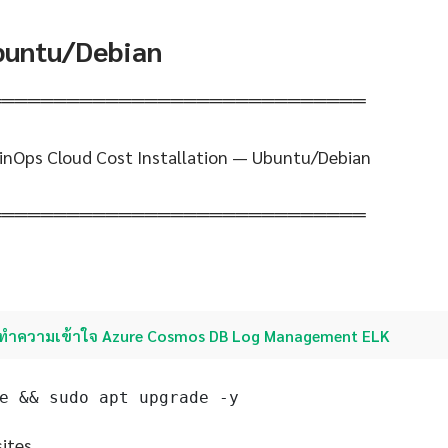
Ubuntu/Debian
═════════════════════════════
FinOps Cloud Cost Installation — Ubuntu/Debian
═════════════════════════════
ทำความเข้าใจ Azure Cosmos DB Log Management ELK
e && sudo apt upgrade -y
sites