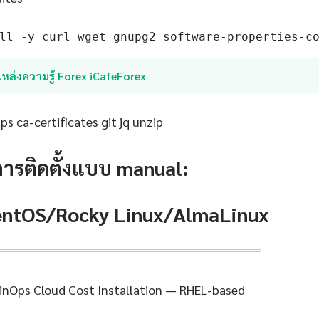
ll -y curl wget gnupg2 software-properties-c
หล่งความรู้ Forex iCafeForex
s ca-certificates git jq unzip
การติดตั้งแบบ manual:
CentOS/Rocky Linux/AlmaLinux
═════════════════════════════
FinOps Cloud Cost Installation — RHEL-based