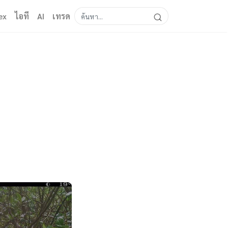
ex
ไอที
AI
เทรด