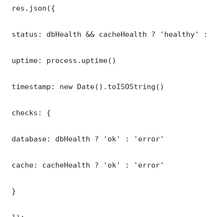
 res.json({

 status: dbHealth && cacheHealth ? 'healthy' : '
 uptime: process.uptime()

 timestamp: new Date().toISOString()

 checks: {

 database: dbHealth ? 'ok' : 'error'

 cache: cacheHealth ? 'ok' : 'error'

 }
