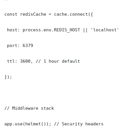
const redisCache = cache.connect({

 host: process.env.REDIS_HOST || 'localhost'

 port: 6379

 ttl: 3600, // 1 hour default

});

// Middleware stack

app.use(helmet()); // Security headers
