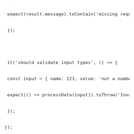
 expect(result.message).toContain('missing requi
 });

 it('should validate input types', () => {

 const input = { name: 123, value: 'not a number'
 expect(() => processData(input)).toThrow('Inval
 });

});
