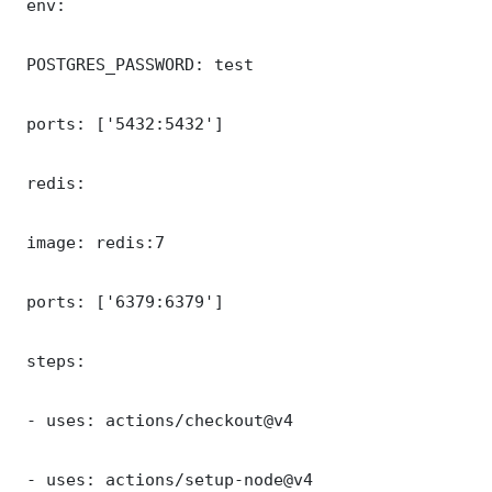
 env:

 POSTGRES_PASSWORD: test

 ports: ['5432:5432']

 redis:

 image: redis:7

 ports: ['6379:6379']

 steps:

 - uses: actions/checkout@v4

 - uses: actions/setup-node@v4
