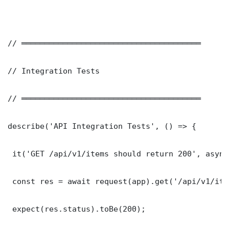
// ═══════════════════════════════════════

// Integration Tests

// ═══════════════════════════════════════

describe('API Integration Tests', () => {

 it('GET /api/v1/items should return 200', async
 const res = await request(app).get('/api/v1/item
 expect(res.status).toBe(200);
