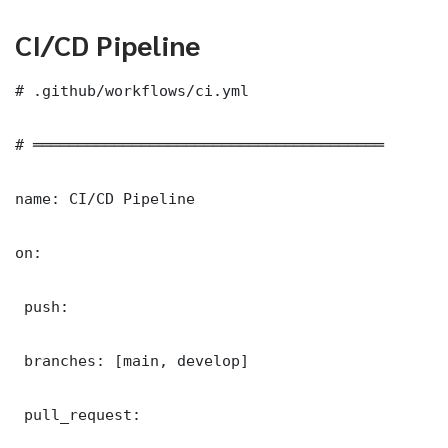
CI/CD Pipeline
# .github/workflows/ci.yml

# ═══════════════════════════════════════

name: CI/CD Pipeline

on:

 push:

 branches: [main, develop]

 pull_request:
