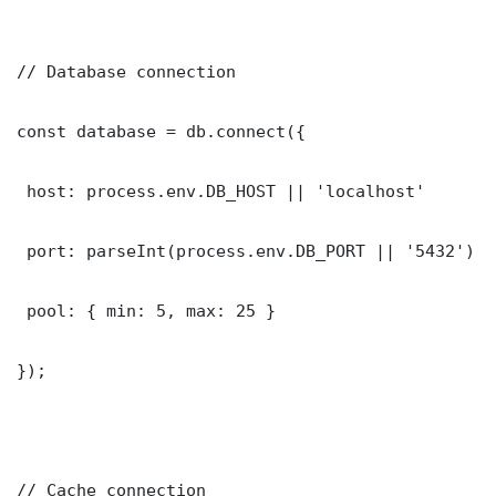
// Database connection

const database = db.connect({

 host: process.env.DB_HOST || 'localhost'

 port: parseInt(process.env.DB_PORT || '5432')

 pool: { min: 5, max: 25 }

});

// Cache connection
