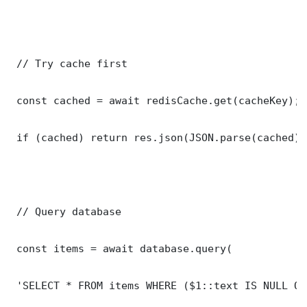
 // Try cache first

 const cached = await redisCache.get(cacheKey);

 if (cached) return res.json(JSON.parse(cached));
 // Query database

 const items = await database.query(

 'SELECT * FROM items WHERE ($1::text IS NULL OR