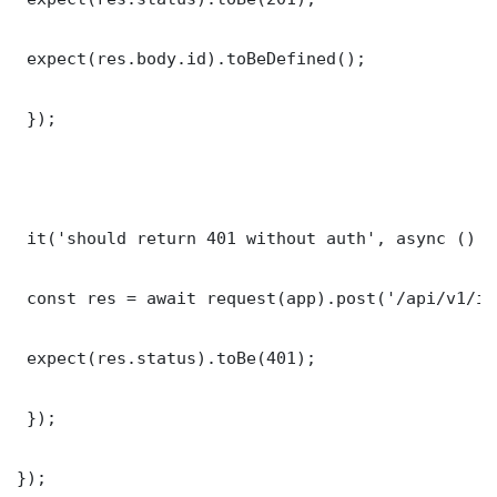
 expect(res.body.id).toBeDefined();

 });

 it('should return 401 without auth', async () =>
 const res = await request(app).post('/api/v1/it
 expect(res.status).toBe(401);

 });

});