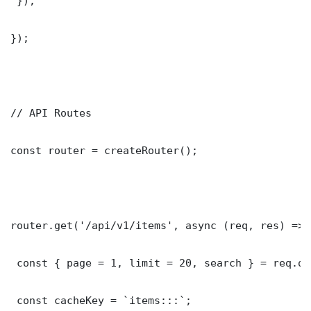
 });

});

// API Routes

const router = createRouter();

router.get('/api/v1/items', async (req, res) => {
 const { page = 1, limit = 20, search } = req.que
 const cacheKey = `items:::`;
