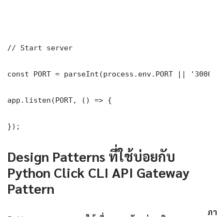
// Start server

const PORT = parseInt(process.env.PORT || '3000')
app.listen(PORT, () => {

});
Design Patterns ที่ใช้บ่อยกับ
Python Click CLI API Gateway
Pattern
ภา