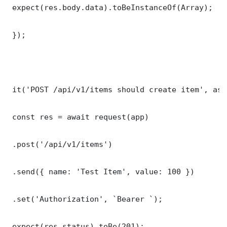
 expect(res.body.data).toBeInstanceOf(Array);

 });

 it('POST /api/v1/items should create item', asy
 const res = await request(app)

 .post('/api/v1/items')

 .send({ name: 'Test Item', value: 100 })

 .set('Authorization', `Bearer `);

 expect(res.status).toBe(201);
