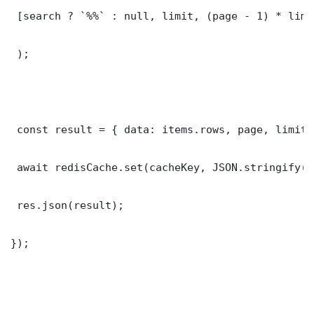
 [search ? `%%` : null, limit, (page - 1) * limit
 );

 const result = { data: items.rows, page, limit,
 await redisCache.set(cacheKey, JSON.stringify(r
 res.json(result);

});
