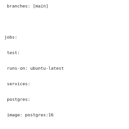
 branches: [main]

jobs:

 test:

 runs-on: ubuntu-latest

 services:

 postgres:

 image: postgres:16
