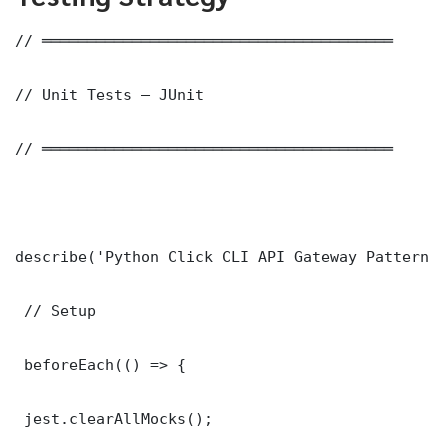
// ═══════════════════════════════════════

// Unit Tests — JUnit

// ═══════════════════════════════════════

describe('Python Click CLI API Gateway Pattern C
 // Setup

 beforeEach(() => {

 jest.clearAllMocks();
