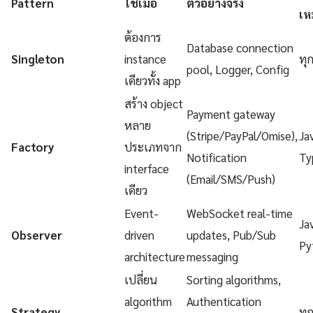
Pattern
ใช้เมื่อ
ตัวอย่างจริง
เห
ต้องการ
Database connection
Singleton
instance
ทุ
pool, Logger, Config
เดียวทั้ง app
สร้าง object
Payment gateway
หลาย
(Stripe/PayPal/Omise),
Ja
Factory
ประเภทจาก
Notification
Ty
interface
(Email/SMS/Push)
เดียว
Event-
WebSocket real-time
Ja
Observer
driven
updates, Pub/Sub
Py
architecture
messaging
เปลี่ยน
Sorting algorithms,
algorithm
Authentication
Strategy
ทุ