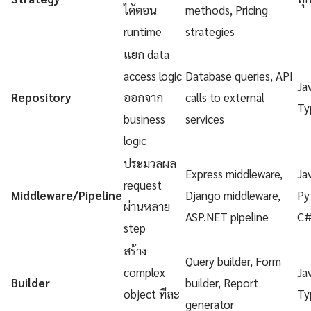
ได้ตอน
methods, Pricing
runtime
strategies
แยก data
access logic
Database queries, API
Ja
Repository
ออกจาก
calls to external
Ty
business
services
logic
ประมวลผล
Express middleware,
Ja
request
Middleware/Pipeline
Django middleware,
Py
ผ่านหลาย
ASP.NET pipeline
C
step
สร้าง
Query builder, Form
complex
Ja
Builder
builder, Report
object ทีละ
Ty
generator