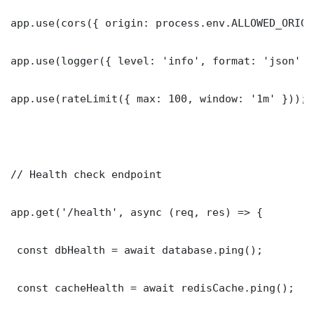
app.use(cors({ origin: process.env.ALLOWED_ORIGI
app.use(logger({ level: 'info', format: 'json' })
app.use(rateLimit({ max: 100, window: '1m' }));

// Health check endpoint

app.get('/health', async (req, res) => {

 const dbHealth = await database.ping();

 const cacheHealth = await redisCache.ping();
