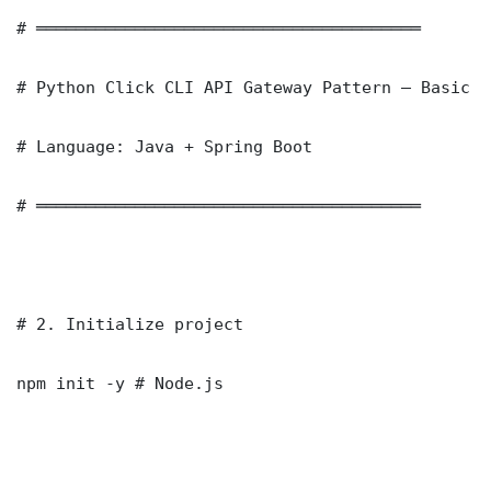
# ═══════════════════════════════════════

# Python Click CLI API Gateway Pattern — Basic I
# Language: Java + Spring Boot

# ═══════════════════════════════════════

# 2. Initialize project

npm init -y # Node.js
