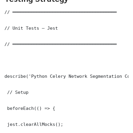
// ═══════════════════════════════════════

// Unit Tests — Jest

// ═══════════════════════════════════════

describe('Python Celery Network Segmentation Cor
 // Setup

 beforeEach(() => {

 jest.clearAllMocks();
