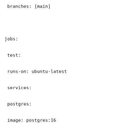
 branches: [main]

jobs:

 test:

 runs-on: ubuntu-latest

 services:

 postgres:

 image: postgres:16
