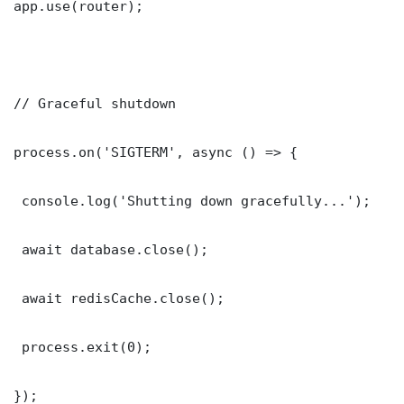
app.use(router);

// Graceful shutdown

process.on('SIGTERM', async () => {

 console.log('Shutting down gracefully...');

 await database.close();

 await redisCache.close();

 process.exit(0);

});
