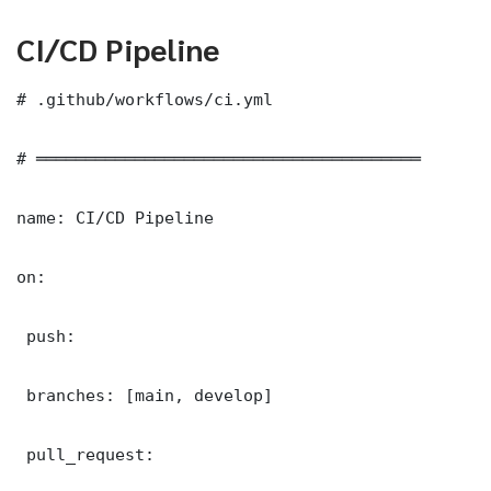
CI/CD Pipeline
# .github/workflows/ci.yml

# ═══════════════════════════════════════

name: CI/CD Pipeline

on:

 push:

 branches: [main, develop]

 pull_request:
