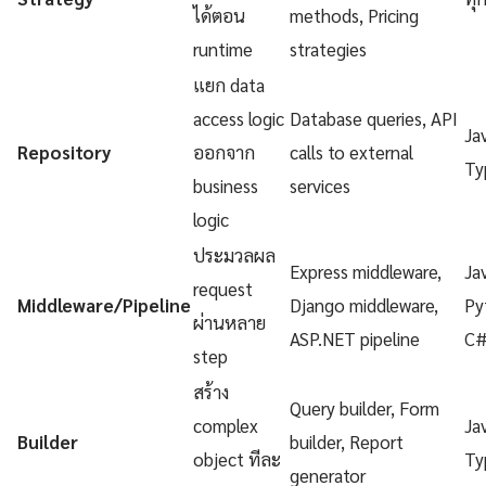
ได้ตอน
methods, Pricing
runtime
strategies
แยก data
access logic
Database queries, API
Ja
Repository
ออกจาก
calls to external
Ty
business
services
logic
ประมวลผล
Express middleware,
Ja
request
Middleware/Pipeline
Django middleware,
Py
ผ่านหลาย
ASP.NET pipeline
C
step
สร้าง
Query builder, Form
complex
Ja
Builder
builder, Report
object ทีละ
Ty
generator