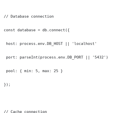
// Database connection

const database = db.connect({

 host: process.env.DB_HOST || 'localhost'

 port: parseInt(process.env.DB_PORT || '5432')

 pool: { min: 5, max: 25 }

});

// Cache connection
