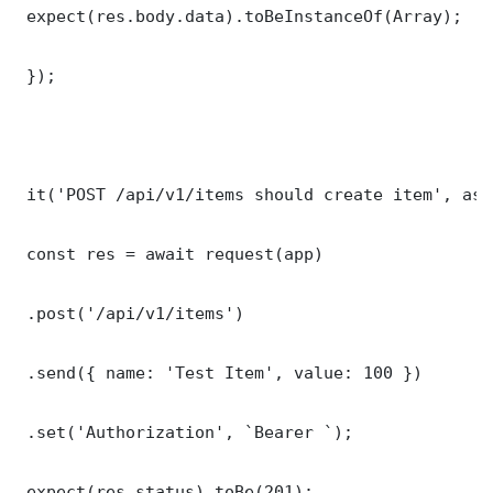
 expect(res.body.data).toBeInstanceOf(Array);

 });

 it('POST /api/v1/items should create item', asy
 const res = await request(app)

 .post('/api/v1/items')

 .send({ name: 'Test Item', value: 100 })

 .set('Authorization', `Bearer `);

 expect(res.status).toBe(201);
