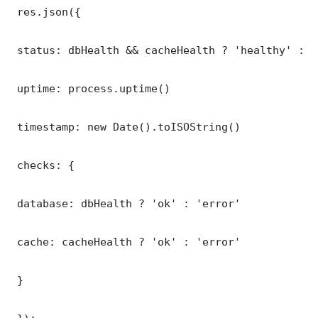
 res.json({

 status: dbHealth && cacheHealth ? 'healthy' : '
 uptime: process.uptime()

 timestamp: new Date().toISOString()

 checks: {

 database: dbHealth ? 'ok' : 'error'

 cache: cacheHealth ? 'ok' : 'error'

 }
