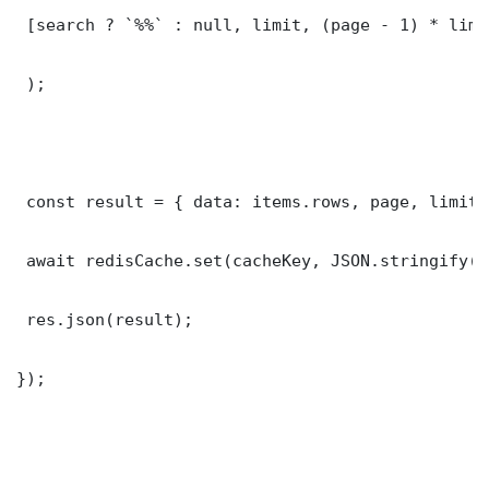
 [search ? `%%` : null, limit, (page - 1) * limit
 );

 const result = { data: items.rows, page, limit,
 await redisCache.set(cacheKey, JSON.stringify(r
 res.json(result);

});
