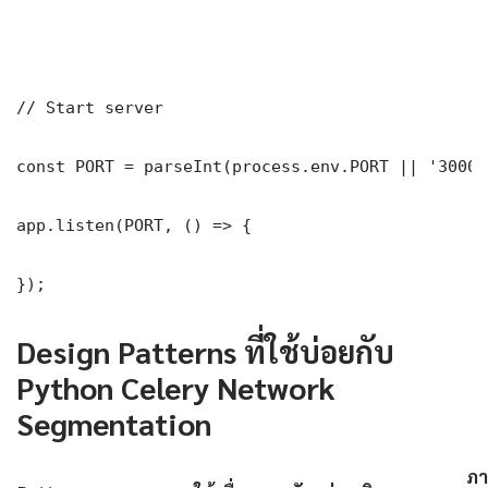
// Start server

const PORT = parseInt(process.env.PORT || '3000')
app.listen(PORT, () => {

});
Design Patterns ที่ใช้บ่อยกับ
Python Celery Network
Segmentation
ภา