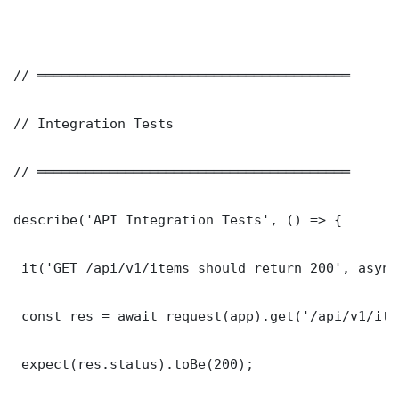
// ═══════════════════════════════════════

// Integration Tests

// ═══════════════════════════════════════

describe('API Integration Tests', () => {

 it('GET /api/v1/items should return 200', async
 const res = await request(app).get('/api/v1/item
 expect(res.status).toBe(200);
