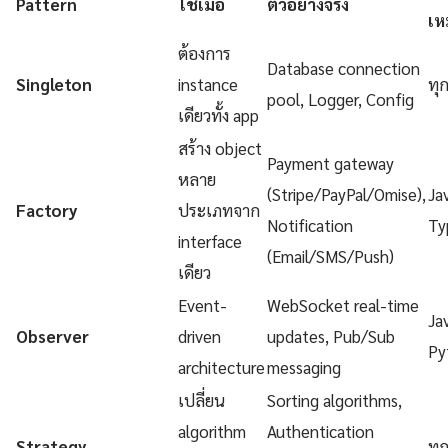
Pattern
ใช้เมื่อ
ตัวอย่างจริง
เห
ต้องการ
Database connection
Singleton
instance
ทุ
pool, Logger, Config
เดียวทั้ง app
สร้าง object
Payment gateway
หลาย
(Stripe/PayPal/Omise),
Ja
Factory
ประเภทจาก
Notification
Ty
interface
(Email/SMS/Push)
เดียว
Event-
WebSocket real-time
Ja
Observer
driven
updates, Pub/Sub
Py
architecture
messaging
เปลี่ยน
Sorting algorithms,
algorithm
Authentication
Strategy
ทุ