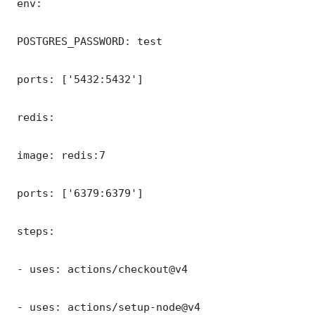
 env:

 POSTGRES_PASSWORD: test

 ports: ['5432:5432']

 redis:

 image: redis:7

 ports: ['6379:6379']

 steps:

 - uses: actions/checkout@v4

 - uses: actions/setup-node@v4
