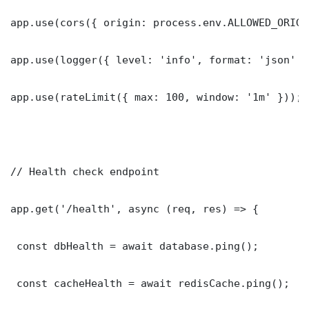
app.use(cors({ origin: process.env.ALLOWED_ORIGI
app.use(logger({ level: 'info', format: 'json' })
app.use(rateLimit({ max: 100, window: '1m' }));

// Health check endpoint

app.get('/health', async (req, res) => {

 const dbHealth = await database.ping();

 const cacheHealth = await redisCache.ping();
