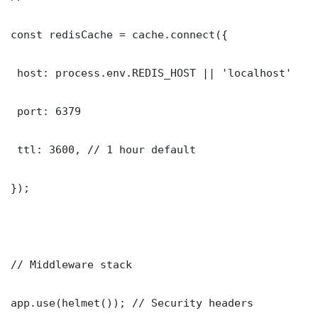
const redisCache = cache.connect({

 host: process.env.REDIS_HOST || 'localhost'

 port: 6379

 ttl: 3600, // 1 hour default

});

// Middleware stack

app.use(helmet()); // Security headers
