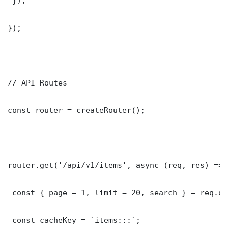
 });

});

// API Routes

const router = createRouter();

router.get('/api/v1/items', async (req, res) => {
 const { page = 1, limit = 20, search } = req.que
 const cacheKey = `items:::`;
