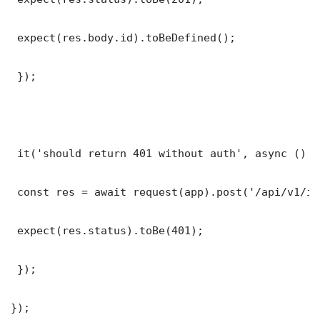
 expect(res.body.id).toBeDefined();

 });

 it('should return 401 without auth', async () =>
 const res = await request(app).post('/api/v1/it
 expect(res.status).toBe(401);

 });

});