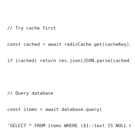
 // Try cache first

 const cached = await redisCache.get(cacheKey);

 if (cached) return res.json(JSON.parse(cached));
 // Query database

 const items = await database.query(

 'SELECT * FROM items WHERE ($1::text IS NULL OR