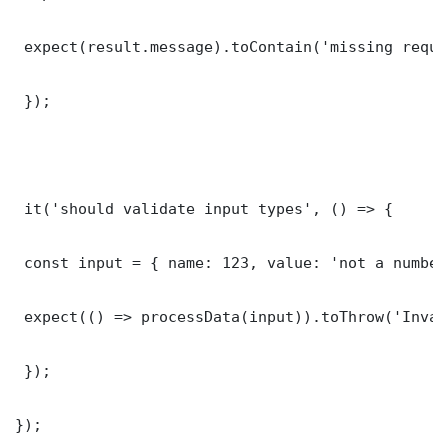
 expect(result.message).toContain('missing requi
 });

 it('should validate input types', () => {

 const input = { name: 123, value: 'not a number'
 expect(() => processData(input)).toThrow('Inval
 });

});
