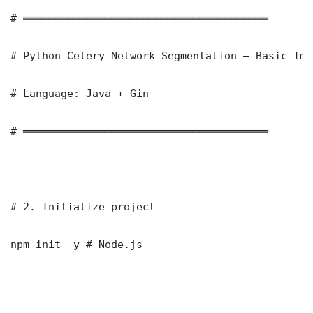
# ═══════════════════════════════════════

# Python Celery Network Segmentation — Basic Imp
# Language: Java + Gin

# ═══════════════════════════════════════

# 2. Initialize project

npm init -y # Node.js
