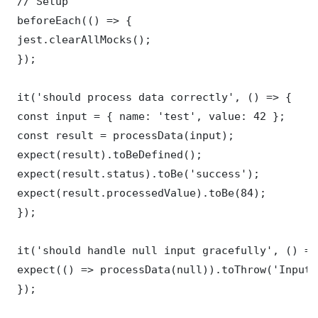
 // Setup

 beforeEach(() => {

 jest.clearAllMocks();

 });

 it('should process data correctly', () => {

 const input = { name: 'test', value: 42 };

 const result = processData(input);

 expect(result).toBeDefined();

 expect(result.status).toBe('success');

 expect(result.processedValue).toBe(84);

 });

 it('should handle null input gracefully', () => 
 expect(() => processData(null)).toThrow('Input 
 });
