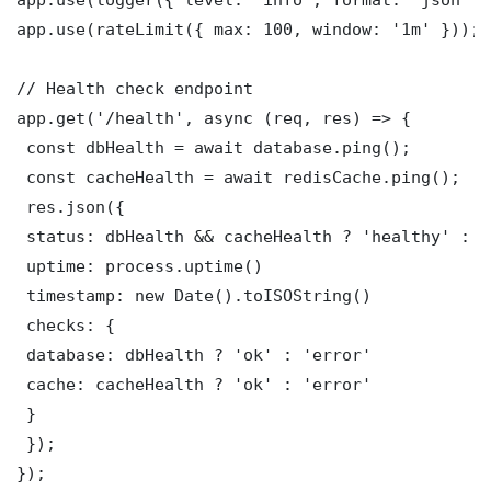
app.use(rateLimit({ max: 100, window: '1m' }));

// Health check endpoint

app.get('/health', async (req, res) => {

 const dbHealth = await database.ping();

 const cacheHealth = await redisCache.ping();

 res.json({

 status: dbHealth && cacheHealth ? 'healthy' : '
 uptime: process.uptime()

 timestamp: new Date().toISOString()

 checks: {

 database: dbHealth ? 'ok' : 'error'

 cache: cacheHealth ? 'ok' : 'error'

 }

 });

});
