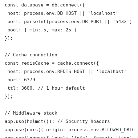
const database = db.connect({

 host: process.env.DB_HOST || 'localhost'

 port: parseInt(process.env.DB_PORT || '5432')

 pool: { min: 5, max: 25 }

});

// Cache connection

const redisCache = cache.connect({

 host: process.env.REDIS_HOST || 'localhost'

 port: 6379

 ttl: 3600, // 1 hour default

});

// Middleware stack

app.use(helmet()); // Security headers

app.use(cors({ origin: process.env.ALLOWED_ORIGI
app.use(logger({ level: 'info', format: 'json' })