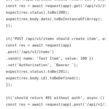
 const res = await request(app).get('/api/v1/item
 expect(res.status).toBe(200);

 expect(res.body.data).toBeInstanceOf(Array);

 });

 it('POST /api/v1/items should create item', asy
 const res = await request(app)

 .post('/api/v1/items')

 .send({ name: 'Test Item', value: 100 })

 .set('Authorization', `Bearer `);

 expect(res.status).toBe(201);

 expect(res.body.id).toBeDefined();

 });

 it('should return 401 without auth', async () =>
 const res = await request(app).post('/api/v1/it