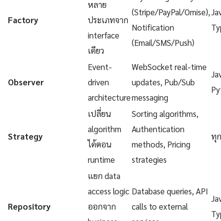
หลาย
(Stripe/PayPal/Omise),
Ja
Factory
ประเภทจาก
Notification
Ty
interface
(Email/SMS/Push)
เดียว
Event-
WebSocket real-time
Ja
Observer
driven
updates, Pub/Sub
Py
architecture
messaging
เปลี่ยน
Sorting algorithms,
algorithm
Authentication
Strategy
ทุ
ได้ตอน
methods, Pricing
runtime
strategies
แยก data
access logic
Database queries, API
Ja
Repository
ออกจาก
calls to external
Ty