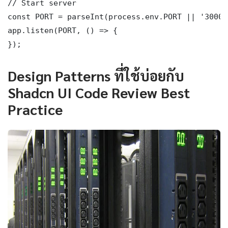
// Start server

const PORT = parseInt(process.env.PORT || '3000')
app.listen(PORT, () => {

});
Design Patterns ที่ใช้บ่อยกับ
Shadcn UI Code Review Best
Practice