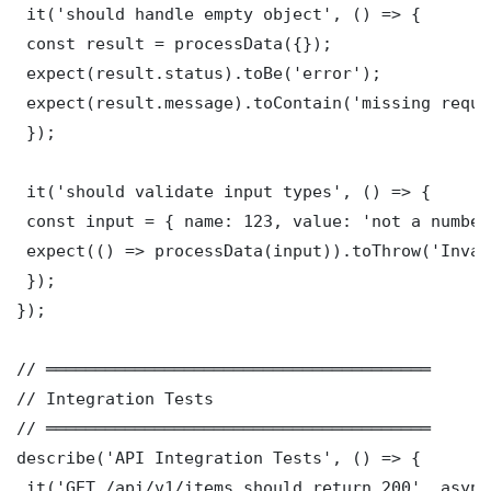
 it('should handle empty object', () => {

 const result = processData({});

 expect(result.status).toBe('error');

 expect(result.message).toContain('missing requi
 });

 it('should validate input types', () => {

 const input = { name: 123, value: 'not a number'
 expect(() => processData(input)).toThrow('Inval
 });

});

// ═══════════════════════════════════════

// Integration Tests

// ═══════════════════════════════════════

describe('API Integration Tests', () => {

 it('GET /api/v1/items should return 200', async