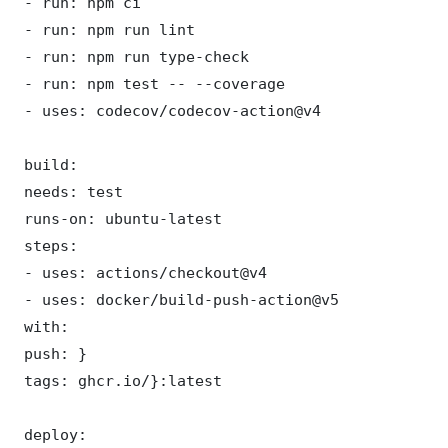
 - run: npm ci

 - run: npm run lint

 - run: npm run type-check

 - run: npm test -- --coverage

 - uses: codecov/codecov-action@v4

 build:

 needs: test

 runs-on: ubuntu-latest

 steps:

 - uses: actions/checkout@v4

 - uses: docker/build-push-action@v5

 with:

 push: }

 tags: ghcr.io/}:latest

 deploy:
