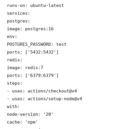
 runs-on: ubuntu-latest

 services:

 postgres:

 image: postgres:16

 env:

 POSTGRES_PASSWORD: test

 ports: ['5432:5432']

 redis:

 image: redis:7

 ports: ['6379:6379']

 steps:

 - uses: actions/checkout@v4

 - uses: actions/setup-node@v4

 with:

 node-version: '20'

 cache: 'npm'
