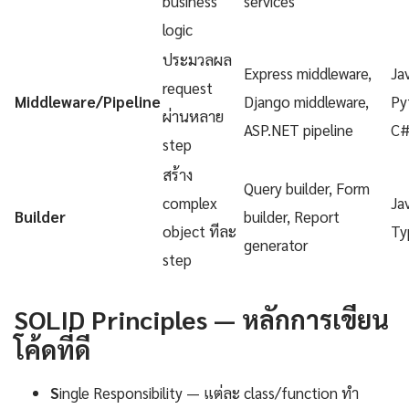
business
services
logic
ประมวลผล
Express middleware,
Ja
request
Middleware/Pipeline
Django middleware,
Py
ผ่านหลาย
ASP.NET pipeline
C
step
สร้าง
Query builder, Form
complex
Ja
Builder
builder, Report
object ทีละ
Ty
generator
step
SOLID Principles — หลักการเขียน
โค้ดที่ดี
S
ingle Responsibility — แต่ละ class/function ทำ