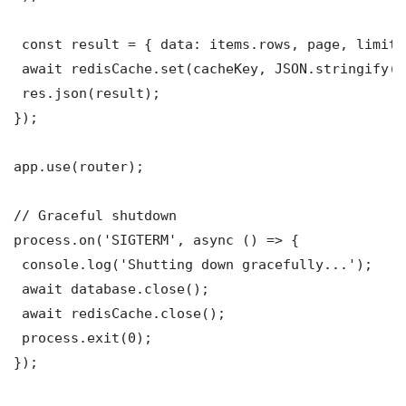
 const result = { data: items.rows, page, limit,
 await redisCache.set(cacheKey, JSON.stringify(r
 res.json(result);

});

app.use(router);

// Graceful shutdown

process.on('SIGTERM', async () => {

 console.log('Shutting down gracefully...');

 await database.close();

 await redisCache.close();

 process.exit(0);

});
