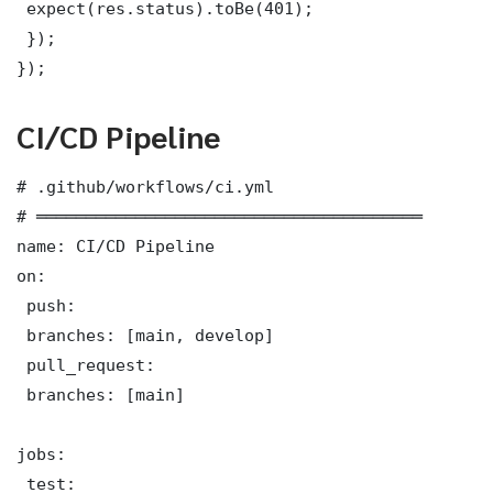
 expect(res.status).toBe(401);

 });

});
CI/CD Pipeline
# .github/workflows/ci.yml

# ═══════════════════════════════════════

name: CI/CD Pipeline

on:

 push:

 branches: [main, develop]

 pull_request:

 branches: [main]

jobs:

 test:
