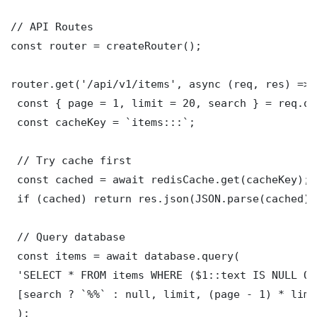
// API Routes

const router = createRouter();

router.get('/api/v1/items', async (req, res) => {
 const { page = 1, limit = 20, search } = req.que
 const cacheKey = `items:::`;

 // Try cache first

 const cached = await redisCache.get(cacheKey);

 if (cached) return res.json(JSON.parse(cached));
 // Query database

 const items = await database.query(

 'SELECT * FROM items WHERE ($1::text IS NULL OR
 [search ? `%%` : null, limit, (page - 1) * limit
 );
