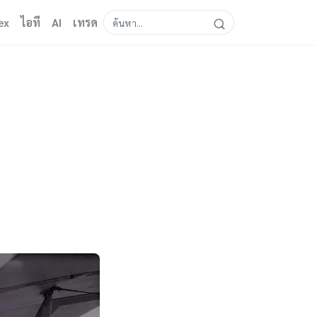
ex
ไอที
AI
เทรด