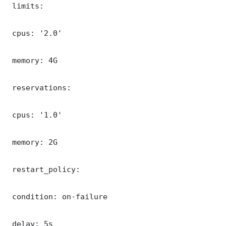
 limits:

 cpus: '2.0'

 memory: 4G

 reservations:

 cpus: '1.0'

 memory: 2G

 restart_policy:

 condition: on-failure

 delay: 5s
