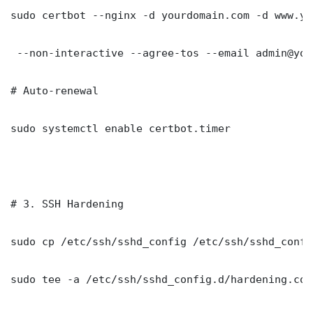
sudo certbot --nginx -d yourdomain.com -d www.yo
 --non-interactive --agree-tos --email admin@you
# Auto-renewal

sudo systemctl enable certbot.timer

# 3. SSH Hardening

sudo cp /etc/ssh/sshd_config /etc/ssh/sshd_config
sudo tee -a /etc/ssh/sshd_config.d/hardening.con