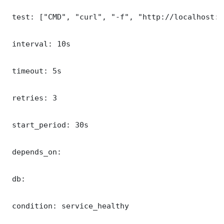
 test: ["CMD", "curl", "-f", "http://localhost:8
 interval: 10s

 timeout: 5s

 retries: 3

 start_period: 30s

 depends_on:

 db:

 condition: service_healthy
