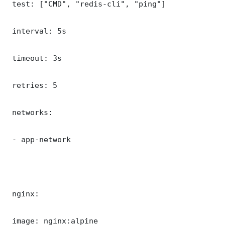
 test: ["CMD", "redis-cli", "ping"]

 interval: 5s

 timeout: 3s

 retries: 5

 networks:

 - app-network

 nginx:

 image: nginx:alpine
