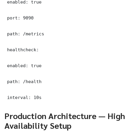
 enabled: true

 port: 9090

 path: /metrics

 healthcheck:

 enabled: true

 path: /health

 interval: 10s
Production Architecture — High
Availability Setup