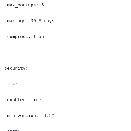
 max_backups: 5

 max_age: 30 # days

 compress: true

security:

 tls:

 enabled: true

 min_version: "1.2"
