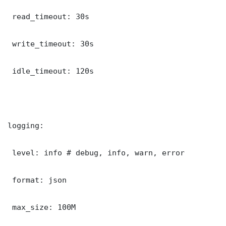
 read_timeout: 30s

 write_timeout: 30s

 idle_timeout: 120s

logging:

 level: info # debug, info, warn, error

 format: json

 max_size: 100M
