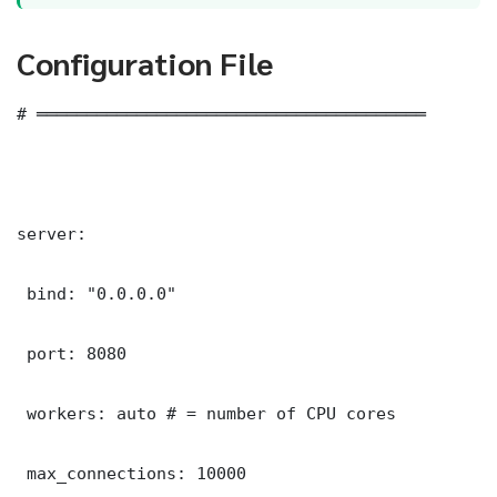
Configuration File
# ═══════════════════════════════════════

server:

 bind: "0.0.0.0"

 port: 8080

 workers: auto # = number of CPU cores

 max_connections: 10000
