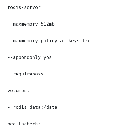
 redis-server

 --maxmemory 512mb

 --maxmemory-policy allkeys-lru

 --appendonly yes

 --requirepass 

 volumes:

 - redis_data:/data

 healthcheck:
