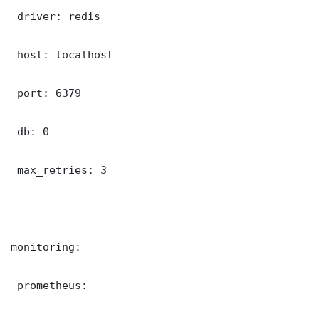
 driver: redis

 host: localhost

 port: 6379

 db: 0

 max_retries: 3

monitoring:

 prometheus:
