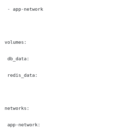
 - app-network

volumes:

 db_data:

 redis_data:

networks:

 app-network:
