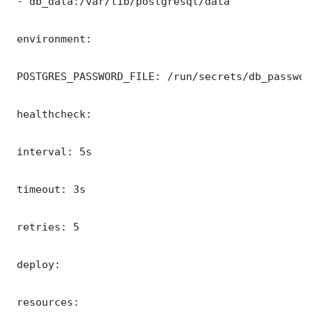
 - db_data:/var/lib/postgresql/data

 environment:

 POSTGRES_PASSWORD_FILE: /run/secrets/db_password
 healthcheck:

 interval: 5s

 timeout: 3s

 retries: 5

 deploy:

 resources:
