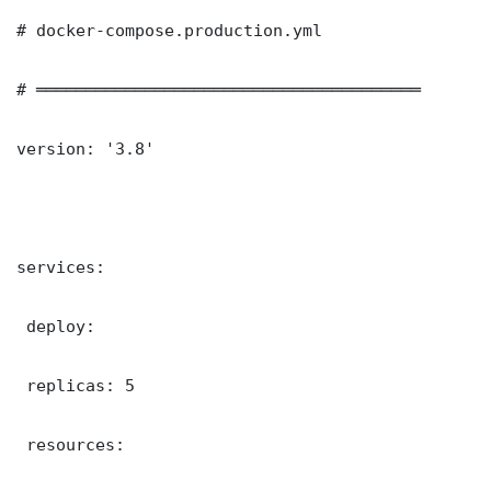
# docker-compose.production.yml

# ═══════════════════════════════════════

version: '3.8'

services:

 deploy:

 replicas: 5

 resources:
