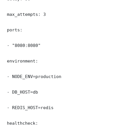
 max_attempts: 3

 ports:

 - "8080:8080"

 environment:

 - NODE_ENV=production

 - DB_HOST=db

 - REDIS_HOST=redis

 healthcheck:
