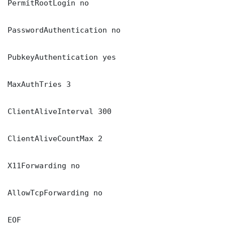
PermitRootLogin no

PasswordAuthentication no

PubkeyAuthentication yes

MaxAuthTries 3

ClientAliveInterval 300

ClientAliveCountMax 2

X11Forwarding no

AllowTcpForwarding no

EOF
