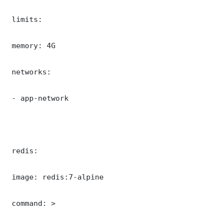
 limits:

 memory: 4G

 networks:

 - app-network

 redis:

 image: redis:7-alpine

 command: >
