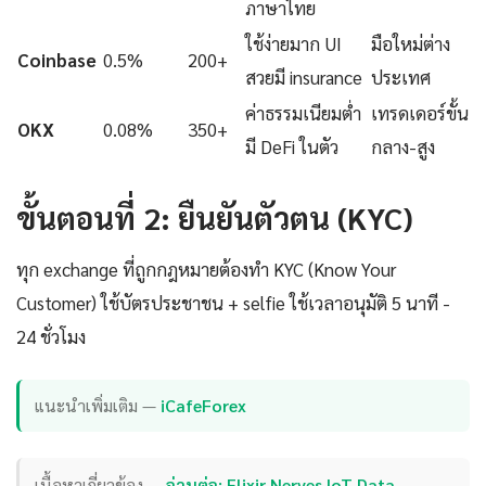
ภาษาไทย
ใช้ง่ายมาก UI
มือใหม่ต่าง
Coinbase
0.5%
200+
สวยมี insurance
ประเทศ
ค่าธรรมเนียมต่ำ
เทรดเดอร์ขั้น
OKX
0.08%
350+
มี DeFi ในตัว
กลาง-สูง
ขั้นตอนที่ 2: ยืนยันตัวตน (KYC)
ทุก exchange ที่ถูกกฎหมายต้องทำ KYC (Know Your
Customer) ใช้บัตรประชาชน + selfie ใช้เวลาอนุมัติ 5 นาที -
24 ชั่วโมง
แนะนำเพิ่มเติม —
iCafeForex
เนื้อหาเกี่ยวข้อง —
อ่านต่อ: Elixir Nerves IoT Data