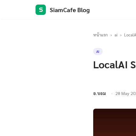
SiamCafe Blog
S
หน้าแรก
›
ai
›
LocalA
AI
LocalAI 
อ.บอม
28 May 20