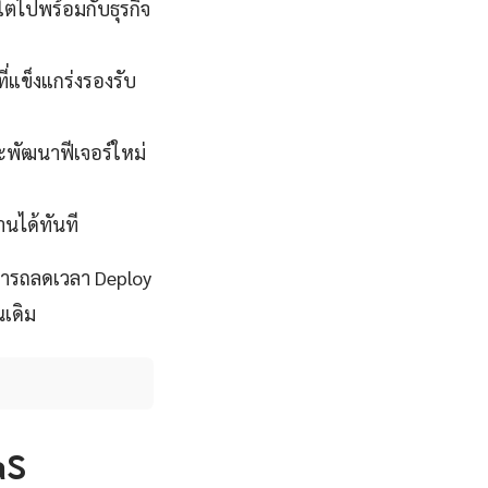
โตไปพร้อมกับธุรกิจ
่แข็งแกร่งรองรับ
ละพัฒนาฟีเจอร์ใหม่
นได้ทันที
ามารถลดเวลา Deploy
นเดิม
aS