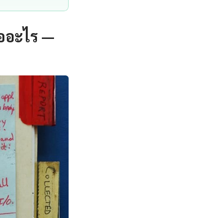
ืออะไร —