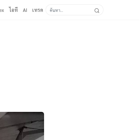
ex
ไอที
AI
เทรด