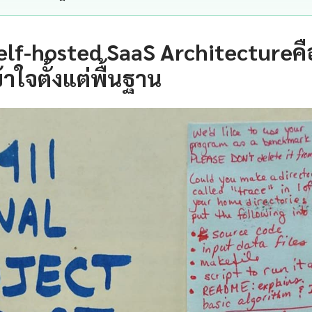
elf-hosted SaaS Architectureค
าใจตั้งแต่พื้นฐาน