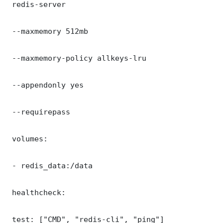
 redis-server

 --maxmemory 512mb

 --maxmemory-policy allkeys-lru

 --appendonly yes

 --requirepass 

 volumes:

 - redis_data:/data

 healthcheck:

 test: ["CMD", "redis-cli", "ping"]
