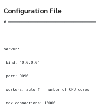
Configuration File
# ═══════════════════════════════════════

server:

 bind: "0.0.0.0"

 port: 9090

 workers: auto # = number of CPU cores

 max_connections: 10000
