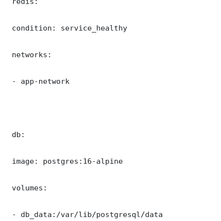
 redis:

 condition: service_healthy

 networks:

 - app-network

 db:

 image: postgres:16-alpine

 volumes:

 - db_data:/var/lib/postgresql/data
