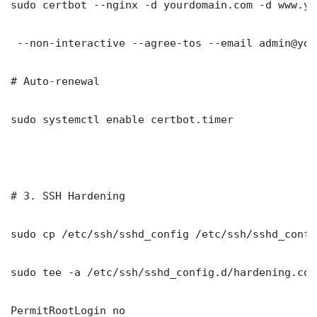
sudo certbot --nginx -d yourdomain.com -d www.yo
 --non-interactive --agree-tos --email admin@you
# Auto-renewal

sudo systemctl enable certbot.timer

# 3. SSH Hardening

sudo cp /etc/ssh/sshd_config /etc/ssh/sshd_config
sudo tee -a /etc/ssh/sshd_config.d/hardening.con
PermitRootLogin no
