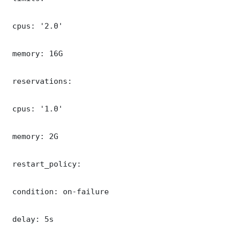
 cpus: '2.0'

 memory: 16G

 reservations:

 cpus: '1.0'

 memory: 2G

 restart_policy:

 condition: on-failure

 delay: 5s
