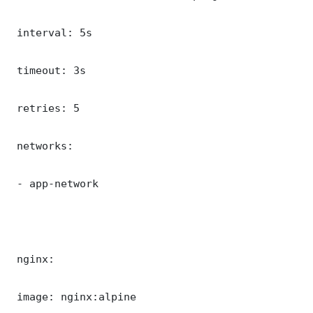
 interval: 5s

 timeout: 3s

 retries: 5

 networks:

 - app-network

 nginx:

 image: nginx:alpine
