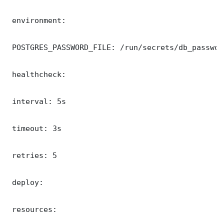
 environment:

 POSTGRES_PASSWORD_FILE: /run/secrets/db_password
 healthcheck:

 interval: 5s

 timeout: 3s

 retries: 5

 deploy:

 resources:
