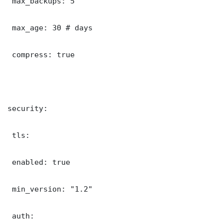
 max_backups: 5

 max_age: 30 # days

 compress: true

security:

 tls:

 enabled: true

 min_version: "1.2"

 auth:
