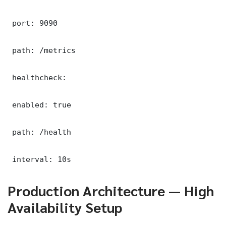
 port: 9090

 path: /metrics

 healthcheck:

 enabled: true

 path: /health

 interval: 10s
Production Architecture — High
Availability Setup