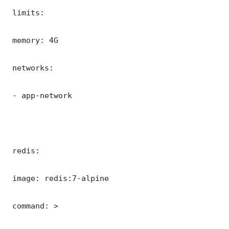
 limits:

 memory: 4G

 networks:

 - app-network

 redis:

 image: redis:7-alpine

 command: >
