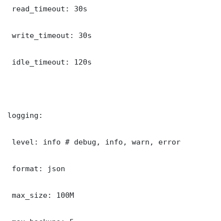
 read_timeout: 30s

 write_timeout: 30s

 idle_timeout: 120s

logging:

 level: info # debug, info, warn, error

 format: json

 max_size: 100M
