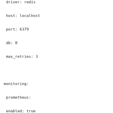
 driver: redis

 host: localhost

 port: 6379

 db: 0

 max_retries: 3

monitoring:

 prometheus:

 enabled: true
