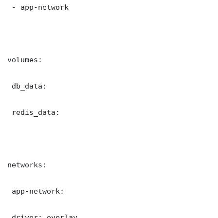
 - app-network

volumes:

 db_data:

 redis_data:

networks:

 app-network:

 driver: overlay