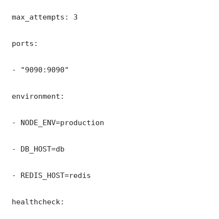
 max_attempts: 3

 ports:

 - "9090:9090"

 environment:

 - NODE_ENV=production

 - DB_HOST=db

 - REDIS_HOST=redis

 healthcheck:
