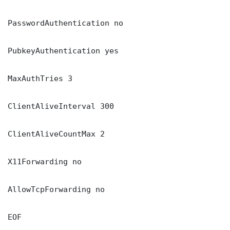
PasswordAuthentication no

PubkeyAuthentication yes

MaxAuthTries 3

ClientAliveInterval 300

ClientAliveCountMax 2

X11Forwarding no

AllowTcpForwarding no

EOF
