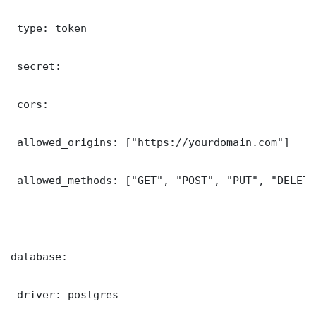
 type: token

 secret: 

 cors:

 allowed_origins: ["https://yourdomain.com"]

 allowed_methods: ["GET", "POST", "PUT", "DELETE"
database:

 driver: postgres
