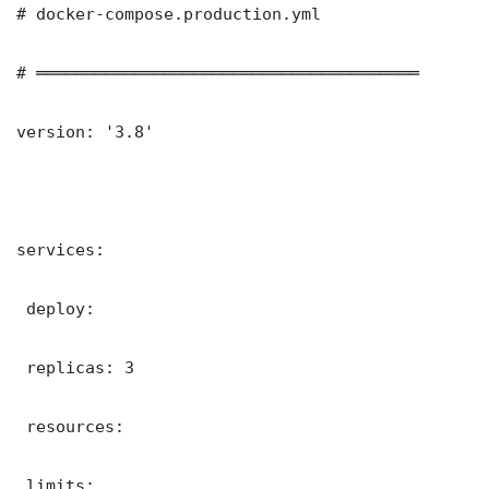
# docker-compose.production.yml

# ═══════════════════════════════════════

version: '3.8'

services:

 deploy:

 replicas: 3

 resources:

 limits:
