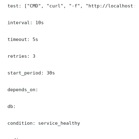
 test: ["CMD", "curl", "-f", "http://localhost:9
 interval: 10s

 timeout: 5s

 retries: 3

 start_period: 30s

 depends_on:

 db:

 condition: service_healthy
