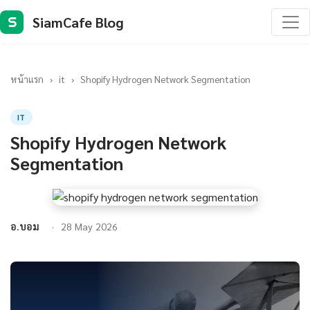
SiamCafe Blog
S
หน้าแรก
›
it
›
Shopify Hydrogen Network Segmentation
IT
Shopify Hydrogen Network
Segmentation
อ.บอม
28 May 2026