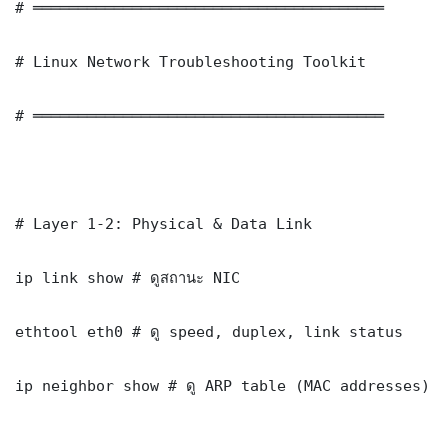
# ═══════════════════════════════════════

# Linux Network Troubleshooting Toolkit

# ═══════════════════════════════════════

# Layer 1-2: Physical & Data Link

ip link show # ดูสถานะ NIC

ethtool eth0 # ดู speed, duplex, link status

ip neighbor show # ดู ARP table (MAC addresses)
