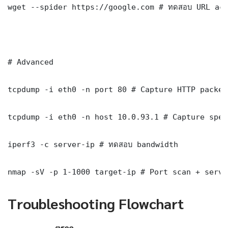
wget --spider https://google.com # ทดสอบ URL acc
# Advanced

tcpdump -i eth0 -n port 80 # Capture HTTP packets
tcpdump -i eth0 -n host 10.0.93.1 # Capture spec
iperf3 -c server-ip # ทดสอบ bandwidth

nmap -sV -p 1-1000 target-ip # Port scan + servi
Troubleshooting Flowchart