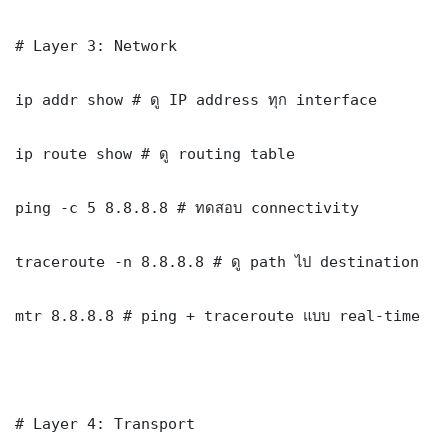
# Layer 3: Network

ip addr show # ดู IP address ทุก interface

ip route show # ดู routing table

ping -c 5 8.8.8.8 # ทดสอบ connectivity

traceroute -n 8.8.8.8 # ดู path ไป destination

mtr 8.8.8.8 # ping + traceroute แบบ real-time

# Layer 4: Transport
