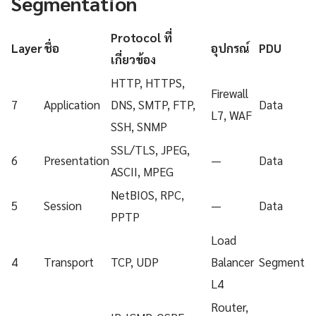
Segmentation
Protocol ที่
Layer
ชื่อ
อุปกรณ์
PDU
เกี่ยวข้อง
HTTP, HTTPS,
Firewall
7
Application
DNS, SMTP, FTP,
Data
L7, WAF
SSH, SNMP
SSL/TLS, JPEG,
6
Presentation
—
Data
ASCII, MPEG
NetBIOS, RPC,
5
Session
—
Data
PPTP
Load
4
Transport
TCP, UDP
Balancer
Segment
L4
Router,