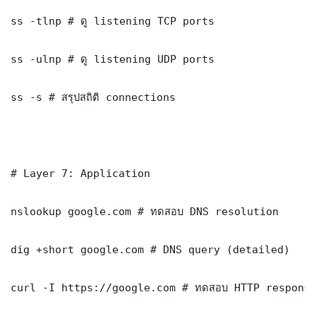
ss -tlnp # ดู listening TCP ports

ss -ulnp # ดู listening UDP ports

ss -s # สรุปสถิติ connections

# Layer 7: Application

nslookup google.com # ทดสอบ DNS resolution

dig +short google.com # DNS query (detailed)

curl -I https://google.com # ทดสอบ HTTP response