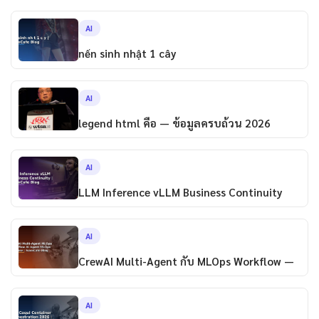
AI
nến sinh nhật 1 cây
AI
legend html คือ — ข้อมูลครบถ้วน 2026
AI
LLM Inference vLLM Business Continuity
AI
CrewAI Multi-Agent กับ MLOps Workflow —
AI