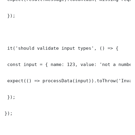
 });

 it('should validate input types', () => {

 const input = { name: 123, value: 'not a number'
 expect(() => processData(input)).toThrow('Inval
 });

});
