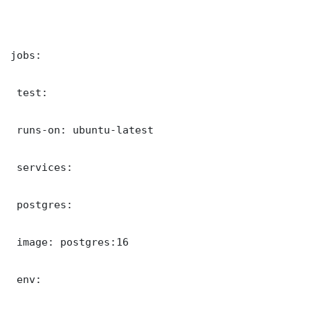
jobs:

 test:

 runs-on: ubuntu-latest

 services:

 postgres:

 image: postgres:16

 env:
