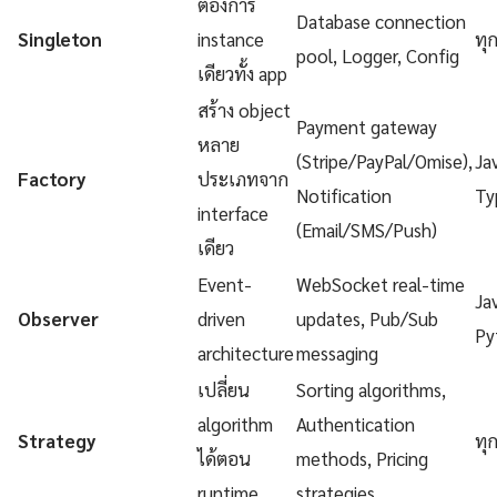
ต้องการ
Database connection
Singleton
instance
ทุ
pool, Logger, Config
เดียวทั้ง app
สร้าง object
Payment gateway
หลาย
(Stripe/PayPal/Omise),
Ja
Factory
ประเภทจาก
Notification
Ty
interface
(Email/SMS/Push)
เดียว
Event-
WebSocket real-time
Ja
Observer
driven
updates, Pub/Sub
Py
architecture
messaging
เปลี่ยน
Sorting algorithms,
algorithm
Authentication
Strategy
ทุ
ได้ตอน
methods, Pricing
runtime
strategies