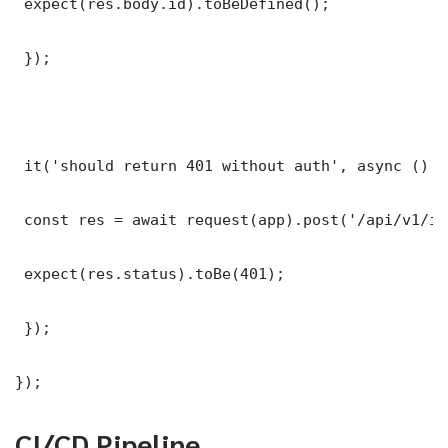
 expect(res.body.id).toBeDefined();

 });

 it('should return 401 without auth', async () =>
 const res = await request(app).post('/api/v1/it
 expect(res.status).toBe(401);

 });

});
CI/CD Pipeline