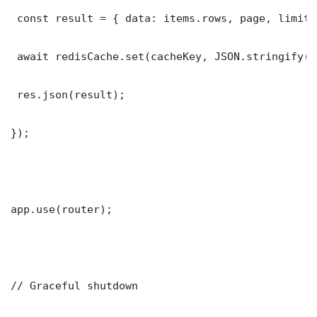
 const result = { data: items.rows, page, limit,
 await redisCache.set(cacheKey, JSON.stringify(r
 res.json(result);

});

app.use(router);

// Graceful shutdown
