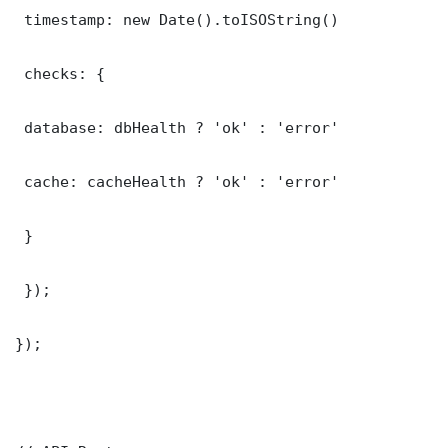
 timestamp: new Date().toISOString()

 checks: {

 database: dbHealth ? 'ok' : 'error'

 cache: cacheHealth ? 'ok' : 'error'

 }

 });

});
