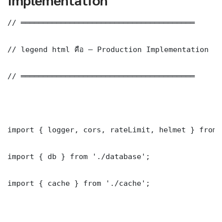
// ═══════════════════════════════════════

// legend html คือ — Production Implementation

// ═══════════════════════════════════════

import { logger, cors, rateLimit, helmet } from 
import { db } from './database';

import { cache } from './cache';
