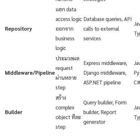
แยก data
access logic
Database queries, API
Ja
Repository
ออกจาก
calls to external
Ty
business
services
logic
ประมวลผล
Express middleware,
Ja
request
Middleware/Pipeline
Django middleware,
Py
ผ่านหลาย
ASP.NET pipeline
C
step
สร้าง
Query builder, Form
complex
Ja
Builder
builder, Report
object ทีละ
Ty
generator
step