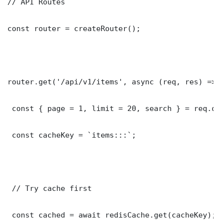
// API Routes

const router = createRouter();

router.get('/api/v1/items', async (req, res) => {
 const { page = 1, limit = 20, search } = req.que
 const cacheKey = `items:::`;

 // Try cache first

 const cached = await redisCache.get(cacheKey);
