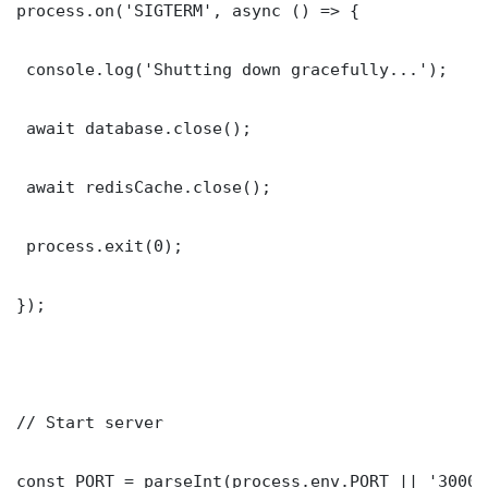
process.on('SIGTERM', async () => {

 console.log('Shutting down gracefully...');

 await database.close();

 await redisCache.close();

 process.exit(0);

});

// Start server

const PORT = parseInt(process.env.PORT || '3000')