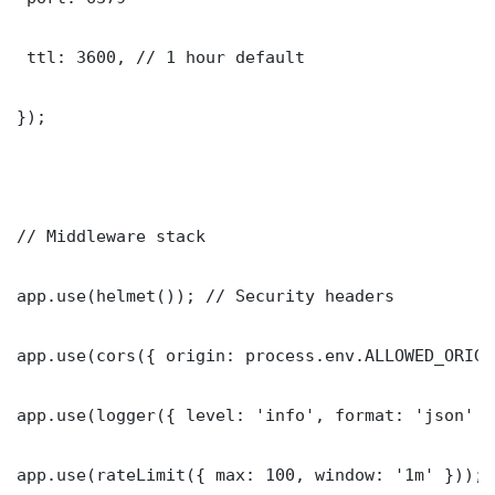
 ttl: 3600, // 1 hour default

});

// Middleware stack

app.use(helmet()); // Security headers

app.use(cors({ origin: process.env.ALLOWED_ORIGI
app.use(logger({ level: 'info', format: 'json' })
app.use(rateLimit({ max: 100, window: '1m' }));
