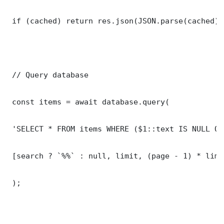
 if (cached) return res.json(JSON.parse(cached));
 // Query database

 const items = await database.query(

 'SELECT * FROM items WHERE ($1::text IS NULL OR
 [search ? `%%` : null, limit, (page - 1) * limit
 );
