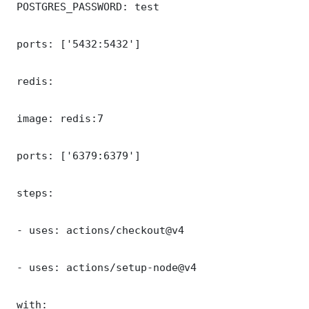
 POSTGRES_PASSWORD: test

 ports: ['5432:5432']

 redis:

 image: redis:7

 ports: ['6379:6379']

 steps:

 - uses: actions/checkout@v4

 - uses: actions/setup-node@v4

 with:
