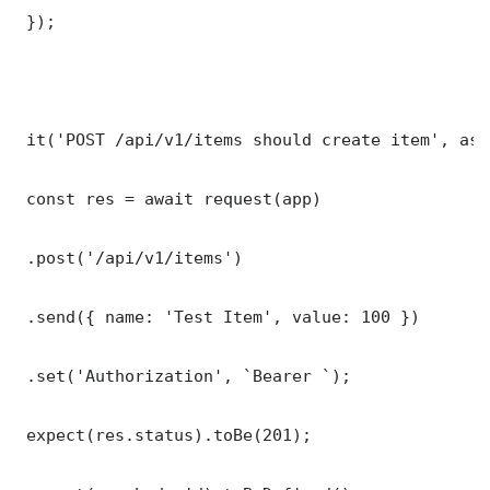
 });

 it('POST /api/v1/items should create item', asy
 const res = await request(app)

 .post('/api/v1/items')

 .send({ name: 'Test Item', value: 100 })

 .set('Authorization', `Bearer `);

 expect(res.status).toBe(201);
