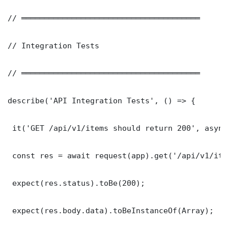
// ═══════════════════════════════════════

// Integration Tests

// ═══════════════════════════════════════

describe('API Integration Tests', () => {

 it('GET /api/v1/items should return 200', async
 const res = await request(app).get('/api/v1/item
 expect(res.status).toBe(200);

 expect(res.body.data).toBeInstanceOf(Array);
