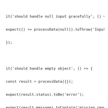
 it('should handle null input gracefully', () => 
 expect(() => processData(null)).toThrow('Input 
 });

 it('should handle empty object', () => {

 const result = processData({});

 expect(result.status).toBe('error');

 expect(result.message).toContain('missing requi