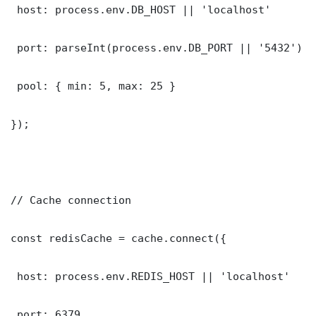
 host: process.env.DB_HOST || 'localhost'

 port: parseInt(process.env.DB_PORT || '5432')

 pool: { min: 5, max: 25 }

});

// Cache connection

const redisCache = cache.connect({

 host: process.env.REDIS_HOST || 'localhost'

 port: 6379
