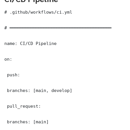
# .github/workflows/ci.yml

# ═══════════════════════════════════════

name: CI/CD Pipeline

on:

 push:

 branches: [main, develop]

 pull_request:

 branches: [main]
