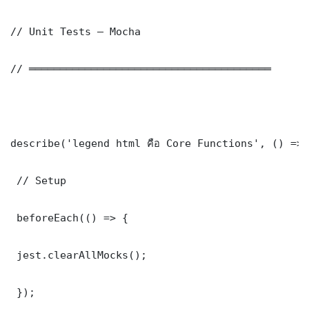
// Unit Tests — Mocha

// ═══════════════════════════════════════

describe('legend html คือ Core Functions', () => 
 // Setup

 beforeEach(() => {

 jest.clearAllMocks();

 });
