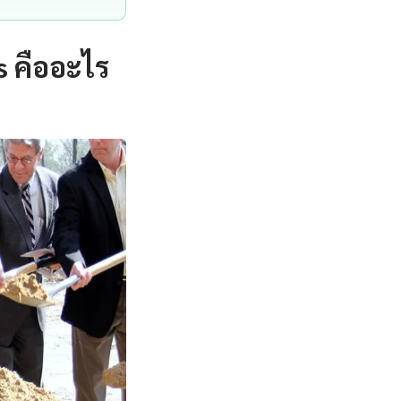
s คืออะไร