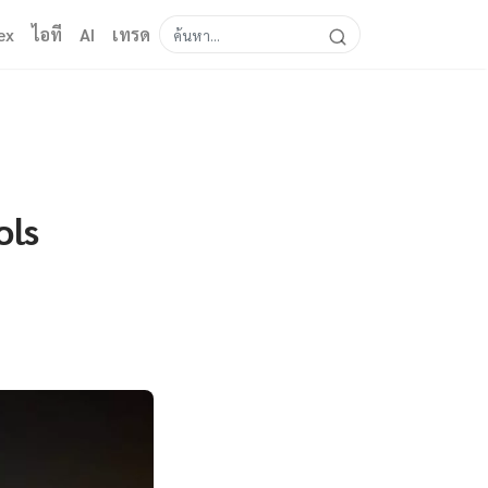
ex
ไอที
AI
เทรด
ols