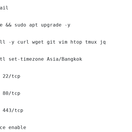
ail

e && sudo apt upgrade -y

ll -y curl wget git vim htop tmux jq

tl set-timezone Asia/Bangkok

 22/tcp

 80/tcp

 443/tcp

ce enable