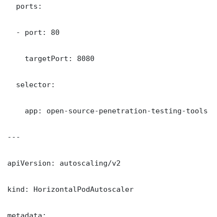
  ports:

  - port: 80

    targetPort: 8080

  selector:

    app: open-source-penetration-testing-tools

---

apiVersion: autoscaling/v2

kind: HorizontalPodAutoscaler

metadata:
