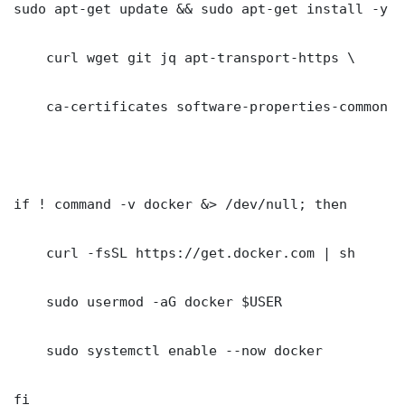
sudo apt-get update && sudo apt-get install -y \

    curl wget git jq apt-transport-https \

    ca-certificates software-properties-common gn
if ! command -v docker &> /dev/null; then

    curl -fsSL https://get.docker.com | sh

    sudo usermod -aG docker $USER

    sudo systemctl enable --now docker

fi
