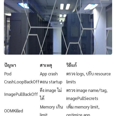
ปัญหา
สาเหตุ
วิธีแก้
Pod
App crash
ตรวจ logs, ปรับ resource
CrashLoopBackOff
ตอน startup
limits
ดึง image ไม่
ตรวจ image name/tag,
ImagePullBackOff
ได้
imagePullSecrets
Memory เกิน
เพิ่ม memory limit,
OOMKilled
limit
optimize app