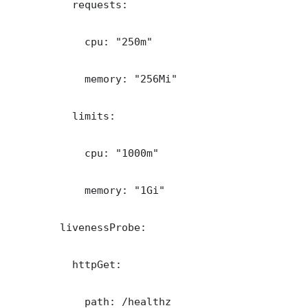
          requests:

            cpu: "250m"

            memory: "256Mi"

          limits:

            cpu: "1000m"

            memory: "1Gi"

        livenessProbe:

          httpGet:

            path: /healthz
