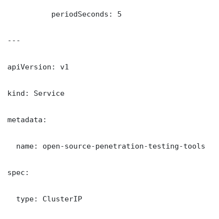
          periodSeconds: 5

---

apiVersion: v1

kind: Service

metadata:

  name: open-source-penetration-testing-tools

spec:

  type: ClusterIP
