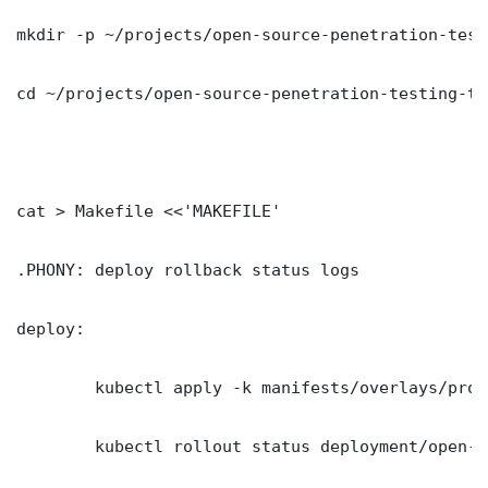
mkdir -p ~/projects/open-source-penetration-test
cd ~/projects/open-source-penetration-testing-too
cat > Makefile <<'MAKEFILE'

.PHONY: deploy rollback status logs

deploy:

	kubectl apply -k manifests/overlays/production/

	kubectl rollout status deployment/open-source-penetration-testing-tools -n production --timeout=300s
