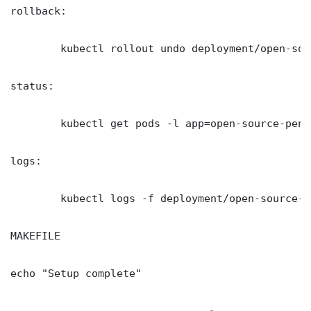
rollback:

	kubectl rollout undo deployment/open-source-penetration-testing-tools -n production

status:

	kubectl get pods -l app=open-source-penetration-testing-tools -n production -o wide

logs:

	kubectl logs -f deployment/open-source-penetration-testing-tools -n production --tail=100

MAKEFILE

echo "Setup complete"