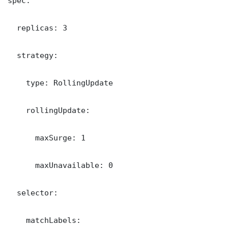
spec:

  replicas: 3

  strategy:

    type: RollingUpdate

    rollingUpdate:

      maxSurge: 1

      maxUnavailable: 0

  selector:

    matchLabels:
