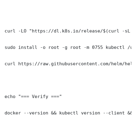
curl -LO "https://dl.k8s.io/release/$(curl -sL h
sudo install -o root -g root -m 0755 kubectl /us
curl https://raw.githubusercontent.com/helm/helm
echo "=== Verify ==="

docker --version && kubectl version --client && 