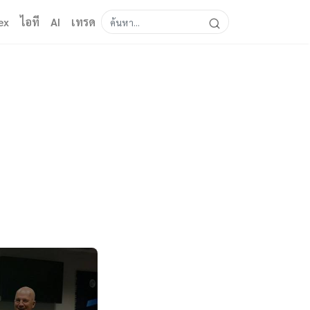
ex
ไอที
AI
เทรด