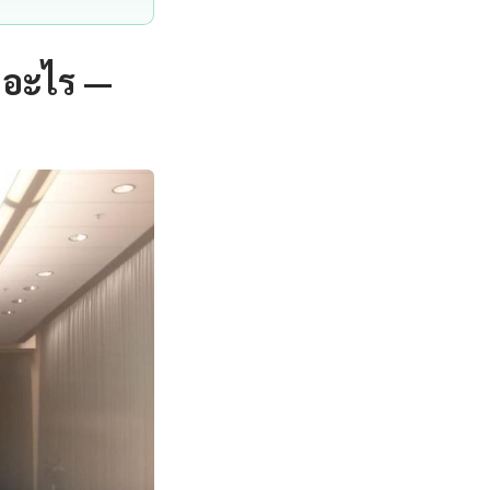
ออะไร —