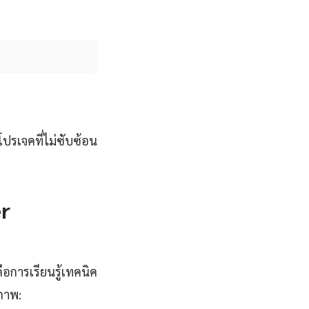
โปรเจคที่ไม่ซับซ้อน
er
ือการเรียนรู้เทคนิค
ยภาพ: