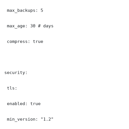
 max_backups: 5

 max_age: 30 # days

 compress: true

security:

 tls:

 enabled: true

 min_version: "1.2"
