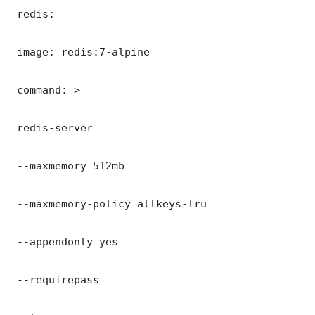
 redis:

 image: redis:7-alpine

 command: >

 redis-server

 --maxmemory 512mb

 --maxmemory-policy allkeys-lru

 --appendonly yes

 --requirepass 
