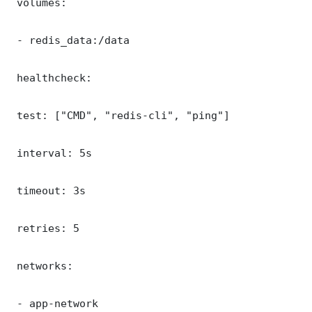
 volumes:

 - redis_data:/data

 healthcheck:

 test: ["CMD", "redis-cli", "ping"]

 interval: 5s

 timeout: 3s

 retries: 5

 networks:

 - app-network
