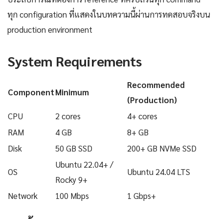
ทุก configuration ที่แสดงในบทความนี้ผ่านการทดสอบจริงบน
production environment
System Requirements
Recommended
Component
Minimum
(Production)
CPU
2 cores
4+ cores
RAM
4 GB
8+ GB
Disk
50 GB SSD
200+ GB NVMe SSD
Ubuntu 22.04+ /
OS
Ubuntu 24.04 LTS
Rocky 9+
Network
100 Mbps
1 Gbps+