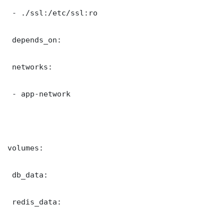
 - ./ssl:/etc/ssl:ro

 depends_on:

 networks:

 - app-network

volumes:

 db_data:

 redis_data:
