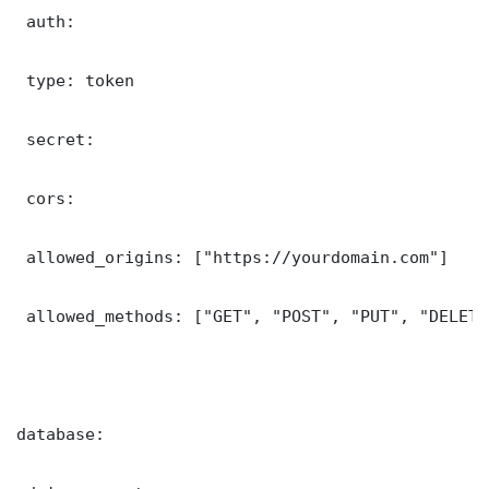
 auth:

 type: token

 secret: 

 cors:

 allowed_origins: ["https://yourdomain.com"]

 allowed_methods: ["GET", "POST", "PUT", "DELETE"
database:
