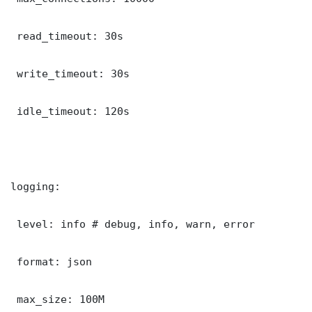
 read_timeout: 30s

 write_timeout: 30s

 idle_timeout: 120s

logging:

 level: info # debug, info, warn, error

 format: json

 max_size: 100M
