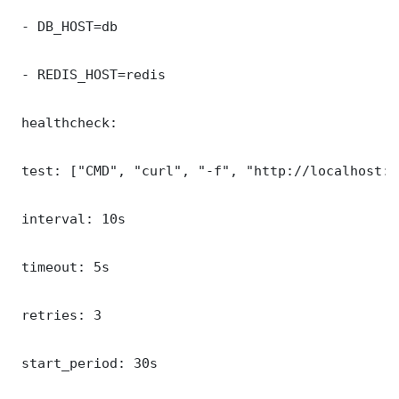
 - DB_HOST=db

 - REDIS_HOST=redis

 healthcheck:

 test: ["CMD", "curl", "-f", "http://localhost:8
 interval: 10s

 timeout: 5s

 retries: 3

 start_period: 30s
