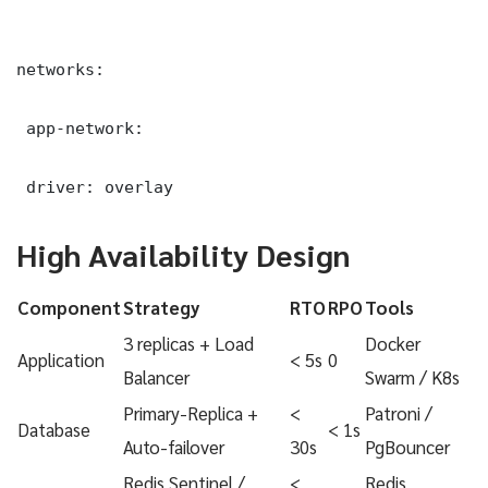
networks:

 app-network:

 driver: overlay
High Availability Design
Component
Strategy
RTO
RPO
Tools
3 replicas + Load
Docker
Application
< 5s
0
Balancer
Swarm / K8s
Primary-Replica +
<
Patroni /
Database
< 1s
Auto-failover
30s
PgBouncer
Redis Sentinel /
<
Redis