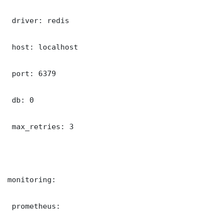
 driver: redis

 host: localhost

 port: 6379

 db: 0

 max_retries: 3

monitoring:

 prometheus:
