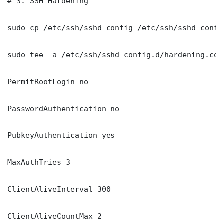
# 3. SSH Hardening

sudo cp /etc/ssh/sshd_config /etc/ssh/sshd_config
sudo tee -a /etc/ssh/sshd_config.d/hardening.con
PermitRootLogin no

PasswordAuthentication no

PubkeyAuthentication yes

MaxAuthTries 3

ClientAliveInterval 300

ClientAliveCountMax 2
