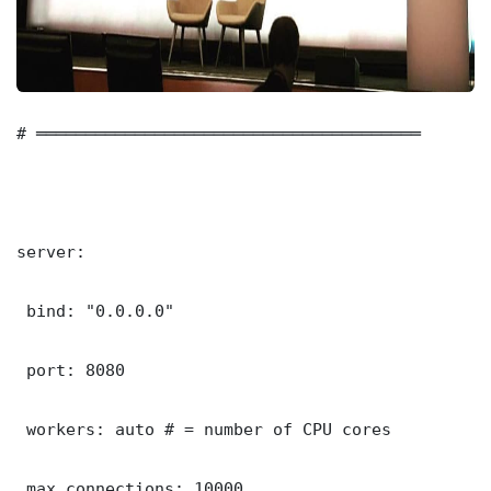
# ═══════════════════════════════════════

server:

 bind: "0.0.0.0"

 port: 8080

 workers: auto # = number of CPU cores

 max_connections: 10000
