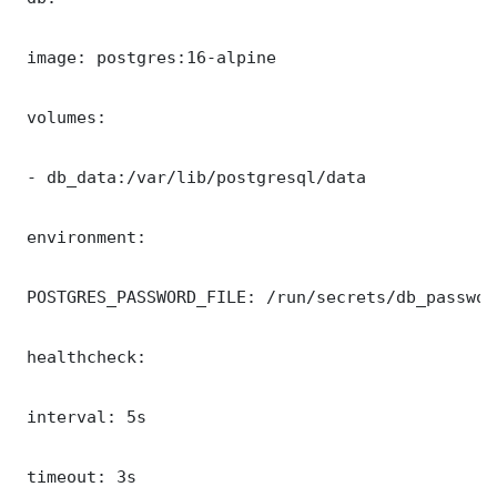
 image: postgres:16-alpine

 volumes:

 - db_data:/var/lib/postgresql/data

 environment:

 POSTGRES_PASSWORD_FILE: /run/secrets/db_password
 healthcheck:

 interval: 5s

 timeout: 3s
