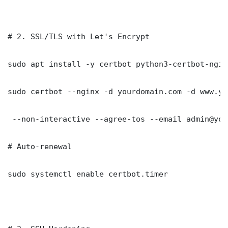
# 2. SSL/TLS with Let's Encrypt

sudo apt install -y certbot python3-certbot-nginx
sudo certbot --nginx -d yourdomain.com -d www.yo
 --non-interactive --agree-tos --email admin@you
# Auto-renewal

sudo systemctl enable certbot.timer
