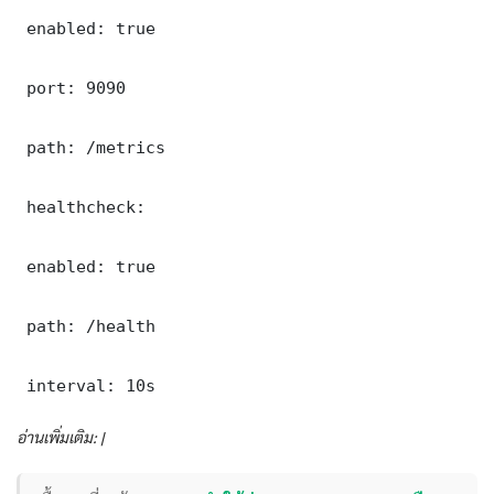
 enabled: true

 port: 9090

 path: /metrics

 healthcheck:

 enabled: true

 path: /health

 interval: 10s
อ่านเพิ่มเติม: |