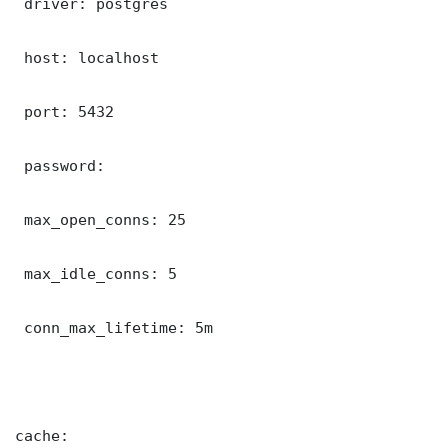
 driver: postgres

 host: localhost

 port: 5432

 password: 

 max_open_conns: 25

 max_idle_conns: 5

 conn_max_lifetime: 5m

cache:
