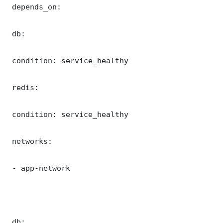
 depends_on:

 db:

 condition: service_healthy

 redis:

 condition: service_healthy

 networks:

 - app-network

 db:
