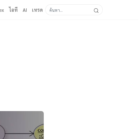
ex
ไอที
AI
เทรด