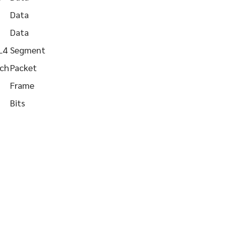
Data
Data
L4
Segment
tch
Packet
Frame
Bits