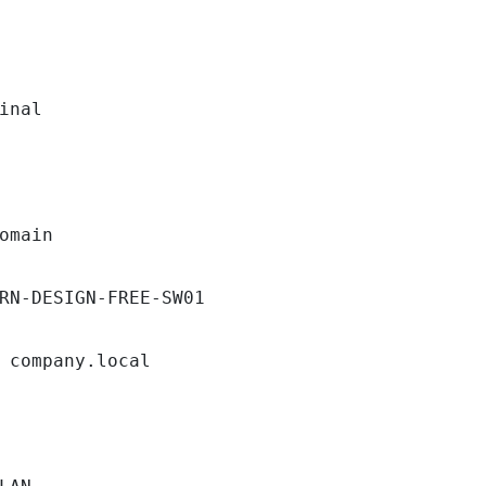
inal

omain

RN-DESIGN-FREE-SW01

 company.local
