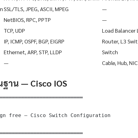
on
SSL/TLS, JPEG, ASCII, MPEG
—
NetBIOS, RPC, PPTP
—
TCP, UDP
Load Balancer 
IP, ICMP, OSPF, BGP, EIGRP
Router, L3 Swi
Ethernet, ARP, STP, LLDP
Switch
—
Cable, Hub, NIC
ื้นฐาน — Cisco IOS
═══════════════════════════

gn free — Cisco Switch Configuration

═══════════════════════════
