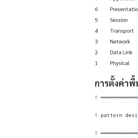
6
Presentati
5
Session
4
Transport
3
Network
2
Data Link
1
Physical
การตั้งค่าพ
! ════════════
! pattern desi
! ════════════