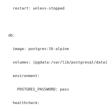
    restart: unless-stopped

  db:

    image: postgres:16-alpine

    volumes: [pgdata:/var/lib/postgresql/data]

    environment:

      POSTGRES_PASSWORD: pass

    healthcheck:
