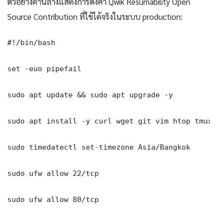
ตัวอย่างด้านล่างแสดงการตั้งค่า Qwik Resumability Open
Source Contribution ที่ใช้ได้จริงในระบบ production:
#!/bin/bash

set -euo pipefail

sudo apt update && sudo apt upgrade -y

sudo apt install -y curl wget git vim htop tmux j
sudo timedatectl set-timezone Asia/Bangkok

sudo ufw allow 22/tcp

sudo ufw allow 80/tcp
