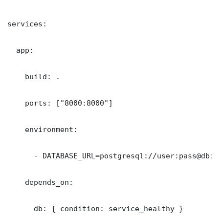
services:

  app:

    build: .

    ports: ["8000:8000"]

    environment:

      - DATABASE_URL=postgresql://user:pass@db:5
    depends_on:

      db: { condition: service_healthy }
