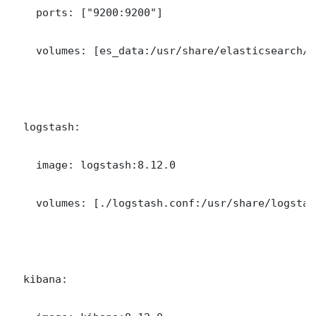
    ports: ["9200:9200"]

    volumes: [es_data:/usr/share/elasticsearch/da
  logstash:

    image: logstash:8.12.0

    volumes: [./logstash.conf:/usr/share/logstas
  kibana:
