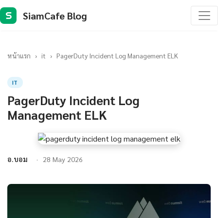
SiamCafe Blog
S
หน้าแรก
›
it
›
PagerDuty Incident Log Management ELK
IT
PagerDuty Incident Log
Management ELK
อ.บอม
28 May 2026