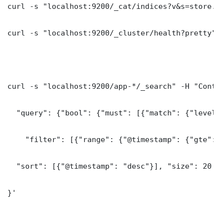
curl -s "localhost:9200/_cat/indices?v&s=store.s
curl -s "localhost:9200/_cluster/health?pretty"

curl -s "localhost:9200/app-*/_search" -H "Conte
  "query": {"bool": {"must": [{"match": {"level"
    "filter": [{"range": {"@timestamp": {"gte": 
  "sort": [{"@timestamp": "desc"}], "size": 20

}'
