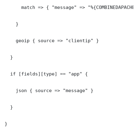
      match => { "message" => "%{COMBINEDAPACHELO
    }

    geoip { source => "clientip" }

  }

  if [fields][type] == "app" {

    json { source => "message" }

  }

}
