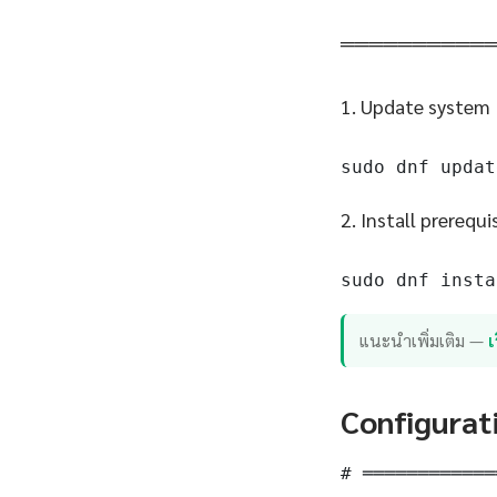
══════════
1. Update system
sudo dnf updat
2. Install prerequi
sudo dnf insta
แนะนำเพิ่มเติม —
เ
Configurat
# ════════════