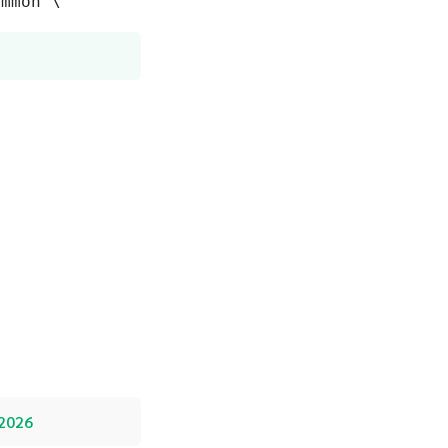
ommon \
 2026