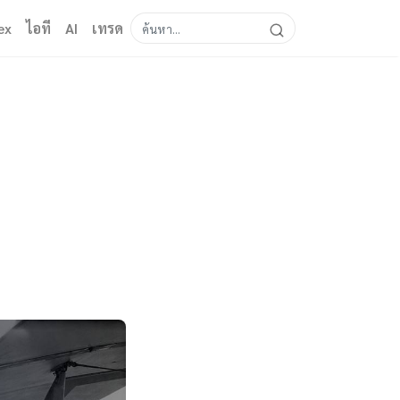
ex
ไอที
AI
เทรด