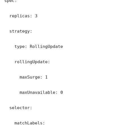
spec:

  replicas: 3

  strategy:

    type: RollingUpdate

    rollingUpdate:

      maxSurge: 1

      maxUnavailable: 0

  selector:

    matchLabels:
