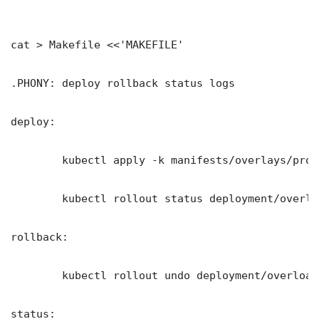
cat > Makefile <<'MAKEFILE'

.PHONY: deploy rollback status logs

deploy:

	kubectl apply -k manifests/overlays/production/

	kubectl rollout status deployment/overload-oop-คือ -n production --timeout=300s

rollback:

	kubectl rollout undo deployment/overload-oop-คือ -n production

status:
