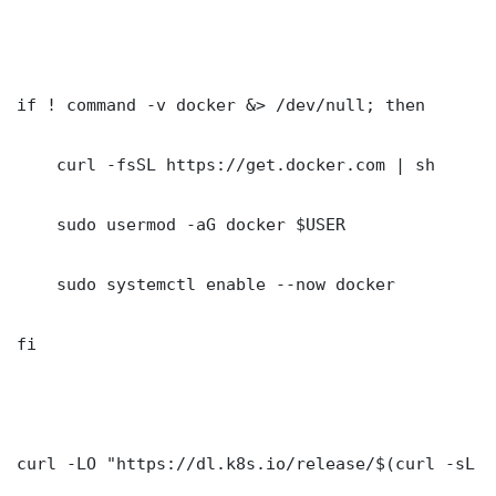
if ! command -v docker &> /dev/null; then

    curl -fsSL https://get.docker.com | sh

    sudo usermod -aG docker $USER

    sudo systemctl enable --now docker

fi

curl -LO "https://dl.k8s.io/release/$(curl -sL h