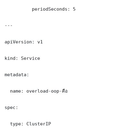
          periodSeconds: 5

---

apiVersion: v1

kind: Service

metadata:

  name: overload-oop-คือ

spec:

  type: ClusterIP
