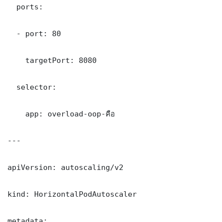
  ports:

  - port: 80

    targetPort: 8080

  selector:

    app: overload-oop-คือ

---

apiVersion: autoscaling/v2

kind: HorizontalPodAutoscaler

metadata:
