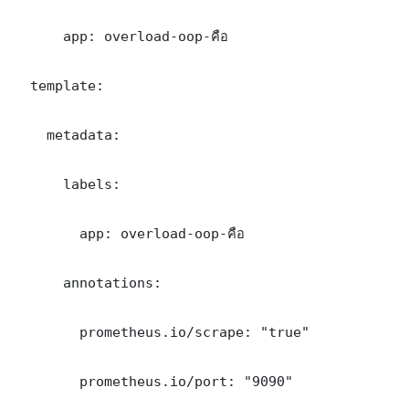
      app: overload-oop-คือ

  template:

    metadata:

      labels:

        app: overload-oop-คือ

      annotations:

        prometheus.io/scrape: "true"

        prometheus.io/port: "9090"
