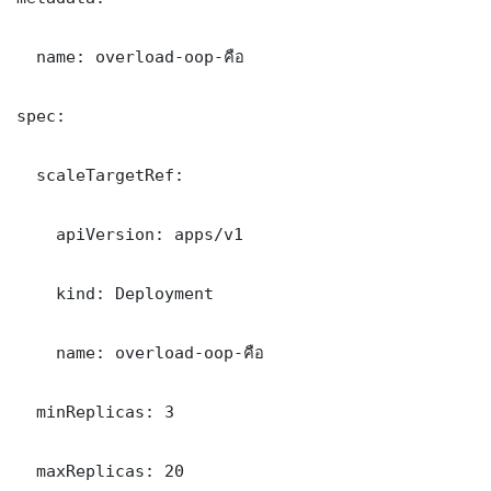
  name: overload-oop-คือ

spec:

  scaleTargetRef:

    apiVersion: apps/v1

    kind: Deployment

    name: overload-oop-คือ

  minReplicas: 3

  maxReplicas: 20
