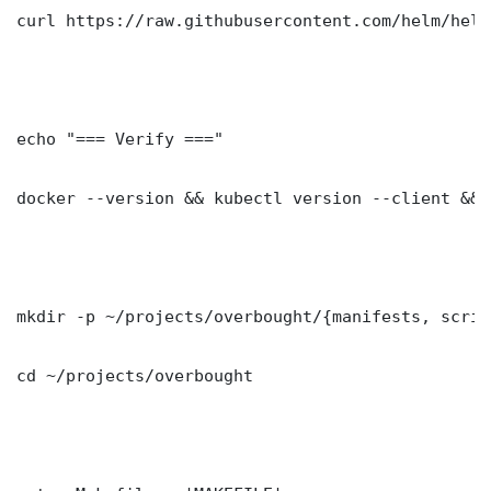
curl https://raw.githubusercontent.com/helm/helm
echo "=== Verify ==="

docker --version && kubectl version --client && 
mkdir -p ~/projects/overbought/{manifests, scrip
cd ~/projects/overbought
