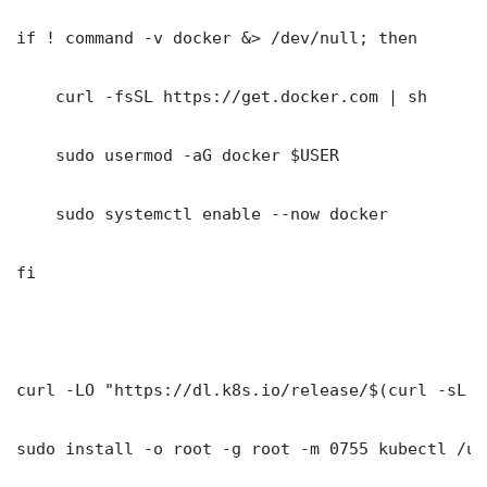
if ! command -v docker &> /dev/null; then

    curl -fsSL https://get.docker.com | sh

    sudo usermod -aG docker $USER

    sudo systemctl enable --now docker

fi

curl -LO "https://dl.k8s.io/release/$(curl -sL h
sudo install -o root -g root -m 0755 kubectl /us