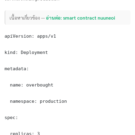
เนื้อหาเกี่ยวข้อง —
อ่านต่อ: smart contract nuuneoi
apiVersion: apps/v1

kind: Deployment

metadata:

  name: overbought

  namespace: production

spec:

  replicas: 3
