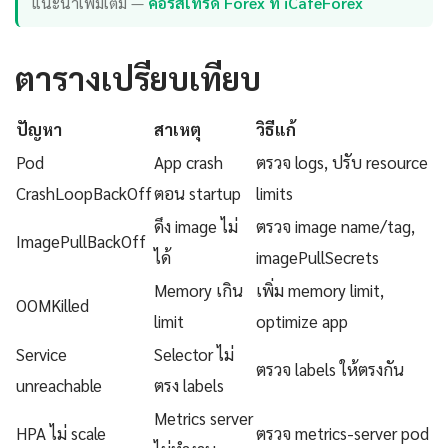
แนะนำเพิ่มเติม —
คอร์สเทรด Forex ที่ iCafeForex
ตารางเปรียบเทียบ
ปัญหา
สาเหตุ
วิธีแก้
Pod
App crash
ตรวจ logs, ปรับ resource
CrashLoopBackOff
ตอน startup
limits
ดึง image ไม่
ตรวจ image name/tag,
ImagePullBackOff
ได้
imagePullSecrets
Memory เกิน
เพิ่ม memory limit,
OOMKilled
limit
optimize app
Service
Selector ไม่
ตรวจ labels ให้ตรงกัน
unreachable
ตรง labels
Metrics server
HPA ไม่ scale
ตรวจ metrics-server pod