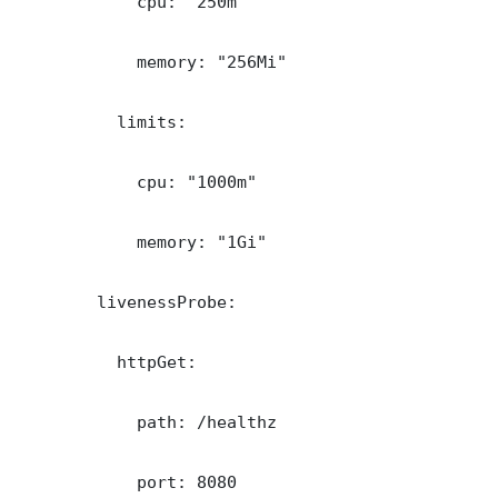
            cpu: "250m"

            memory: "256Mi"

          limits:

            cpu: "1000m"

            memory: "1Gi"

        livenessProbe:

          httpGet:

            path: /healthz

            port: 8080
