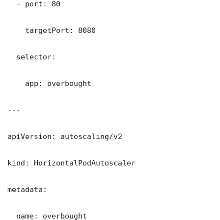
  - port: 80

    targetPort: 8080

  selector:

    app: overbought

---

apiVersion: autoscaling/v2

kind: HorizontalPodAutoscaler

metadata:

  name: overbought
