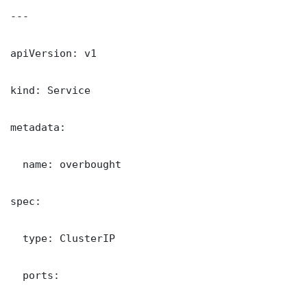
---

apiVersion: v1

kind: Service

metadata:

  name: overbought

spec:

  type: ClusterIP

  ports:
