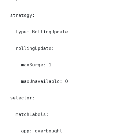
  strategy:

    type: RollingUpdate

    rollingUpdate:

      maxSurge: 1

      maxUnavailable: 0

  selector:

    matchLabels:

      app: overbought
