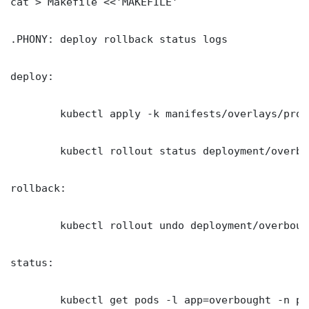
cat > Makefile <<'MAKEFILE'

.PHONY: deploy rollback status logs

deploy:

	kubectl apply -k manifests/overlays/production/

	kubectl rollout status deployment/overbought -n production --timeout=300s

rollback:

	kubectl rollout undo deployment/overbought -n production

status:

	kubectl get pods -l app=overbought -n production -o wide
