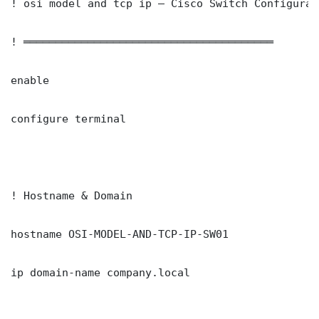
! osi model and tcp ip — Cisco Switch Configurati
! ═══════════════════════════════════════

enable

configure terminal

! Hostname & Domain

hostname OSI-MODEL-AND-TCP-IP-SW01

ip domain-name company.local
