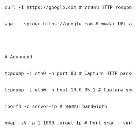
curl -I https://google.com # ทดสอบ HTTP response
wget --spider https://google.com # ทดสอบ URL acc
# Advanced

tcpdump -i eth0 -n port 80 # Capture HTTP packets
tcpdump -i eth0 -n host 10.0.85.1 # Capture spec
iperf3 -c server-ip # ทดสอบ bandwidth

nmap -sV -p 1-1000 target-ip # Port scan + servi