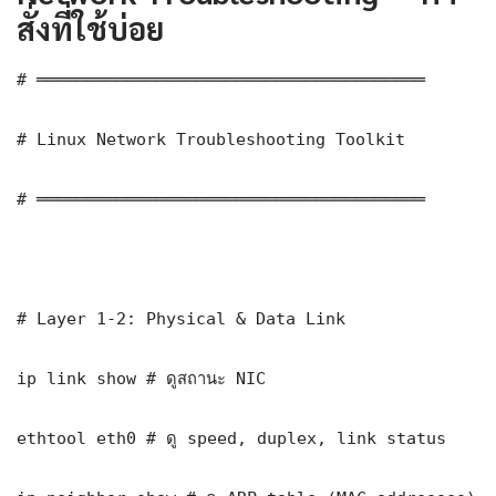
สั่งที่ใช้บ่อย
# ═══════════════════════════════════════

# Linux Network Troubleshooting Toolkit

# ═══════════════════════════════════════

# Layer 1-2: Physical & Data Link

ip link show # ดูสถานะ NIC

ethtool eth0 # ดู speed, duplex, link status
