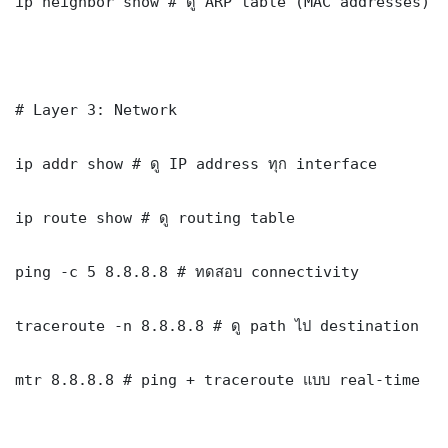
ip neighbor show # ดู ARP table (MAC addresses)

# Layer 3: Network

ip addr show # ดู IP address ทุก interface

ip route show # ดู routing table

ping -c 5 8.8.8.8 # ทดสอบ connectivity

traceroute -n 8.8.8.8 # ดู path ไป destination

mtr 8.8.8.8 # ping + traceroute แบบ real-time
