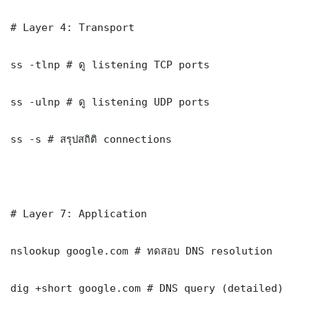
# Layer 4: Transport

ss -tlnp # ดู listening TCP ports

ss -ulnp # ดู listening UDP ports

ss -s # สรุปสถิติ connections

# Layer 7: Application

nslookup google.com # ทดสอบ DNS resolution

dig +short google.com # DNS query (detailed)
