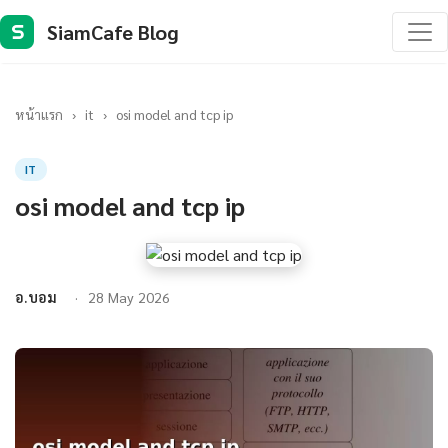
SiamCafe Blog
S
หน้าแรก
›
it
›
osi model and tcp ip
IT
osi model and tcp ip
อ.บอม
28 May 2026