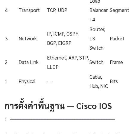
Load
4
Transport
TCP, UDP
Balancer
Segment
L4
Router,
IP, ICMP, OSPF,
3
Network
L3
Packet
BGP, EIGRP
Switch
Ethernet, ARP, STP,
2
Data Link
Switch
Frame
LLDP
Cable,
1
Physical
—
Bits
Hub, NIC
การตั้งค่าพื้นฐาน — Cisco IOS
! ═══════════════════════════════════════
