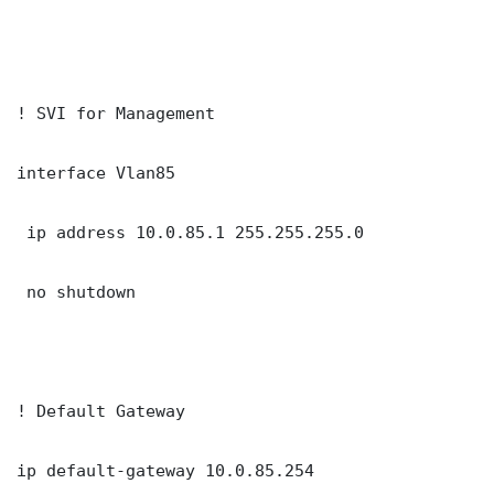
! SVI for Management

interface Vlan85

 ip address 10.0.85.1 255.255.255.0

 no shutdown

! Default Gateway

ip default-gateway 10.0.85.254
