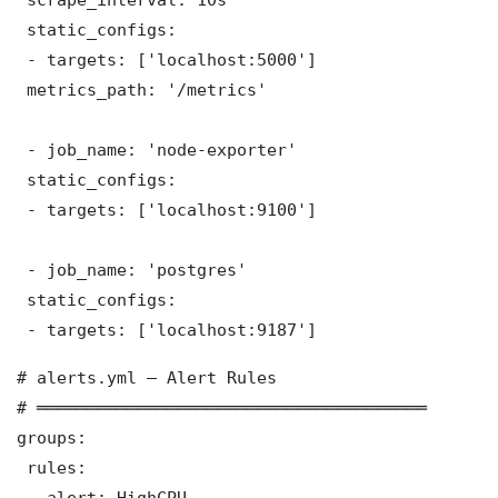
 static_configs:

 - targets: ['localhost:5000']

 metrics_path: '/metrics'

 - job_name: 'node-exporter'

 static_configs:

 - targets: ['localhost:9100']

 - job_name: 'postgres'

 static_configs:

 - targets: ['localhost:9187']
# alerts.yml — Alert Rules

# ═══════════════════════════════════════

groups:

 rules:

 - alert: HighCPU
