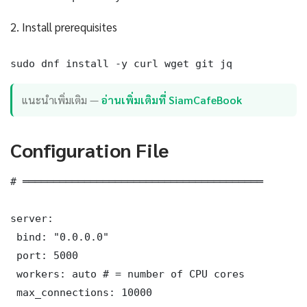
2. Install prerequisites
sudo dnf install -y curl wget git jq
แนะนำเพิ่มเติม —
อ่านเพิ่มเติมที่ SiamCafeBook
Configuration File
# ═══════════════════════════════════════

server:

 bind: "0.0.0.0"

 port: 5000

 workers: auto # = number of CPU cores

 max_connections: 10000
