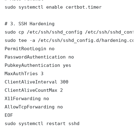
sudo systemctl enable certbot.timer

# 3. SSH Hardening

sudo cp /etc/ssh/sshd_config /etc/ssh/sshd_config
sudo tee -a /etc/ssh/sshd_config.d/hardening.con
PermitRootLogin no

PasswordAuthentication no

PubkeyAuthentication yes

MaxAuthTries 3

ClientAliveInterval 300

ClientAliveCountMax 2

X11Forwarding no

AllowTcpForwarding no

EOF

sudo systemctl restart sshd
