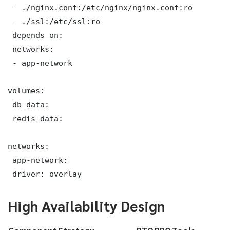
 - ./nginx.conf:/etc/nginx/nginx.conf:ro

 - ./ssl:/etc/ssl:ro

 depends_on:

 networks:

 - app-network

volumes:

 db_data:

 redis_data:

networks:

 app-network:

 driver: overlay
High Availability Design