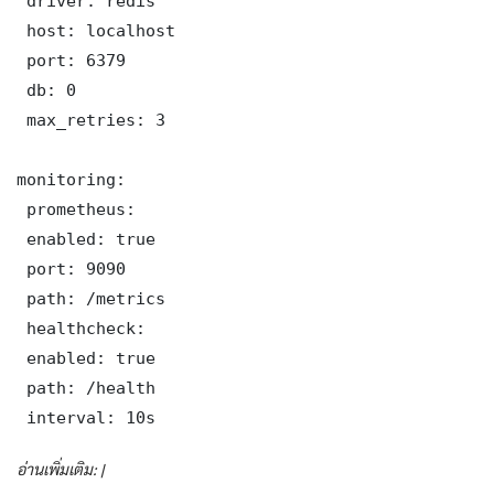
 driver: redis

 host: localhost

 port: 6379

 db: 0

 max_retries: 3

monitoring:

 prometheus:

 enabled: true

 port: 9090

 path: /metrics

 healthcheck:

 enabled: true

 path: /health

 interval: 10s
อ่านเพิ่มเติม: |