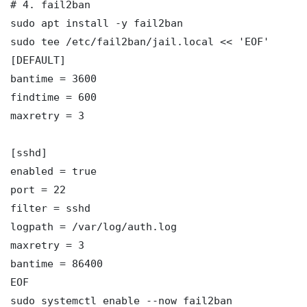
# 4. fail2ban

sudo apt install -y fail2ban

sudo tee /etc/fail2ban/jail.local << 'EOF'

[DEFAULT]

bantime = 3600

findtime = 600

maxretry = 3

[sshd]

enabled = true

port = 22

filter = sshd

logpath = /var/log/auth.log

maxretry = 3

bantime = 86400

EOF

sudo systemctl enable --now fail2ban
