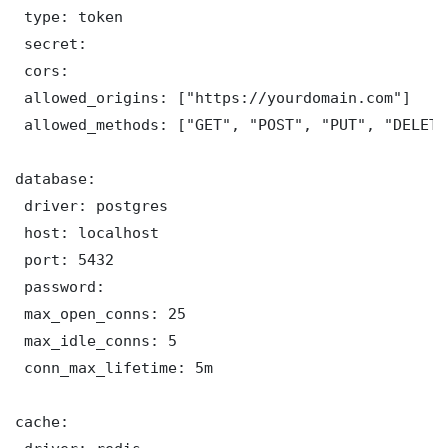
 type: token

 secret: 

 cors:

 allowed_origins: ["https://yourdomain.com"]

 allowed_methods: ["GET", "POST", "PUT", "DELETE"
database:

 driver: postgres

 host: localhost

 port: 5432

 password: 

 max_open_conns: 25

 max_idle_conns: 5

 conn_max_lifetime: 5m

cache:
