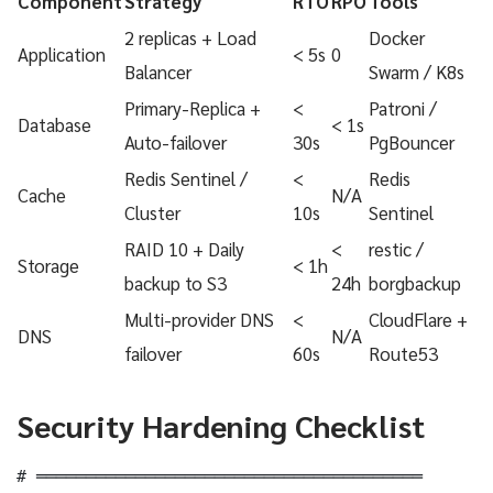
Component
Strategy
RTO
RPO
Tools
2 replicas + Load
Docker
Application
< 5s
0
Balancer
Swarm / K8s
Primary-Replica +
<
Patroni /
Database
< 1s
Auto-failover
30s
PgBouncer
Redis Sentinel /
<
Redis
Cache
N/A
Cluster
10s
Sentinel
RAID 10 + Daily
<
restic /
Storage
< 1h
backup to S3
24h
borgbackup
Multi-provider DNS
<
CloudFlare +
DNS
N/A
failover
60s
Route53
Security Hardening Checklist
# ═══════════════════════════════════════
