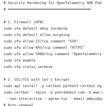
# Security Hardening for OpenTelemetry SDK Pod S
# ═══════════════════════════════════════

# 1. Firewall (UFW)

sudo ufw default deny incoming

sudo ufw default allow outgoing

sudo ufw allow 22/tcp comment "SSH"

sudo ufw allow 443/tcp comment "HTTPS"

sudo ufw allow 5000/tcp comment "OpenTelemetry S
sudo ufw enable

sudo ufw status verbose

# 2. SSL/TLS with Let's Encrypt

sudo apt install -y certbot python3-certbot-nginx
sudo certbot --nginx -d yourdomain.com -d www.yo
 --non-interactive --agree-tos --email admin@you
# Auto-renewal
