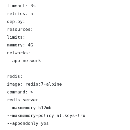
 timeout: 3s

 retries: 5

 deploy:

 resources:

 limits:

 memory: 4G

 networks:

 - app-network

 redis:

 image: redis:7-alpine

 command: >

 redis-server

 --maxmemory 512mb

 --maxmemory-policy allkeys-lru

 --appendonly yes
