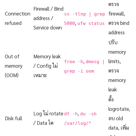
ตรวจ
Firewall / Bind
Connection
firewall,
ss -tlnp | grep
address /
refused
,
ตรวจ bind
5000
ufw status
Service down
address
ปรับ
memory
Out of
Memory leak
,
limits,
free -h
dmesg |
memory
/ Config ไม่
ตรวจ
grep -i oom
(OOM)
เหมาะ
memory
leak
ตั้ง
logrotate,
Log ไม่ rotate
,
df -h
du -sh
Disk full
ลบ old
/ Data โต
/var/log/*
data, เพิ่ม