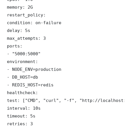
 memory: 2G

 restart_policy:

 condition: on-failure

 delay: 5s

 max_attempts: 3

 ports:

 - "5000:5000"

 environment:

 - NODE_ENV=production

 - DB_HOST=db

 - REDIS_HOST=redis

 healthcheck:

 test: ["CMD", "curl", "-f", "http://localhost:5
 interval: 10s

 timeout: 5s

 retries: 3
