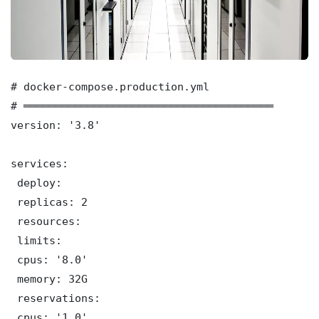
# docker-compose.production.yml

# ═══════════════════════════════════════

version: '3.8'

services:

 deploy:

 replicas: 2

 resources:

 limits:

 cpus: '8.0'

 memory: 32G

 reservations:

 cpus: '1.0'
