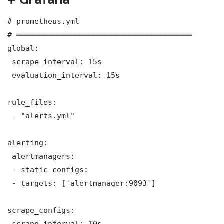
# prometheus.yml

# ═══════════════════════════════════════

global:

 scrape_interval: 15s

 evaluation_interval: 15s

rule_files:

 - "alerts.yml"

alerting:

 alertmanagers:

 - static_configs:

 - targets: ['alertmanager:9093']

scrape_configs:

 scrape_interval: 10s
