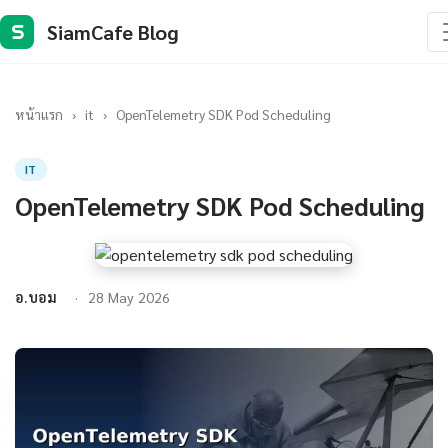
SiamCafe Blog
S
หน้าแรก
›
it
›
OpenTelemetry SDK Pod Scheduling
IT
OpenTelemetry SDK Pod Scheduling
อ.บอม
28 May 2026