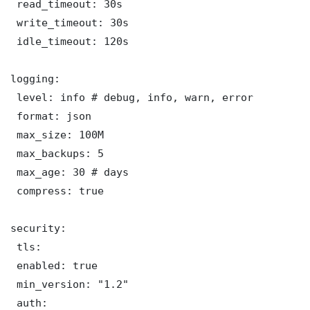
 read_timeout: 30s

 write_timeout: 30s

 idle_timeout: 120s

logging:

 level: info # debug, info, warn, error

 format: json

 max_size: 100M

 max_backups: 5

 max_age: 30 # days

 compress: true

security:

 tls:

 enabled: true

 min_version: "1.2"

 auth:
