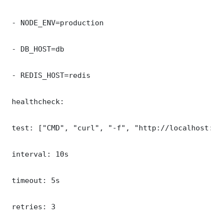
 - NODE_ENV=production

 - DB_HOST=db

 - REDIS_HOST=redis

 healthcheck:

 test: ["CMD", "curl", "-f", "http://localhost:8
 interval: 10s

 timeout: 5s

 retries: 3
