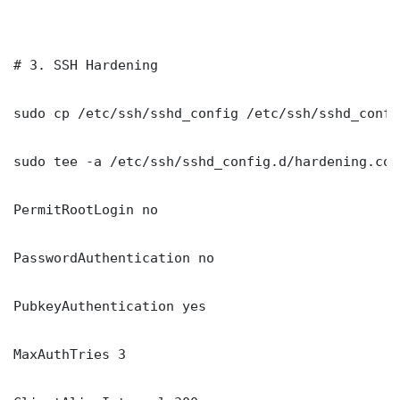
# 3. SSH Hardening

sudo cp /etc/ssh/sshd_config /etc/ssh/sshd_config
sudo tee -a /etc/ssh/sshd_config.d/hardening.con
PermitRootLogin no

PasswordAuthentication no

PubkeyAuthentication yes

MaxAuthTries 3
