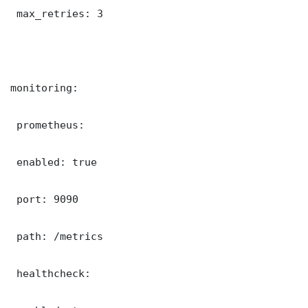
 max_retries: 3

monitoring:

 prometheus:

 enabled: true

 port: 9090

 path: /metrics

 healthcheck:
