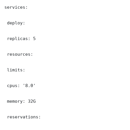
services:

 deploy:

 replicas: 5

 resources:

 limits:

 cpus: '8.0'

 memory: 32G

 reservations:
