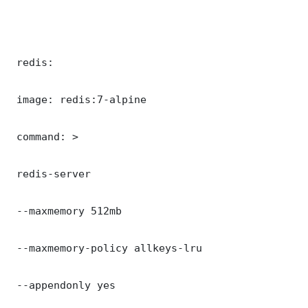
 redis:

 image: redis:7-alpine

 command: >

 redis-server

 --maxmemory 512mb

 --maxmemory-policy allkeys-lru

 --appendonly yes
