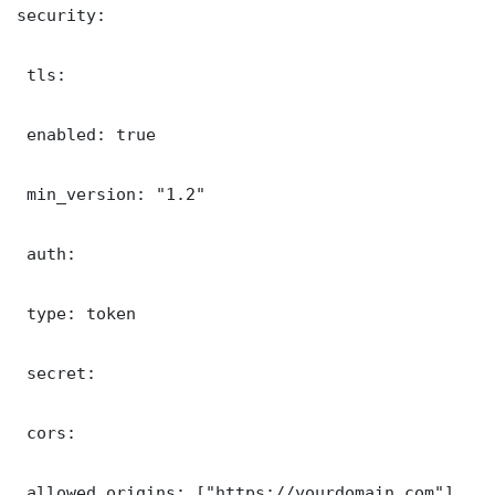
security:

 tls:

 enabled: true

 min_version: "1.2"

 auth:

 type: token

 secret: 

 cors:

 allowed_origins: ["https://yourdomain.com"]
