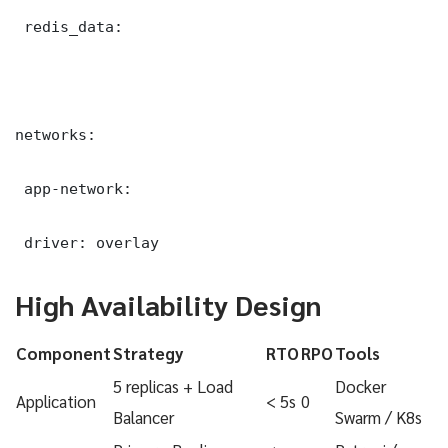
 redis_data:

networks:

 app-network:

 driver: overlay
High Availability Design
Component
Strategy
RTO
RPO
Tools
5 replicas + Load
Docker
Application
< 5s
0
Balancer
Swarm / K8s