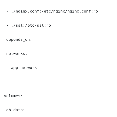
 - ./nginx.conf:/etc/nginx/nginx.conf:ro

 - ./ssl:/etc/ssl:ro

 depends_on:

 networks:

 - app-network

volumes:

 db_data:
