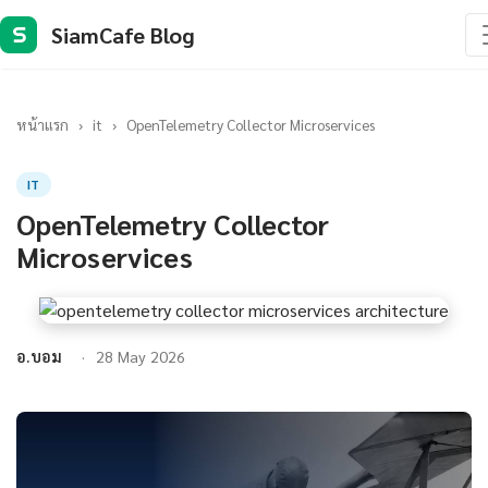
SiamCafe Blog
S
หน้าแรก
›
it
›
OpenTelemetry Collector Microservices
IT
OpenTelemetry Collector
Microservices
อ.บอม
28 May 2026