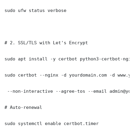
sudo ufw status verbose

# 2. SSL/TLS with Let's Encrypt

sudo apt install -y certbot python3-certbot-nginx
sudo certbot --nginx -d yourdomain.com -d www.yo
 --non-interactive --agree-tos --email admin@you
# Auto-renewal

sudo systemctl enable certbot.timer
