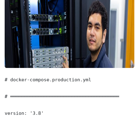
# docker-compose.production.yml

# ═══════════════════════════════════════

version: '3.8'
