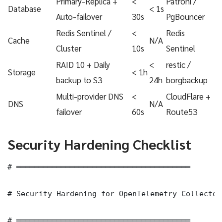
Primary-Replica +
<
Patroni /
Database
< 1s
Auto-failover
30s
PgBouncer
Redis Sentinel /
<
Redis
Cache
N/A
Cluster
10s
Sentinel
RAID 10 + Daily
<
restic /
Storage
< 1h
backup to S3
24h
borgbackup
Multi-provider DNS
<
CloudFlare +
DNS
N/A
failover
60s
Route53
Security Hardening Checklist
# ═══════════════════════════════════════

# Security Hardening for OpenTelemetry Collector
# ═══════════════════════════════════════
