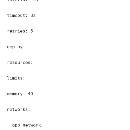
 timeout: 3s

 retries: 5

 deploy:

 resources:

 limits:

 memory: 4G

 networks:

 - app-network
