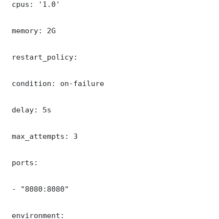
 cpus: '1.0'

 memory: 2G

 restart_policy:

 condition: on-failure

 delay: 5s

 max_attempts: 3

 ports:

 - "8080:8080"

 environment:
