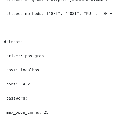
 allowed_methods: ["GET", "POST", "PUT", "DELETE"
database:

 driver: postgres

 host: localhost

 port: 5432

 password: 

 max_open_conns: 25
