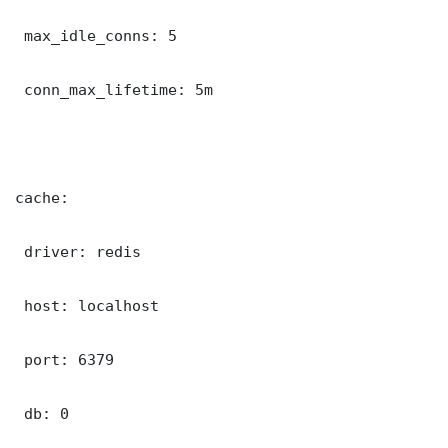
 max_idle_conns: 5

 conn_max_lifetime: 5m

cache:

 driver: redis

 host: localhost

 port: 6379

 db: 0
