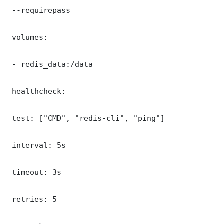
 --requirepass 

 volumes:

 - redis_data:/data

 healthcheck:

 test: ["CMD", "redis-cli", "ping"]

 interval: 5s

 timeout: 3s

 retries: 5
