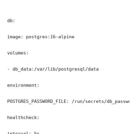
 db:

 image: postgres:16-alpine

 volumes:

 - db_data:/var/lib/postgresql/data

 environment:

 POSTGRES_PASSWORD_FILE: /run/secrets/db_password
 healthcheck:

 interval: 5s
