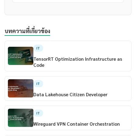
บทความที่เกี่ยวข้อง
IT
TensorRT Optimization Infrastructure as
Code
IT
Data Lakehouse Citizen Developer
IT
Wireguard VPN Container Orchestration