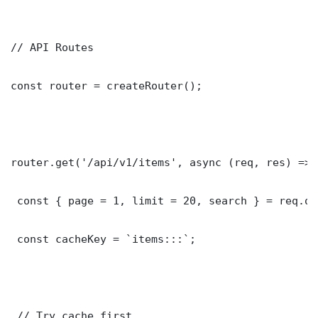
// API Routes

const router = createRouter();

router.get('/api/v1/items', async (req, res) => {
 const { page = 1, limit = 20, search } = req.que
 const cacheKey = `items:::`;

 // Try cache first
