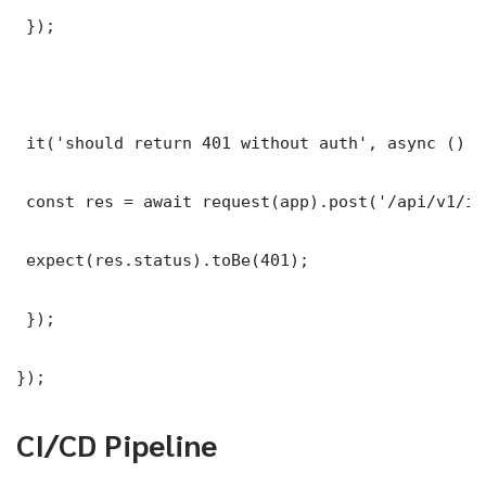
 });

 it('should return 401 without auth', async () =>
 const res = await request(app).post('/api/v1/it
 expect(res.status).toBe(401);

 });

});
CI/CD Pipeline