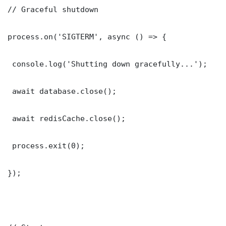
// Graceful shutdown

process.on('SIGTERM', async () => {

 console.log('Shutting down gracefully...');

 await database.close();

 await redisCache.close();

 process.exit(0);

});
