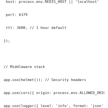
 host: process.env.REDIS_HOST || 'localhost'

 port: 6379

 ttl: 3600, // 1 hour default

});

// Middleware stack

app.use(helmet()); // Security headers

app.use(cors({ origin: process.env.ALLOWED_ORIGI
app.use(logger({ level: 'info', format: 'json' })