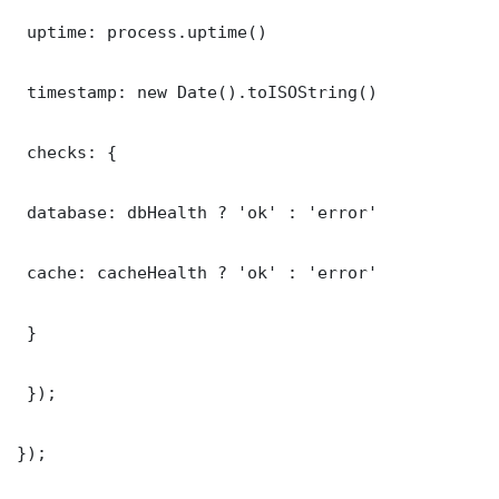
 uptime: process.uptime()

 timestamp: new Date().toISOString()

 checks: {

 database: dbHealth ? 'ok' : 'error'

 cache: cacheHealth ? 'ok' : 'error'

 }

 });

});
