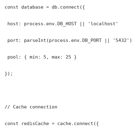
const database = db.connect({

 host: process.env.DB_HOST || 'localhost'

 port: parseInt(process.env.DB_PORT || '5432')

 pool: { min: 5, max: 25 }

});

// Cache connection

const redisCache = cache.connect({
