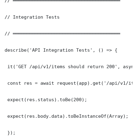
// ═══════════════════════════════════════

// Integration Tests

// ═══════════════════════════════════════

describe('API Integration Tests', () => {

 it('GET /api/v1/items should return 200', async
 const res = await request(app).get('/api/v1/item
 expect(res.status).toBe(200);

 expect(res.body.data).toBeInstanceOf(Array);

 });
