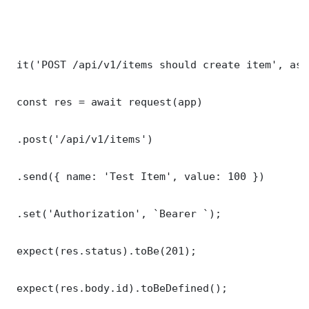
 it('POST /api/v1/items should create item', asy
 const res = await request(app)

 .post('/api/v1/items')

 .send({ name: 'Test Item', value: 100 })

 .set('Authorization', `Bearer `);

 expect(res.status).toBe(201);

 expect(res.body.id).toBeDefined();
