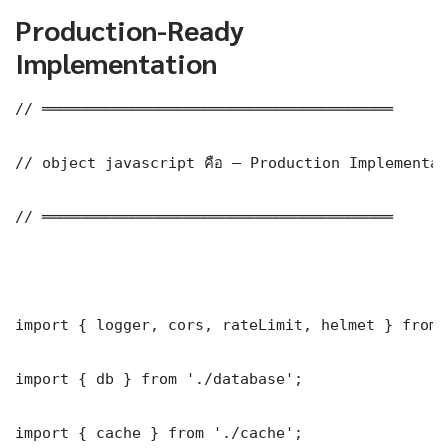
Production-Ready
Implementation
// ═══════════════════════════════════════

// object javascript คือ — Production Implementat
// ═══════════════════════════════════════

import { logger, cors, rateLimit, helmet } from 
import { db } from './database';

import { cache } from './cache';
