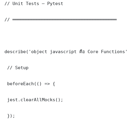
// Unit Tests — Pytest

// ═══════════════════════════════════════

describe('object javascript คือ Core Functions', 
 // Setup

 beforeEach(() => {

 jest.clearAllMocks();

 });
