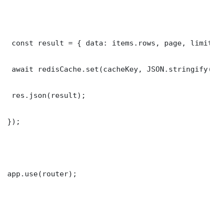
 const result = { data: items.rows, page, limit,
 await redisCache.set(cacheKey, JSON.stringify(r
 res.json(result);

});

app.use(router);
