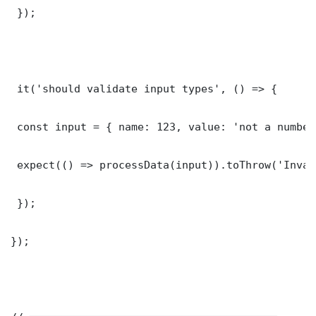
 });

 it('should validate input types', () => {

 const input = { name: 123, value: 'not a number'
 expect(() => processData(input)).toThrow('Inval
 });

});
