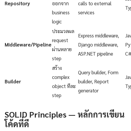
Repository
ออกจาก
calls to external
Ty
business
services
logic
ประมวลผล
Express middleware,
Ja
request
Middleware/Pipeline
Django middleware,
Py
ผ่านหลาย
ASP.NET pipeline
C
step
สร้าง
Query builder, Form
complex
Ja
Builder
builder, Report
object ทีละ
Ty
generator
step
SOLID Principles — หลักการเขียน
โค้ดที่ดี