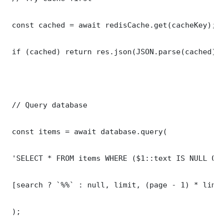
 const cached = await redisCache.get(cacheKey);

 if (cached) return res.json(JSON.parse(cached));
 // Query database

 const items = await database.query(

 'SELECT * FROM items WHERE ($1::text IS NULL OR
 [search ? `%%` : null, limit, (page - 1) * limit
 );
