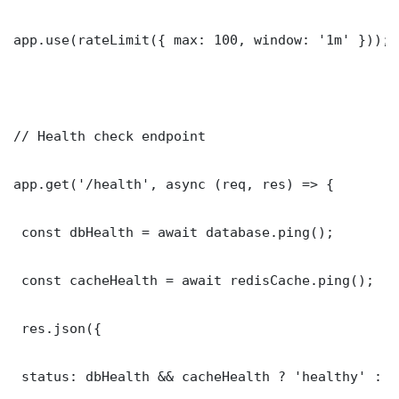
app.use(rateLimit({ max: 100, window: '1m' }));

// Health check endpoint

app.get('/health', async (req, res) => {

 const dbHealth = await database.ping();

 const cacheHealth = await redisCache.ping();

 res.json({

 status: dbHealth && cacheHealth ? 'healthy' : '