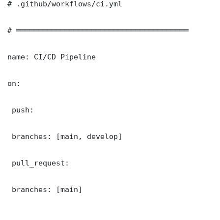
# .github/workflows/ci.yml

# ═══════════════════════════════════════

name: CI/CD Pipeline

on:

 push:

 branches: [main, develop]

 pull_request:

 branches: [main]
