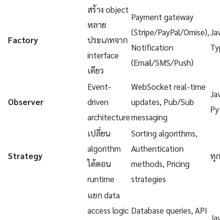
สร้าง object
Payment gateway
หลาย
(Stripe/PayPal/Omise),
Ja
Factory
ประเภทจาก
Notification
Ty
interface
(Email/SMS/Push)
เดียว
Event-
WebSocket real-time
Ja
Observer
driven
updates, Pub/Sub
Py
architecture
messaging
เปลี่ยน
Sorting algorithms,
algorithm
Authentication
Strategy
ทุ
ได้ตอน
methods, Pricing
runtime
strategies
แยก data
access logic
Database queries, API
Ja