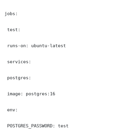
jobs:

 test:

 runs-on: ubuntu-latest

 services:

 postgres:

 image: postgres:16

 env:

 POSTGRES_PASSWORD: test
