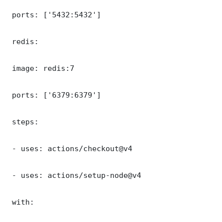
 ports: ['5432:5432']

 redis:

 image: redis:7

 ports: ['6379:6379']

 steps:

 - uses: actions/checkout@v4

 - uses: actions/setup-node@v4

 with:
