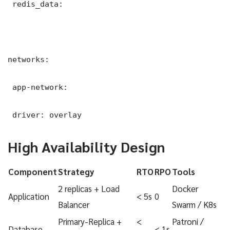
 redis_data:

networks:

 app-network:

 driver: overlay
High Availability Design
Component
Strategy
RTO
RPO
Tools
2 replicas + Load
Docker
Application
< 5s
0
Balancer
Swarm / K8s
Primary-Replica +
<
Patroni /
Database
< 1s