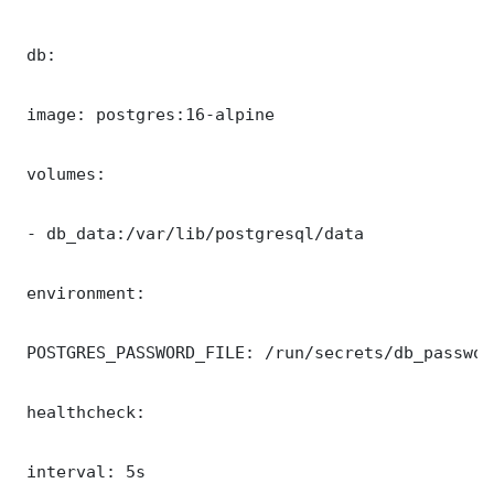
 db:

 image: postgres:16-alpine

 volumes:

 - db_data:/var/lib/postgresql/data

 environment:

 POSTGRES_PASSWORD_FILE: /run/secrets/db_password
 healthcheck:

 interval: 5s
