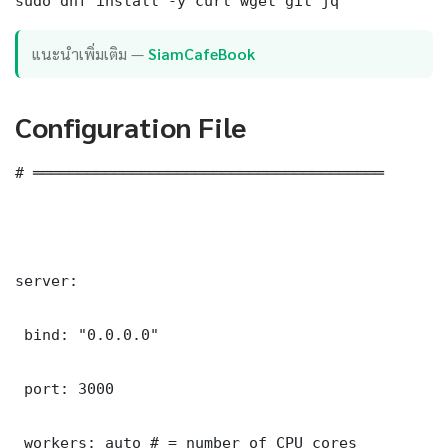
sudo dnf install -y curl wget git jq
แนะนำเพิ่มเติม —
SiamCafeBook
Configuration File
# ═══════════════════════════════════════

server:

 bind: "0.0.0.0"

 port: 3000

 workers: auto # = number of CPU cores
