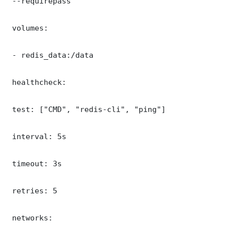
 --requirepass 

 volumes:

 - redis_data:/data

 healthcheck:

 test: ["CMD", "redis-cli", "ping"]

 interval: 5s

 timeout: 3s

 retries: 5

 networks:
