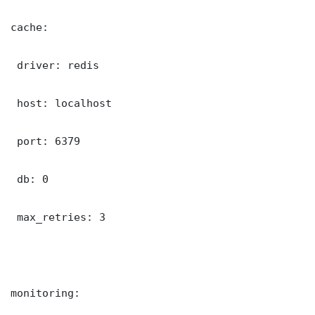
cache:

 driver: redis

 host: localhost

 port: 6379

 db: 0

 max_retries: 3

monitoring:
