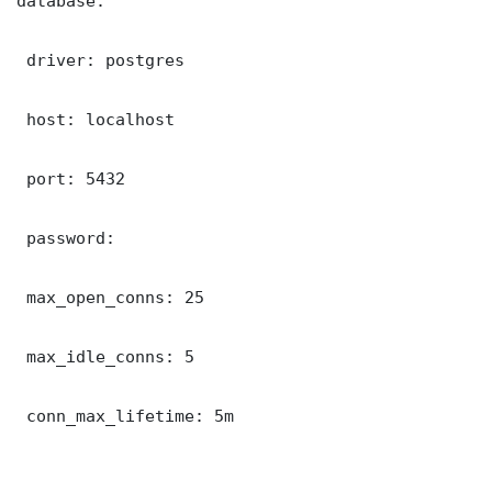
database:

 driver: postgres

 host: localhost

 port: 5432

 password: 

 max_open_conns: 25

 max_idle_conns: 5

 conn_max_lifetime: 5m
