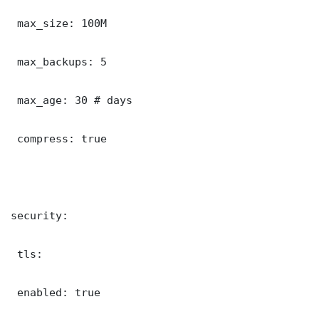
 max_size: 100M

 max_backups: 5

 max_age: 30 # days

 compress: true

security:

 tls:

 enabled: true
