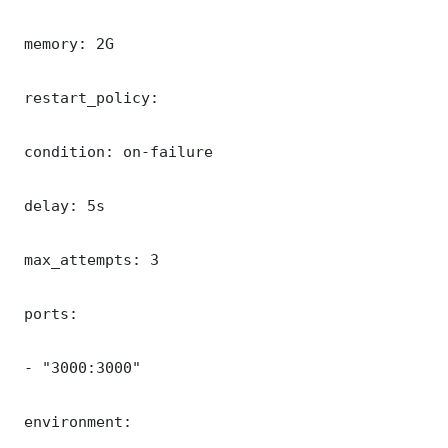
 memory: 2G

 restart_policy:

 condition: on-failure

 delay: 5s

 max_attempts: 3

 ports:

 - "3000:3000"

 environment:
