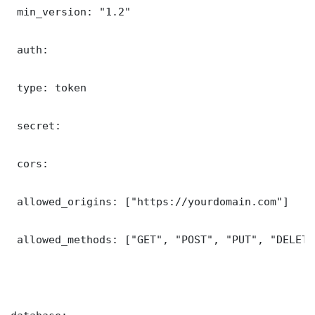
 min_version: "1.2"

 auth:

 type: token

 secret: 

 cors:

 allowed_origins: ["https://yourdomain.com"]

 allowed_methods: ["GET", "POST", "PUT", "DELETE"