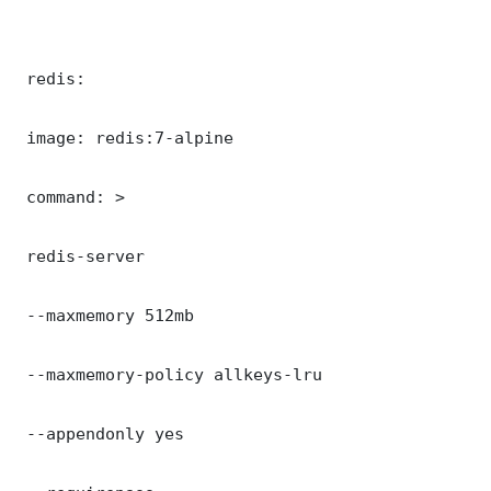
 redis:

 image: redis:7-alpine

 command: >

 redis-server

 --maxmemory 512mb

 --maxmemory-policy allkeys-lru

 --appendonly yes
