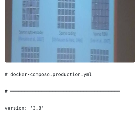
# docker-compose.production.yml

# ═══════════════════════════════════════

version: '3.8'
