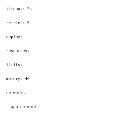
 timeout: 3s

 retries: 5

 deploy:

 resources:

 limits:

 memory: 4G

 networks:

 - app-network
