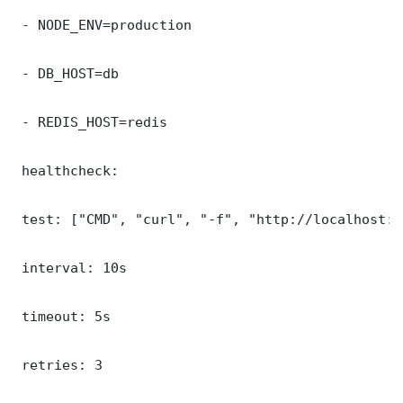
 - NODE_ENV=production

 - DB_HOST=db

 - REDIS_HOST=redis

 healthcheck:

 test: ["CMD", "curl", "-f", "http://localhost:3
 interval: 10s

 timeout: 5s

 retries: 3
