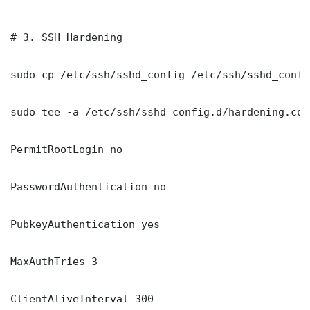
# 3. SSH Hardening

sudo cp /etc/ssh/sshd_config /etc/ssh/sshd_config
sudo tee -a /etc/ssh/sshd_config.d/hardening.con
PermitRootLogin no

PasswordAuthentication no

PubkeyAuthentication yes

MaxAuthTries 3

ClientAliveInterval 300
