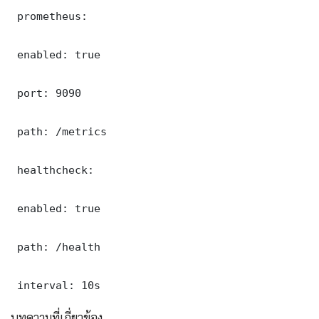
 prometheus:

 enabled: true

 port: 9090

 path: /metrics

 healthcheck:

 enabled: true

 path: /health

 interval: 10s
บทความที่เกี่ยวข้อง