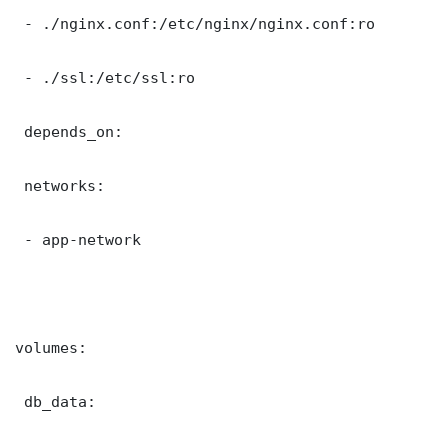
 - ./nginx.conf:/etc/nginx/nginx.conf:ro

 - ./ssl:/etc/ssl:ro

 depends_on:

 networks:

 - app-network

volumes:

 db_data:
