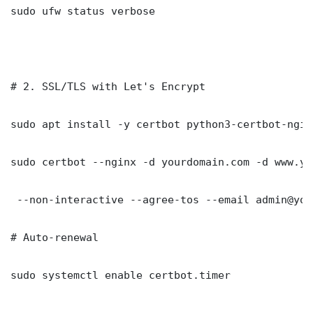
sudo ufw status verbose

# 2. SSL/TLS with Let's Encrypt

sudo apt install -y certbot python3-certbot-nginx
sudo certbot --nginx -d yourdomain.com -d www.yo
 --non-interactive --agree-tos --email admin@you
# Auto-renewal

sudo systemctl enable certbot.timer
