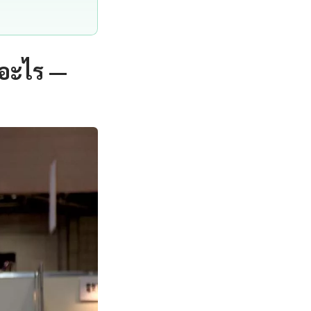
ออะไร —