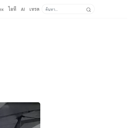
ex
ไอที
AI
เทรด