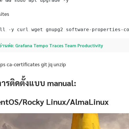
e && sudo apt upgrade -y
sites
ll -y curl wget gnupg2 software-properties-c
อ่านต่อ: Grafana Tempo Traces Team Productivity
s ca-certificates git jq unzip
การติดตั้งแบบ manual:
CentOS/Rocky Linux/AlmaLinux