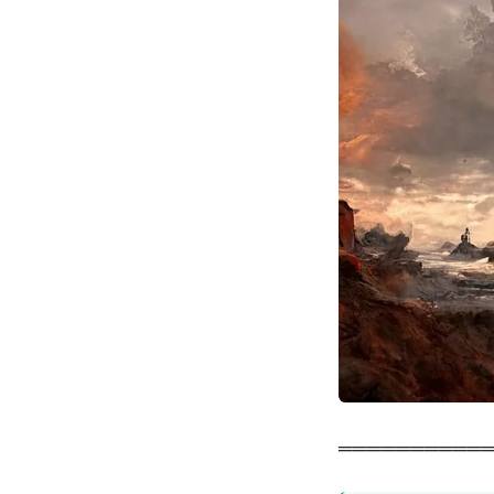
══════════