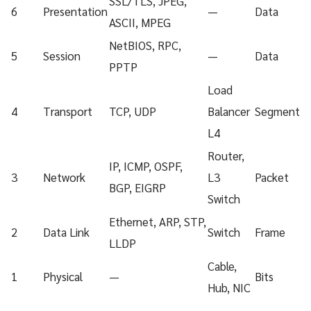
SSL/TLS, JPEG,
6
Presentation
—
Data
ASCII, MPEG
NetBIOS, RPC,
5
Session
—
Data
PPTP
Load
4
Transport
TCP, UDP
Balancer
Segment
L4
Router,
IP, ICMP, OSPF,
3
Network
L3
Packet
BGP, EIGRP
Switch
Ethernet, ARP, STP,
2
Data Link
Switch
Frame
LLDP
Cable,
1
Physical
—
Bits
Hub, NIC