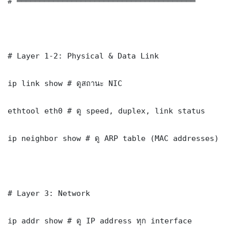
# ═══════════════════════════════════════

# Layer 1-2: Physical & Data Link

ip link show # ดูสถานะ NIC

ethtool eth0 # ดู speed, duplex, link status

ip neighbor show # ดู ARP table (MAC addresses)

# Layer 3: Network

ip addr show # ดู IP address ทุก interface
