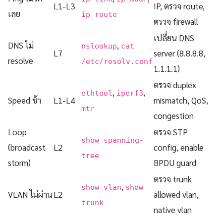
L1-L3
IP, ตรวจ route,
เลย
ip route
ตรวจ firewall
เปลี่ยน DNS
DNS ไม่
,
nslookup
cat
L7
server (8.8.8.8,
resolve
/etc/resolv.conf
1.1.1.1)
ตรวจ duplex
,
,
ethtool
iperf3
Speed ช้า
L1-L4
mismatch, QoS,
mtr
congestion
Loop
ตรวจ STP
show spanning-
(broadcast
L2
config, enable
tree
storm)
BPDU guard
ตรวจ trunk
,
show vlan
show
VLAN ไม่ผ่าน
L2
allowed vlan,
trunk
native vlan