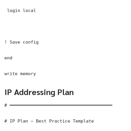
 login local

! Save config

end

write memory
IP Addressing Plan
# ═══════════════════════════════════════

# IP Plan — Best Practice Template
