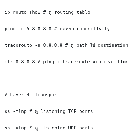
ip route show # ดู routing table

ping -c 5 8.8.8.8 # ทดสอบ connectivity

traceroute -n 8.8.8.8 # ดู path ไป destination

mtr 8.8.8.8 # ping + traceroute แบบ real-time

# Layer 4: Transport

ss -tlnp # ดู listening TCP ports

ss -ulnp # ดู listening UDP ports
