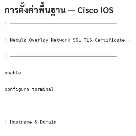
การตั้งค่าพื้นฐาน — Cisco IOS
! ═══════════════════════════════════════

! Nebula Overlay Network SSL TLS Certificate — C
! ═══════════════════════════════════════

enable

configure terminal

! Hostname & Domain
