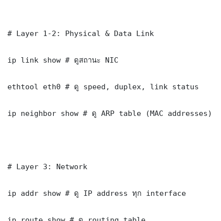
# Layer 1-2: Physical & Data Link

ip link show # ดูสถานะ NIC

ethtool eth0 # ดู speed, duplex, link status

ip neighbor show # ดู ARP table (MAC addresses)

# Layer 3: Network

ip addr show # ดู IP address ทุก interface

ip route show # ดู routing table
