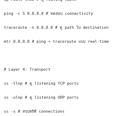
ping -c 5 8.8.8.8 # ทดสอบ connectivity

traceroute -n 8.8.8.8 # ดู path ไป destination

mtr 8.8.8.8 # ping + traceroute แบบ real-time

# Layer 4: Transport

ss -tlnp # ดู listening TCP ports

ss -ulnp # ดู listening UDP ports

ss -s # สรุปสถิติ connections
