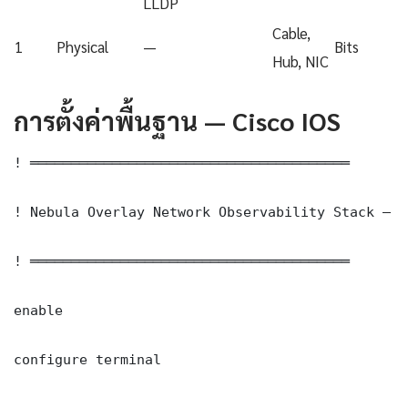
LLDP
Cable,
1
Physical
—
Bits
Hub, NIC
การตั้งค่าพื้นฐาน — Cisco IOS
! ═══════════════════════════════════════

! Nebula Overlay Network Observability Stack — C
! ═══════════════════════════════════════

enable

configure terminal
