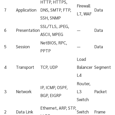
HTTP, HTTPS,
Firewall
7
Application
DNS, SMTP, FTP,
Data
L7, WAF
SSH, SNMP
SSL/TLS, JPEG,
6
Presentation
—
Data
ASCII, MPEG
NetBIOS, RPC,
5
Session
—
Data
PPTP
Load
4
Transport
TCP, UDP
Balancer
Segment
L4
Router,
IP, ICMP, OSPF,
3
Network
L3
Packet
BGP, EIGRP
Switch
Ethernet, ARP, STP,
2
Data Link
Switch
Frame