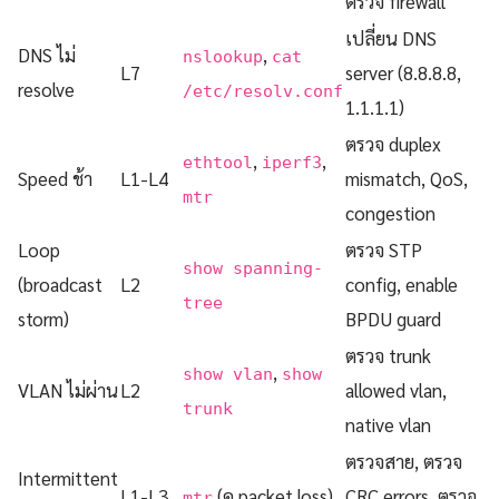
ตรวจ firewall
เปลี่ยน DNS
DNS ไม่
,
nslookup
cat
L7
server (8.8.8.8,
resolve
/etc/resolv.conf
1.1.1.1)
ตรวจ duplex
,
,
ethtool
iperf3
Speed ช้า
L1-L4
mismatch, QoS,
mtr
congestion
Loop
ตรวจ STP
show spanning-
(broadcast
L2
config, enable
tree
storm)
BPDU guard
ตรวจ trunk
,
show vlan
show
VLAN ไม่ผ่าน
L2
allowed vlan,
trunk
native vlan
ตรวจสาย, ตรวจ
Intermittent
L1-L3
(ดู packet loss)
CRC errors, ตรวจ
mtr