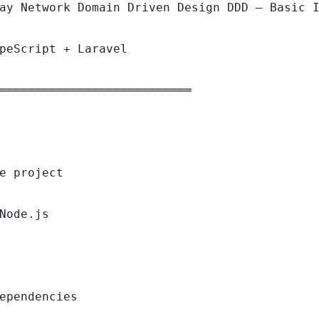
ay Network Domain Driven Design DDD — Basic I
peScript + Laravel

═══════════════════════════

e project

Node.js

ependencies
