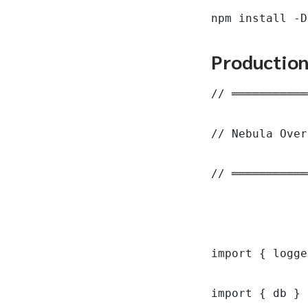
npm install -D
Productio
// ═══════════
// Nebula Over
// ═══════════
import { logge
import { db } 