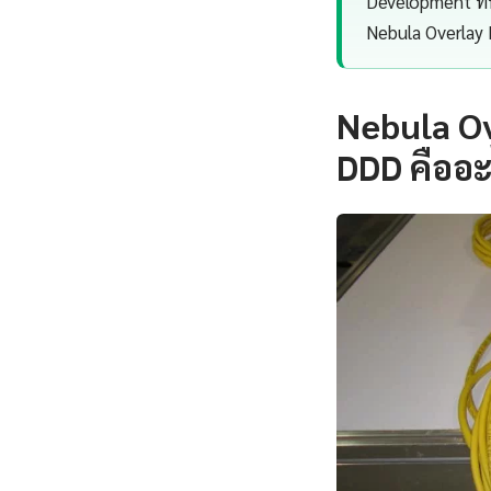
Development ที่
Nebula Overlay 
Nebula O
DDD คืออ