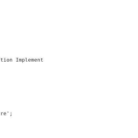
tion Implementation

re';
