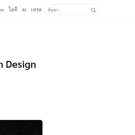
ex
ไอที
AI
เทรด
n Design