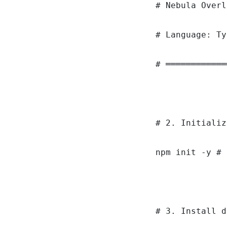
# Nebula Overl
# Language: Ty
# ════════════
# 2. Initializ
npm init -y # 
# 3. Install d