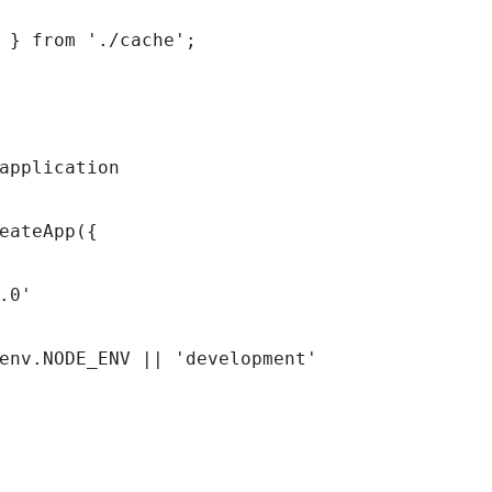
 } from './cache';

application

eateApp({

.0'

env.NODE_ENV || 'development'
