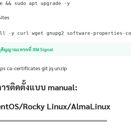
e && sudo apt upgrade -y
sites
ll -y curl wget gnupg2 software-properties-c
ูสัญญาณเทรดที่ XM Signal
s ca-certificates git jq unzip
การติดตั้งแบบ manual:
CentOS/Rocky Linux/AlmaLinux
═════════════════════════════