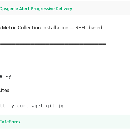
Opsgenie Alert Progressive Delivery
 Metric Collection Installation — RHEL-based
═════════════════════════════
e -y
sites
ll -y curl wget git jq
iCafeForex