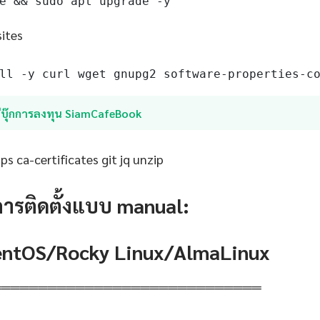
e && sudo apt upgrade -y
sites
ll -y curl wget gnupg2 software-properties-c
อีบุ๊กการลงทุน SiamCafeBook
s ca-certificates git jq unzip
การติดตั้งแบบ manual:
CentOS/Rocky Linux/AlmaLinux
═════════════════════════════