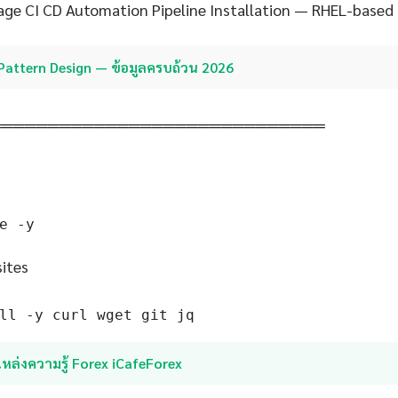
age CI CD Automation Pipeline Installation — RHEL-based
Pattern Design — ข้อมูลครบถ้วน 2026
═════════════════════════════
e -y
sites
ll -y curl wget git jq
หล่งความรู้ Forex iCafeForex