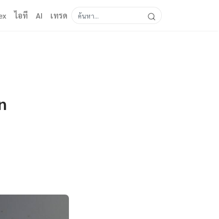
ex
ไอที
AI
เทรด
n