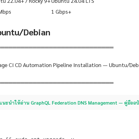
tu 22.04+ / Rocky 9+
Ubuntu 24.04 LTS
Mbps
1 Gbps+
Ubuntu/Debian
═════════════════════════════
age CI CD Automation Pipeline Installation — Ubuntu/Deb
═════════════════════════════
แนะนำให้อ่าน GraphQL Federation DNS Management — คู่มือฉบ