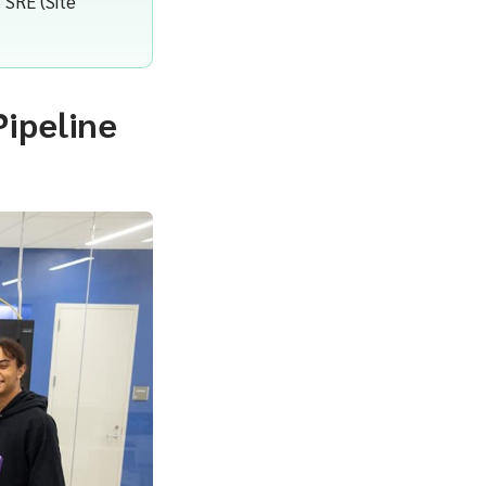
 SRE (Site
Pipeline