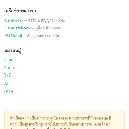
เครือข่ายของเรา
iCafeForex
— คอร์ส & สัญญาณ Forex
SiamCafeBook
— คู่มือ & อีบุ๊กเทรด
XM Signal
— สัญญาณเทรดรายวัน
หมวดหมู่
ล่าสุด
Forex
ไอที
AI
เทรด
คำเตือนความเสี่ยง: การลงทุนใน Forex และตราสารที่มี leverage มี
ความเสี่ยงสูงต่อเงินทุน อาจไม่เหมาะกับนักลงทุนทุกราย โปรดศึกษา