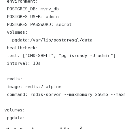
 environment:

 POSTGRES_DB: mvrv_db

 POSTGRES_USER: admin

 POSTGRES_PASSWORD: secret

 volumes:

 - pgdata:/var/lib/postgresql/data

 healthcheck:

 test: ["CMD-SHELL", "pg_isready -U admin"]

 interval: 10s

 redis:

 image: redis:7-alpine

 command: redis-server --maxmemory 256mb --maxme
volumes:

 pgdata: