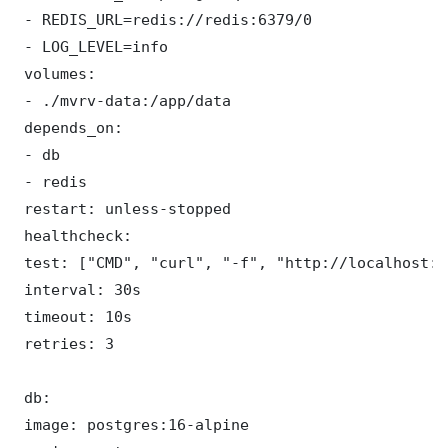
 - REDIS_URL=redis://redis:6379/0

 - LOG_LEVEL=info

 volumes:

 - ./mvrv-data:/app/data

 depends_on:

 - db

 - redis

 restart: unless-stopped

 healthcheck:

 test: ["CMD", "curl", "-f", "http://localhost:8
 interval: 30s

 timeout: 10s

 retries: 3

 db:

 image: postgres:16-alpine
