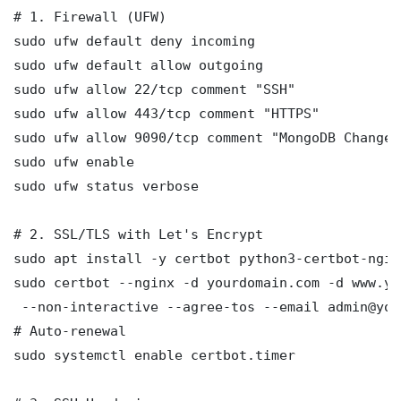
# 1. Firewall (UFW)

sudo ufw default deny incoming

sudo ufw default allow outgoing

sudo ufw allow 22/tcp comment "SSH"

sudo ufw allow 443/tcp comment "HTTPS"

sudo ufw allow 9090/tcp comment "MongoDB Change 
sudo ufw enable

sudo ufw status verbose

# 2. SSL/TLS with Let's Encrypt

sudo apt install -y certbot python3-certbot-nginx
sudo certbot --nginx -d yourdomain.com -d www.yo
 --non-interactive --agree-tos --email admin@you
# Auto-renewal

sudo systemctl enable certbot.timer
