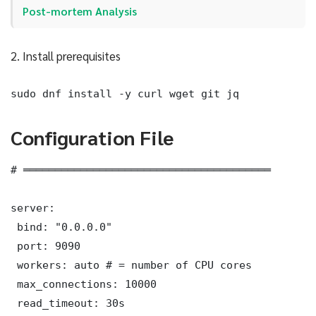
Post-mortem Analysis
2. Install prerequisites
sudo dnf install -y curl wget git jq
Configuration File
# ═══════════════════════════════════════

server:

 bind: "0.0.0.0"

 port: 9090

 workers: auto # = number of CPU cores

 max_connections: 10000

 read_timeout: 30s
