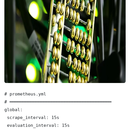
# prometheus.yml

# ═══════════════════════════════════════

global:

 scrape_interval: 15s

 evaluation_interval: 15s
