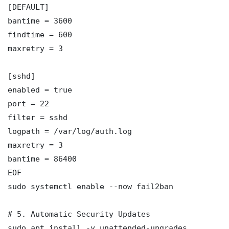
[DEFAULT]

bantime = 3600

findtime = 600

maxretry = 3

[sshd]

enabled = true

port = 22

filter = sshd

logpath = /var/log/auth.log

maxretry = 3

bantime = 86400

EOF

sudo systemctl enable --now fail2ban

# 5. Automatic Security Updates

sudo apt install -y unattended-upgrades
