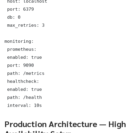
 host: localhost

 port: 6379

 db: 0

 max_retries: 3

monitoring:

 prometheus:

 enabled: true

 port: 9090

 path: /metrics

 healthcheck:

 enabled: true

 path: /health

 interval: 10s
Production Architecture — High