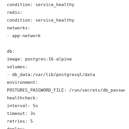
 condition: service_healthy

 redis:

 condition: service_healthy

 networks:

 - app-network

 db:

 image: postgres:16-alpine

 volumes:

 - db_data:/var/lib/postgresql/data

 environment:

 POSTGRES_PASSWORD_FILE: /run/secrets/db_password
 healthcheck:

 interval: 5s

 timeout: 3s

 retries: 5

 deploy:
