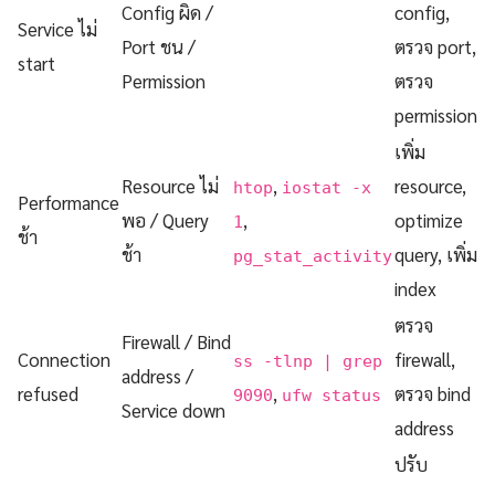
Config ผิด /
config,
Service ไม่
Port ชน /
ตรวจ port,
start
Permission
ตรวจ
permission
เพิ่ม
Resource ไม่
,
resource,
htop
iostat -x
Performance
พอ / Query
,
optimize
1
ช้า
ช้า
query, เพิ่ม
pg_stat_activity
index
ตรวจ
Firewall / Bind
Connection
firewall,
ss -tlnp | grep
address /
refused
,
ตรวจ bind
9090
ufw status
Service down
address
ปรับ