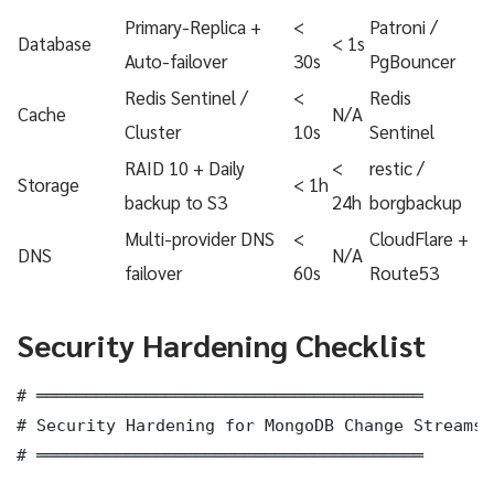
Primary-Replica +
<
Patroni /
Database
< 1s
Auto-failover
30s
PgBouncer
Redis Sentinel /
<
Redis
Cache
N/A
Cluster
10s
Sentinel
RAID 10 + Daily
<
restic /
Storage
< 1h
backup to S3
24h
borgbackup
Multi-provider DNS
<
CloudFlare +
DNS
N/A
failover
60s
Route53
Security Hardening Checklist
# ═══════════════════════════════════════

# Security Hardening for MongoDB Change Streams 
# ═══════════════════════════════════════
