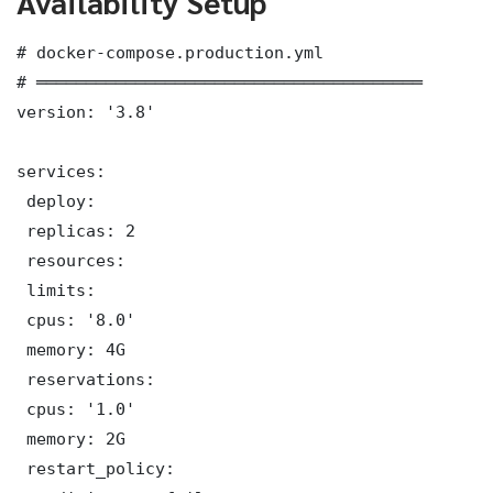
Availability Setup
# docker-compose.production.yml

# ═══════════════════════════════════════

version: '3.8'

services:

 deploy:

 replicas: 2

 resources:

 limits:

 cpus: '8.0'

 memory: 4G

 reservations:

 cpus: '1.0'

 memory: 2G

 restart_policy:
