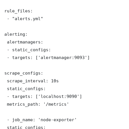
rule_files:

 - "alerts.yml"

alerting:

 alertmanagers:

 - static_configs:

 - targets: ['alertmanager:9093']

scrape_configs:

 scrape_interval: 10s

 static_configs:

 - targets: ['localhost:9090']

 metrics_path: '/metrics'

 - job_name: 'node-exporter'

 static_configs:
