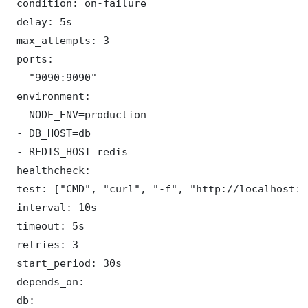
 condition: on-failure

 delay: 5s

 max_attempts: 3

 ports:

 - "9090:9090"

 environment:

 - NODE_ENV=production

 - DB_HOST=db

 - REDIS_HOST=redis

 healthcheck:

 test: ["CMD", "curl", "-f", "http://localhost:9
 interval: 10s

 timeout: 5s

 retries: 3

 start_period: 30s

 depends_on:

 db:
