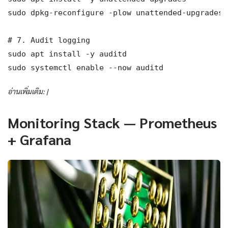
sudo dpkg-reconfigure -plow unattended-upgrades

# 7. Audit logging

sudo apt install -y auditd

sudo systemctl enable --now auditd
อ่านเพิ่มเติม: |
Monitoring Stack — Prometheus
+ Grafana