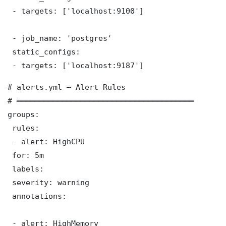
 - targets: ['localhost:9100']

 - job_name: 'postgres'

 static_configs:

 - targets: ['localhost:9187']
# alerts.yml — Alert Rules

# ═══════════════════════════════════════

groups:

 rules:

 - alert: HighCPU

 for: 5m

 labels:

 severity: warning

 annotations:

 - alert: HighMemory
