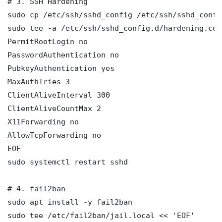
# 3. SSH Hardening

sudo cp /etc/ssh/sshd_config /etc/ssh/sshd_config
sudo tee -a /etc/ssh/sshd_config.d/hardening.con
PermitRootLogin no

PasswordAuthentication no

PubkeyAuthentication yes

MaxAuthTries 3

ClientAliveInterval 300

ClientAliveCountMax 2

X11Forwarding no

AllowTcpForwarding no

EOF

sudo systemctl restart sshd

# 4. fail2ban

sudo apt install -y fail2ban

sudo tee /etc/fail2ban/jail.local << 'EOF'
