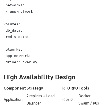
 networks:

 - app-network

volumes:

 db_data:

 redis_data:

networks:

 app-network:

 driver: overlay
High Availability Design
Component
Strategy
RTO
RPO
Tools
2 replicas + Load
Docker
Application
< 5s
0
Balancer
Swarm / K8s