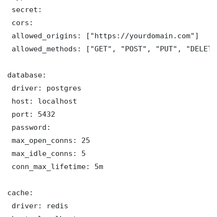
 secret: 

 cors:

 allowed_origins: ["https://yourdomain.com"]

 allowed_methods: ["GET", "POST", "PUT", "DELETE"
database:

 driver: postgres

 host: localhost

 port: 5432

 password: 

 max_open_conns: 25

 max_idle_conns: 5

 conn_max_lifetime: 5m

cache:

 driver: redis
