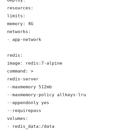
 resources:

 limits:

 memory: 4G

 networks:

 - app-network

 redis:

 image: redis:7-alpine

 command: >

 redis-server

 --maxmemory 512mb

 --maxmemory-policy allkeys-lru

 --appendonly yes

 --requirepass 

 volumes:

 - redis_data:/data
