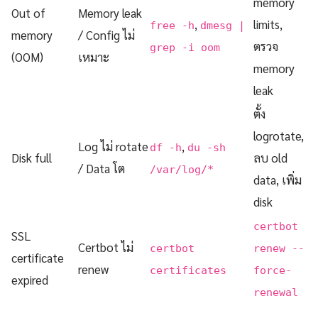
memory
Out of
Memory leak
,
limits,
free -h
dmesg |
memory
/ Config ไม่
ตรวจ
grep -i oom
(OOM)
เหมาะ
memory
leak
ตั้ง
logrotate,
Log ไม่ rotate
,
df -h
du -sh
Disk full
ลบ old
/ Data โต
/var/log/*
data, เพิ่ม
disk
certbot
SSL
Certbot ไม่
certbot
renew --
certificate
renew
certificates
force-
expired
renewal