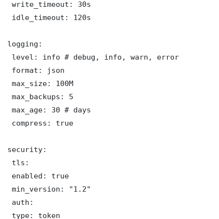
 write_timeout: 30s

 idle_timeout: 120s

logging:

 level: info # debug, info, warn, error

 format: json

 max_size: 100M

 max_backups: 5

 max_age: 30 # days

 compress: true

security:

 tls:

 enabled: true

 min_version: "1.2"

 auth:

 type: token
