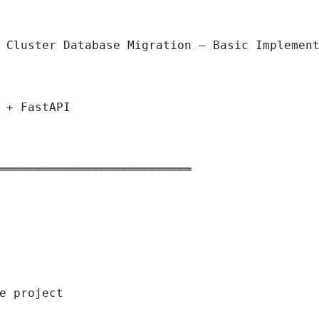
 Cluster Database Migration — Basic Implement
 + FastAPI

═══════════════════════════

e project
