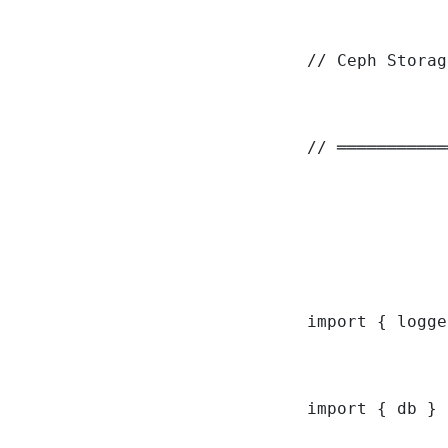
// Ceph Storag
// ═══════════
import { logge
import { db } 