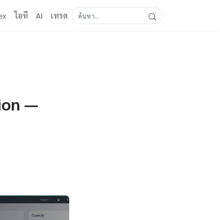
ex
ไอที
AI
เทรด
ion —