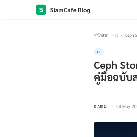
SiamCafe Blog
S
หน้าแรก
›
it
›
Ceph S
IT
Ceph Sto
คู่มือฉบั
อ.บอม
28 May 20