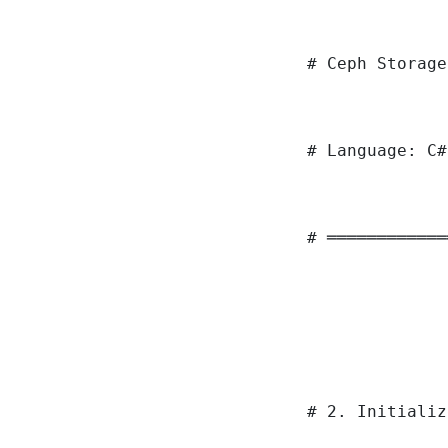
# Ceph Storage
# Language: C#
# ════════════
# 2. Initializ