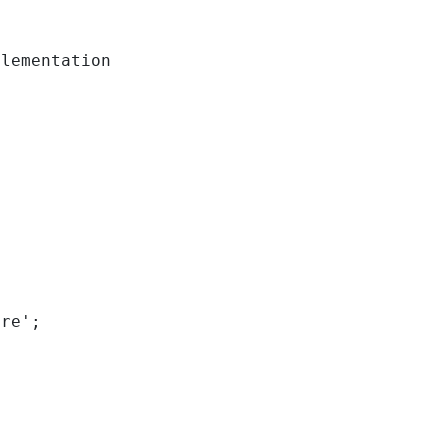
lementation

re';
