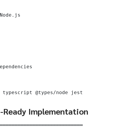
Node.js

ependencies

 typescript @types/node jest
n-Ready Implementation
════════════════════════════
