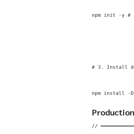
npm init -y # 
# 3. Install d
npm install -D
Productio
// ═══════════