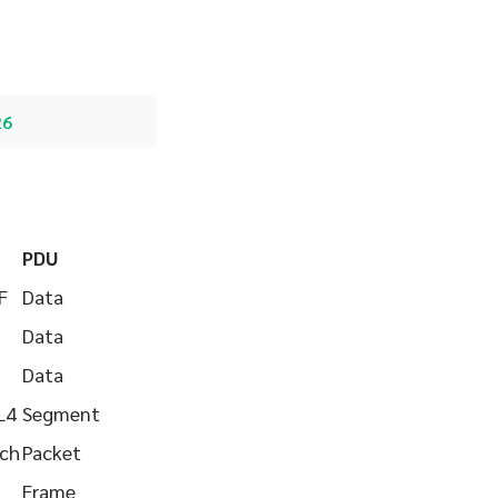
26
PDU
F
Data
Data
Data
L4
Segment
tch
Packet
Frame