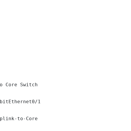
o Core Switch

bitEthernet0/1

plink-to-Core
