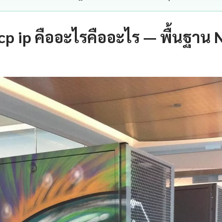
p ip คืออะไรคืออะไร — พื้นฐาน N