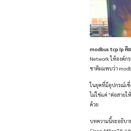
modbus tcp ip คื
Network ให้องค์กร
ชาติผมพบว่า modbu
ในยุคที่มีอุปกรณ์เ
ไม่ใช่แค่ "ต่อสายให
ด้วย
บทความนี้จะอธิบาย
Cisco, MikroTik แล