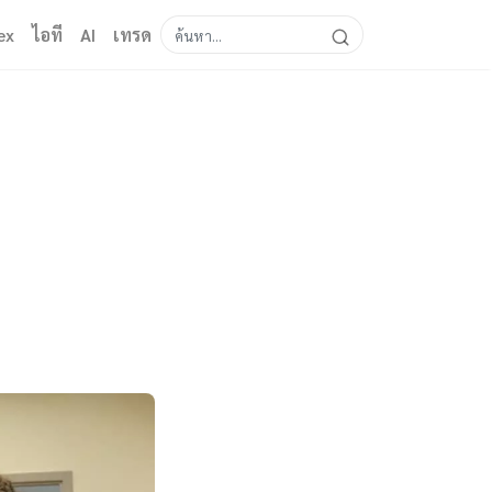
ex
ไอที
AI
เทรด