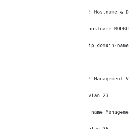
! Hostname & D
hostname MODBUS
ip domain-name
! Management V
vlan 23

 name Manageme
vlan 36
