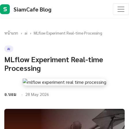
SiamCafe Blog
S
หน้าแรก
›
ai
›
MLflow Experiment Real-time Processing
AI
MLflow Experiment Real-time
Processing
อ.บอม
28 May 2026