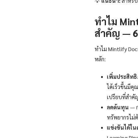
💡
แนะนำ:
สำหรับ
ทำไม Mint
สำคัญ — 6 
ทำไม Mintlify Docs
หลัก:
เพิ่มประสิท
ได้เร็วขึ้นมี
เปรียบที่สำคั
ลดต้นทุน
— ก
ทรัพยากรไม่ต
แข่งขันได้ใ
Learning Pipe