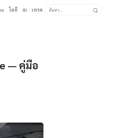
ex
ไอที
AI
เทรด
 — คู่มือ