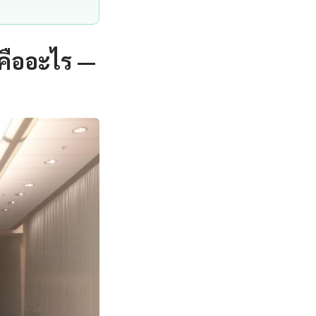
 คืออะไร —