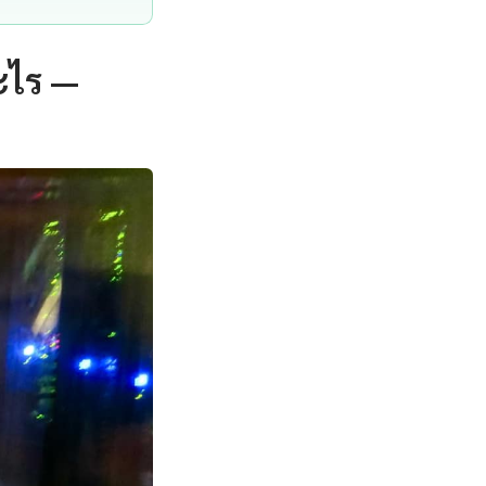
ะไร —