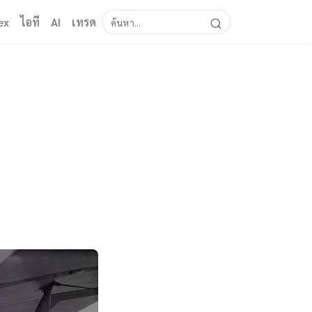
ex
ไอที
AI
เทรด