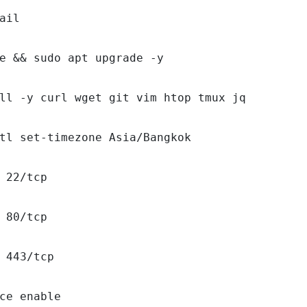
ail

e && sudo apt upgrade -y

ll -y curl wget git vim htop tmux jq

tl set-timezone Asia/Bangkok

 22/tcp

 80/tcp

 443/tcp

ce enable