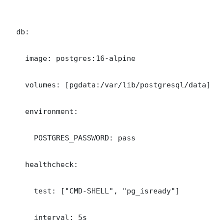
  db:

    image: postgres:16-alpine

    volumes: [pgdata:/var/lib/postgresql/data]

    environment:

      POSTGRES_PASSWORD: pass

    healthcheck:

      test: ["CMD-SHELL", "pg_isready"]

      interval: 5s
