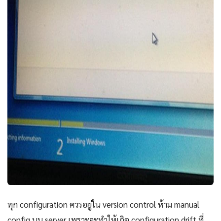
ทุก configuration ควรอยู่ใน version control ห้าม manual
config บน server เพราะจะทำให้เกิด configuration drift ที่