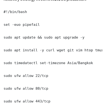
#!/bin/bash

set -euo pipefail

sudo apt update && sudo apt upgrade -y

sudo apt install -y curl wget git vim htop tmux j
sudo timedatectl set-timezone Asia/Bangkok

sudo ufw allow 22/tcp

sudo ufw allow 80/tcp

sudo ufw allow 443/tcp
