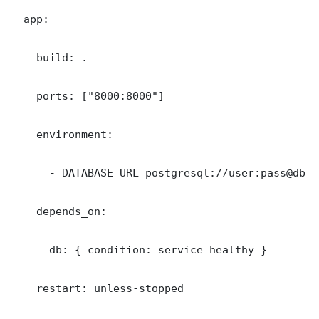
  app:

    build: .

    ports: ["8000:8000"]

    environment:

      - DATABASE_URL=postgresql://user:pass@db:5
    depends_on:

      db: { condition: service_healthy }

    restart: unless-stopped
