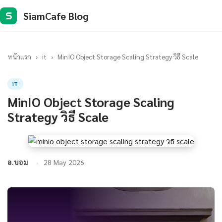
SiamCafe Blog
S
หน้าแรก
›
it
›
MinIO Object Storage Scaling Strategy วิธี Scale
IT
MinIO Object Storage Scaling
Strategy วิธี Scale
อ.บอม
28 May 2026