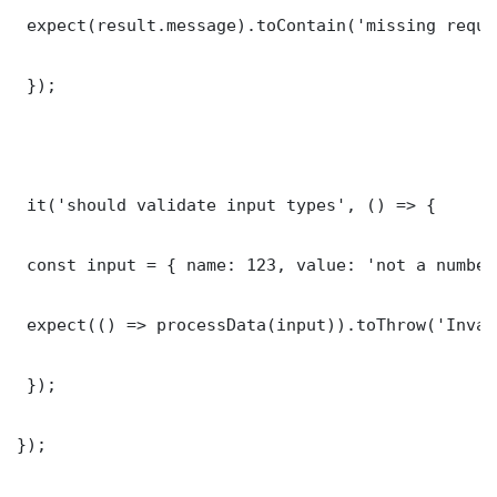
 expect(result.message).toContain('missing requi
 });

 it('should validate input types', () => {

 const input = { name: 123, value: 'not a number'
 expect(() => processData(input)).toThrow('Inval
 });

});
