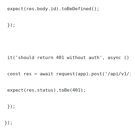
 expect(res.body.id).toBeDefined();

 });

 it('should return 401 without auth', async () =>
 const res = await request(app).post('/api/v1/it
 expect(res.status).toBe(401);

 });

});