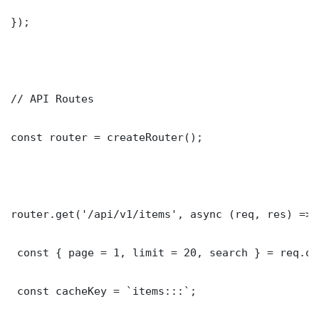
});

// API Routes

const router = createRouter();

router.get('/api/v1/items', async (req, res) => {
 const { page = 1, limit = 20, search } = req.que
 const cacheKey = `items:::`;
