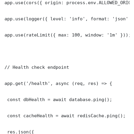
app.use(cors({ origin: process.env.ALLOWED_ORIGI
app.use(logger({ level: 'info', format: 'json' })
app.use(rateLimit({ max: 100, window: '1m' }));

// Health check endpoint

app.get('/health', async (req, res) => {

 const dbHealth = await database.ping();

 const cacheHealth = await redisCache.ping();

 res.json({
