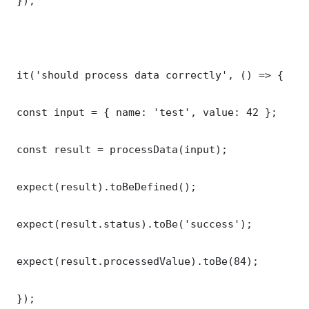
 });

 it('should process data correctly', () => {

 const input = { name: 'test', value: 42 };

 const result = processData(input);

 expect(result).toBeDefined();

 expect(result.status).toBe('success');

 expect(result.processedValue).toBe(84);

 });
