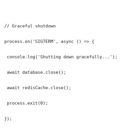
// Graceful shutdown

process.on('SIGTERM', async () => {

 console.log('Shutting down gracefully...');

 await database.close();

 await redisCache.close();

 process.exit(0);

});
