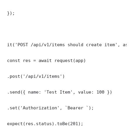
 });

 it('POST /api/v1/items should create item', asy
 const res = await request(app)

 .post('/api/v1/items')

 .send({ name: 'Test Item', value: 100 })

 .set('Authorization', `Bearer `);

 expect(res.status).toBe(201);
