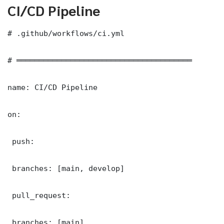
CI/CD Pipeline
# .github/workflows/ci.yml

# ═══════════════════════════════════════

name: CI/CD Pipeline

on:

 push:

 branches: [main, develop]

 pull_request:

 branches: [main]
