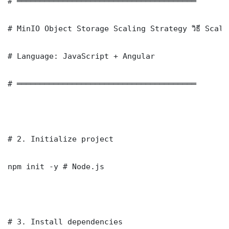
# ═══════════════════════════════════════

# MinIO Object Storage Scaling Strategy วิธี Scale
# Language: JavaScript + Angular

# ═══════════════════════════════════════

# 2. Initialize project

npm init -y # Node.js

# 3. Install dependencies
