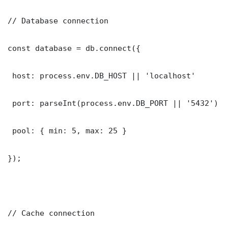
// Database connection

const database = db.connect({

 host: process.env.DB_HOST || 'localhost'

 port: parseInt(process.env.DB_PORT || '5432')

 pool: { min: 5, max: 25 }

});

// Cache connection
