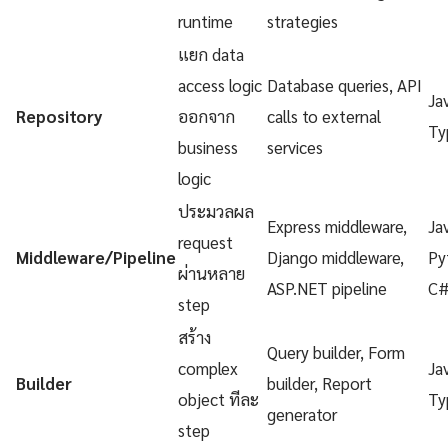
runtime
strategies
แยก data
access logic
Database queries, API
Ja
Repository
ออกจาก
calls to external
Ty
business
services
logic
ประมวลผล
Express middleware,
Ja
request
Middleware/Pipeline
Django middleware,
Py
ผ่านหลาย
ASP.NET pipeline
C
step
สร้าง
Query builder, Form
complex
Ja
Builder
builder, Report
object ทีละ
Ty
generator
step