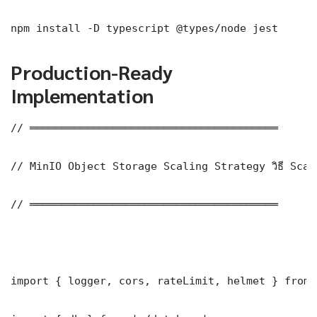
npm install -D typescript @types/node jest
Production-Ready
Implementation
// ═══════════════════════════════════════

// MinIO Object Storage Scaling Strategy วิธี Scal
// ═══════════════════════════════════════

import { logger, cors, rateLimit, helmet } from 