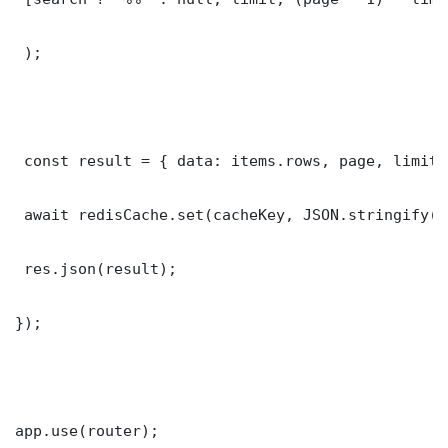
 );

 const result = { data: items.rows, page, limit,
 await redisCache.set(cacheKey, JSON.stringify(r
 res.json(result);

});

app.use(router);
