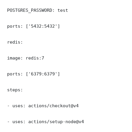
 POSTGRES_PASSWORD: test

 ports: ['5432:5432']

 redis:

 image: redis:7

 ports: ['6379:6379']

 steps:

 - uses: actions/checkout@v4

 - uses: actions/setup-node@v4
