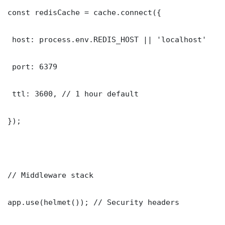
const redisCache = cache.connect({

 host: process.env.REDIS_HOST || 'localhost'

 port: 6379

 ttl: 3600, // 1 hour default

});

// Middleware stack

app.use(helmet()); // Security headers
