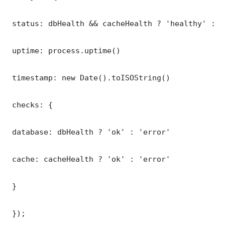
 status: dbHealth && cacheHealth ? 'healthy' : '
 uptime: process.uptime()

 timestamp: new Date().toISOString()

 checks: {

 database: dbHealth ? 'ok' : 'error'

 cache: cacheHealth ? 'ok' : 'error'

 }

 });
