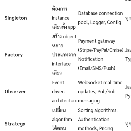
ต้องการ
Database connection
Singleton
instance
ทุ
pool, Logger, Config
เดียวทั้ง app
สร้าง object
Payment gateway
หลาย
(Stripe/PayPal/Omise),
Ja
Factory
ประเภทจาก
Notification
Ty
interface
(Email/SMS/Push)
เดียว
Event-
WebSocket real-time
Ja
Observer
driven
updates, Pub/Sub
Py
architecture
messaging
เปลี่ยน
Sorting algorithms,
algorithm
Authentication
Strategy
ทุ
ได้ตอน
methods, Pricing