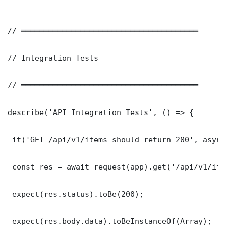
// ═══════════════════════════════════════

// Integration Tests

// ═══════════════════════════════════════

describe('API Integration Tests', () => {

 it('GET /api/v1/items should return 200', async
 const res = await request(app).get('/api/v1/item
 expect(res.status).toBe(200);

 expect(res.body.data).toBeInstanceOf(Array);
