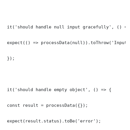
 it('should handle null input gracefully', () => 
 expect(() => processData(null)).toThrow('Input 
 });

 it('should handle empty object', () => {

 const result = processData({});

 expect(result.status).toBe('error');
