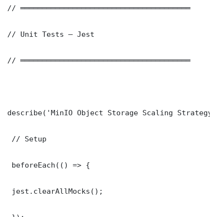
// ═══════════════════════════════════════

// Unit Tests — Jest

// ═══════════════════════════════════════

describe('MinIO Object Storage Scaling Strategy ว
 // Setup

 beforeEach(() => {

 jest.clearAllMocks();
