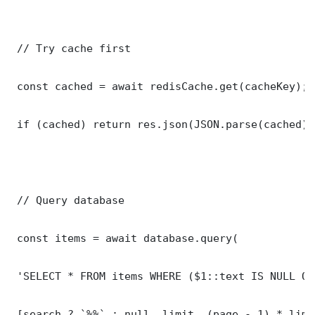
 // Try cache first

 const cached = await redisCache.get(cacheKey);

 if (cached) return res.json(JSON.parse(cached));
 // Query database

 const items = await database.query(

 'SELECT * FROM items WHERE ($1::text IS NULL OR
 [search ? `%%` : null, limit, (page - 1) * limit