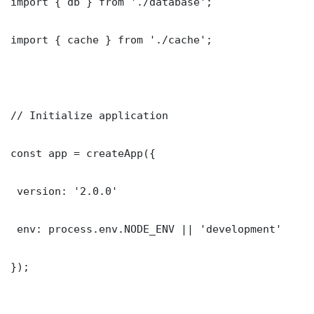
import { db } from './database';

import { cache } from './cache';

// Initialize application

const app = createApp({

 version: '2.0.0'

 env: process.env.NODE_ENV || 'development'

});
