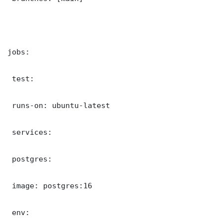
jobs:

 test:

 runs-on: ubuntu-latest

 services:

 postgres:

 image: postgres:16

 env:
