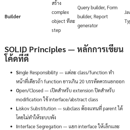
สร้าง
Query builder, Form
complex
Ja
Builder
builder, Report
object ทีละ
Ty
generator
step
SOLID Principles — หลักการเขียน
โค้ดที่ดี
S
ingle Responsibility — แต่ละ class/function ทำ
หน้าที่เดียวถ้า function ยาวเกิน 20 บรรทัดควรแยกออก
O
pen/Closed — เปิดสำหรับ extension ปิดสำหรับ
modification ใช้ interface/abstract class
L
iskov Substitution — subclass ต้องแทนที่ parent ได้
โดยไม่ทำให้ระบบพัง
I
nterface Segregation — แยก interface ให้เล็กและ