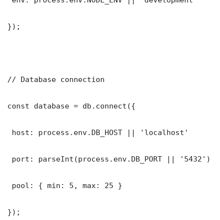
});

// Database connection

const database = db.connect({

 host: process.env.DB_HOST || 'localhost'

 port: parseInt(process.env.DB_PORT || '5432')

 pool: { min: 5, max: 25 }

});
