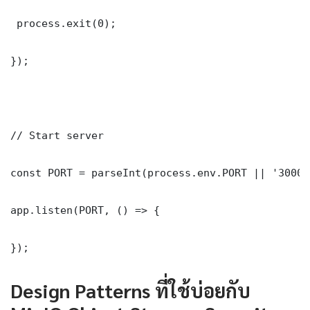
 process.exit(0);

});

// Start server

const PORT = parseInt(process.env.PORT || '3000')
app.listen(PORT, () => {

});
Design Patterns ที่ใช้บ่อยกับ