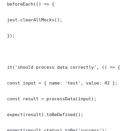
 beforeEach(() => {

 jest.clearAllMocks();

 });

 it('should process data correctly', () => {

 const input = { name: 'test', value: 42 };

 const result = processData(input);

 expect(result).toBeDefined();

 expect(result.status).toBe('success');
