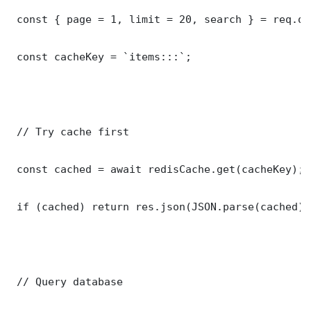
 const { page = 1, limit = 20, search } = req.que
 const cacheKey = `items:::`;

 // Try cache first

 const cached = await redisCache.get(cacheKey);

 if (cached) return res.json(JSON.parse(cached));
 // Query database
