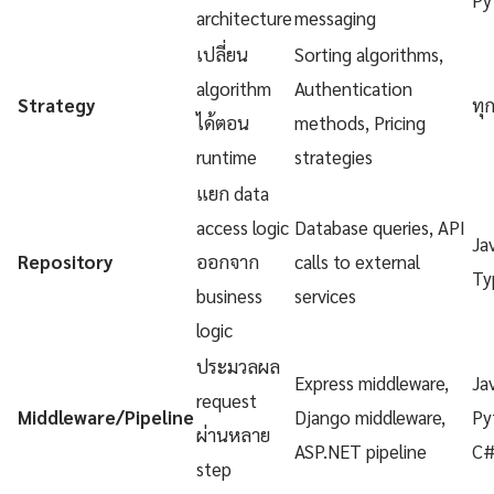
architecture
messaging
เปลี่ยน
Sorting algorithms,
algorithm
Authentication
Strategy
ทุ
ได้ตอน
methods, Pricing
runtime
strategies
แยก data
access logic
Database queries, API
Ja
Repository
ออกจาก
calls to external
Ty
business
services
logic
ประมวลผล
Express middleware,
Ja
request
Middleware/Pipeline
Django middleware,
Py
ผ่านหลาย
ASP.NET pipeline
C
step