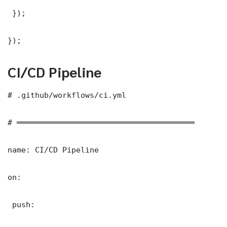
 });

});
CI/CD Pipeline
# .github/workflows/ci.yml

# ═══════════════════════════════════════

name: CI/CD Pipeline

on:

 push:
