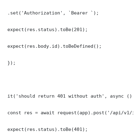
 .set('Authorization', `Bearer `);

 expect(res.status).toBe(201);

 expect(res.body.id).toBeDefined();

 });

 it('should return 401 without auth', async () =>
 const res = await request(app).post('/api/v1/it
 expect(res.status).toBe(401);
