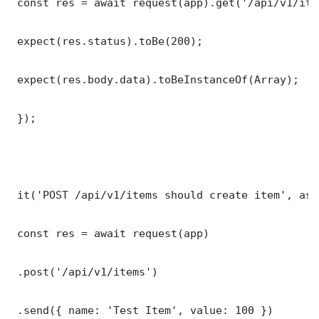
 const res = await request(app).get('/api/v1/item
 expect(res.status).toBe(200);

 expect(res.body.data).toBeInstanceOf(Array);

 });

 it('POST /api/v1/items should create item', asy
 const res = await request(app)

 .post('/api/v1/items')

 .send({ name: 'Test Item', value: 100 })
