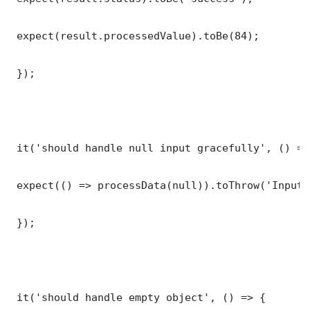
 expect(result.processedValue).toBe(84);

 });

 it('should handle null input gracefully', () => 
 expect(() => processData(null)).toThrow('Input 
 });

 it('should handle empty object', () => {
