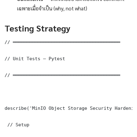
เฉพาะเมื่อจำเป็น (why, not what)
Testing Strategy
// ═══════════════════════════════════════

// Unit Tests — Pytest

// ═══════════════════════════════════════

describe('MinIO Object Storage Security Hardening
 // Setup
