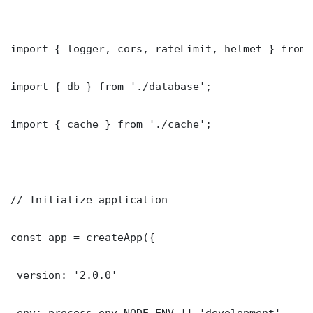
import { logger, cors, rateLimit, helmet } from 
import { db } from './database';

import { cache } from './cache';

// Initialize application

const app = createApp({

 version: '2.0.0'

 env: process.env.NODE_ENV || 'development'
