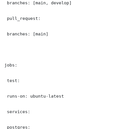
 branches: [main, develop]

 pull_request:

 branches: [main]

jobs:

 test:

 runs-on: ubuntu-latest

 services:

 postgres:
