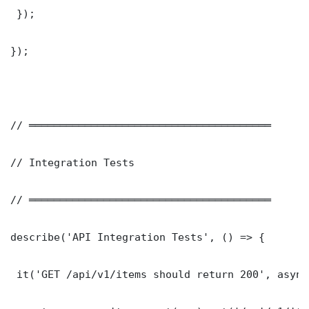
 });

});

// ═══════════════════════════════════════

// Integration Tests

// ═══════════════════════════════════════

describe('API Integration Tests', () => {

 it('GET /api/v1/items should return 200', async