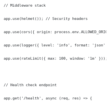
// Middleware stack

app.use(helmet()); // Security headers

app.use(cors({ origin: process.env.ALLOWED_ORIGI
app.use(logger({ level: 'info', format: 'json' })
app.use(rateLimit({ max: 100, window: '1m' }));

// Health check endpoint

app.get('/health', async (req, res) => {
