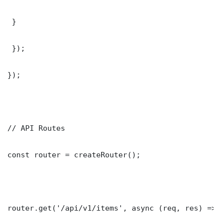
 }

 });

});

// API Routes

const router = createRouter();

router.get('/api/v1/items', async (req, res) => {