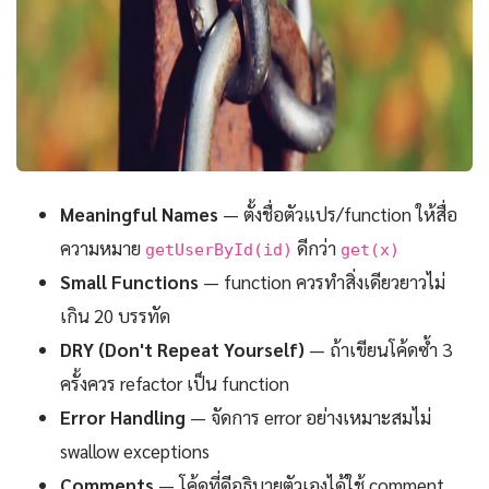
Meaningful Names
— ตั้งชื่อตัวแปร/function ให้สื่อ
ความหมาย
ดีกว่า
getUserById(id)
get(x)
Small Functions
— function ควรทำสิ่งเดียวยาวไม่
เกิน 20 บรรทัด
DRY (Don't Repeat Yourself)
— ถ้าเขียนโค้ดซ้ำ 3
ครั้งควร refactor เป็น function
Error Handling
— จัดการ error อย่างเหมาะสมไม่
swallow exceptions
Comments
— โค้ดที่ดีอธิบายตัวเองได้ใช้ comment