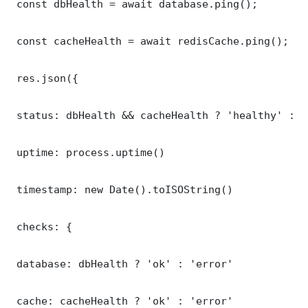
 const dbHealth = await database.ping();

 const cacheHealth = await redisCache.ping();

 res.json({

 status: dbHealth && cacheHealth ? 'healthy' : '
 uptime: process.uptime()

 timestamp: new Date().toISOString()

 checks: {

 database: dbHealth ? 'ok' : 'error'

 cache: cacheHealth ? 'ok' : 'error'
