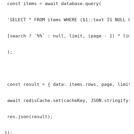
 const items = await database.query(

 'SELECT * FROM items WHERE ($1::text IS NULL OR
 [search ? `%%` : null, limit, (page - 1) * limit
 );

 const result = { data: items.rows, page, limit,
 await redisCache.set(cacheKey, JSON.stringify(r
 res.json(result);

});
