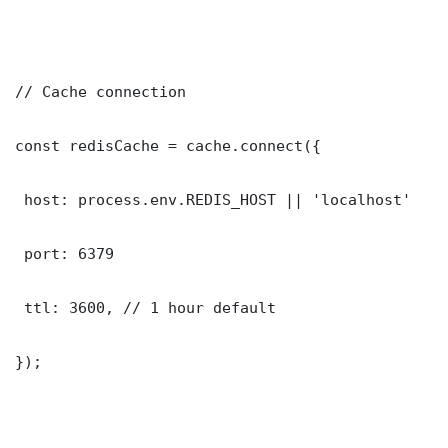
// Cache connection

const redisCache = cache.connect({

 host: process.env.REDIS_HOST || 'localhost'

 port: 6379

 ttl: 3600, // 1 hour default

});
