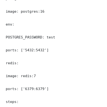
 image: postgres:16

 env:

 POSTGRES_PASSWORD: test

 ports: ['5432:5432']

 redis:

 image: redis:7

 ports: ['6379:6379']

 steps:
