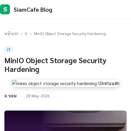
SiamCafe Blog
S
หน้าแรก
›
it
›
MinIO Object Storage Security Hardening
IT
MinIO Object Storage Security
Hardening
อ.บอม
28 May 2026