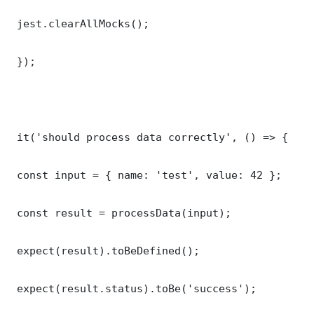
 jest.clearAllMocks();

 });

 it('should process data correctly', () => {

 const input = { name: 'test', value: 42 };

 const result = processData(input);

 expect(result).toBeDefined();

 expect(result.status).toBe('success');
