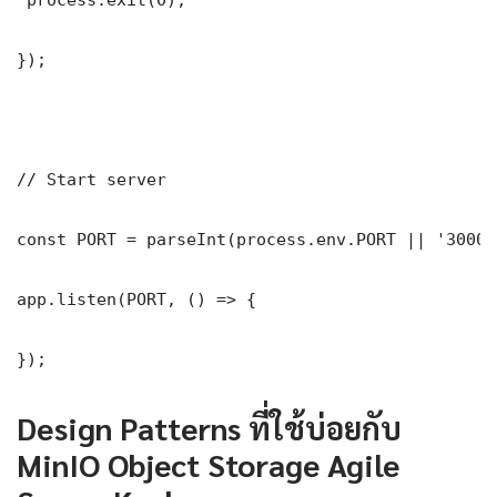
});

// Start server

const PORT = parseInt(process.env.PORT || '3000')
app.listen(PORT, () => {

});
Design Patterns ที่ใช้บ่อยกับ
MinIO Object Storage Agile