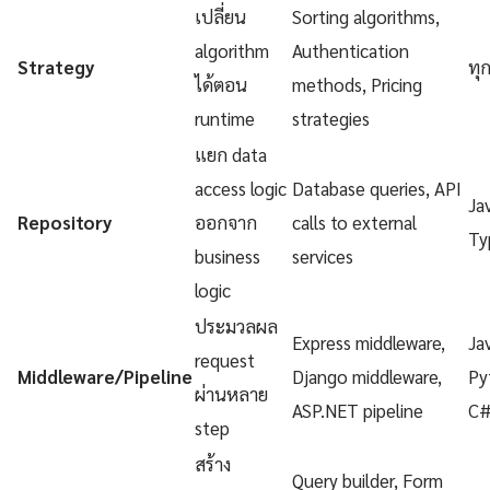
เปลี่ยน
Sorting algorithms,
algorithm
Authentication
Strategy
ทุ
ได้ตอน
methods, Pricing
runtime
strategies
แยก data
access logic
Database queries, API
Ja
Repository
ออกจาก
calls to external
Ty
business
services
logic
ประมวลผล
Express middleware,
Ja
request
Middleware/Pipeline
Django middleware,
Py
ผ่านหลาย
ASP.NET pipeline
C
step
สร้าง
Query builder, Form