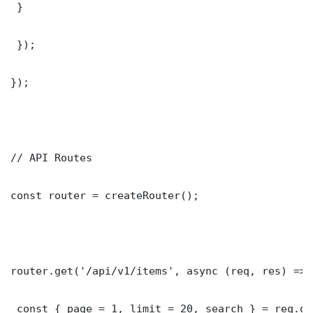
 }

 });

});

// API Routes

const router = createRouter();

router.get('/api/v1/items', async (req, res) => {
 const { page = 1, limit = 20, search } = req.que