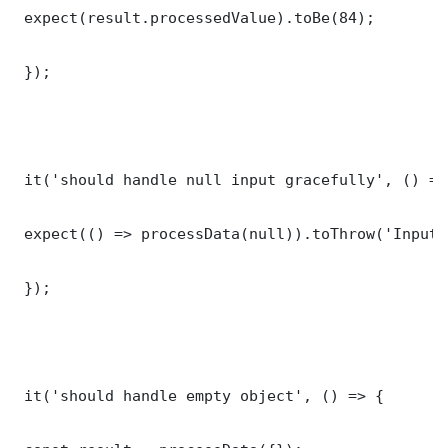
 expect(result.processedValue).toBe(84);

 });

 it('should handle null input gracefully', () => 
 expect(() => processData(null)).toThrow('Input 
 });

 it('should handle empty object', () => {
