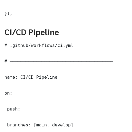
});
CI/CD Pipeline
# .github/workflows/ci.yml

# ═══════════════════════════════════════

name: CI/CD Pipeline

on:

 push:

 branches: [main, develop]
