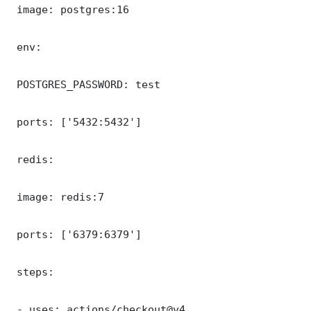
 image: postgres:16

 env:

 POSTGRES_PASSWORD: test

 ports: ['5432:5432']

 redis:

 image: redis:7

 ports: ['6379:6379']

 steps:

 - uses: actions/checkout@v4
