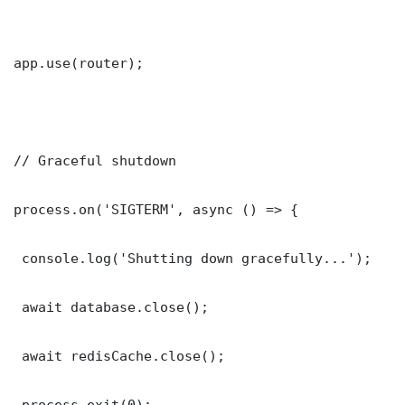
app.use(router);

// Graceful shutdown

process.on('SIGTERM', async () => {

 console.log('Shutting down gracefully...');

 await database.close();

 await redisCache.close();

 process.exit(0);
