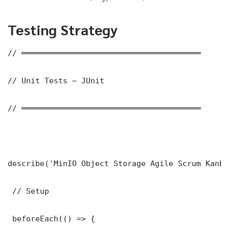
Testing Strategy
// ═══════════════════════════════════════

// Unit Tests — JUnit

// ═══════════════════════════════════════

describe('MinIO Object Storage Agile Scrum Kanba
 // Setup

 beforeEach(() => {
