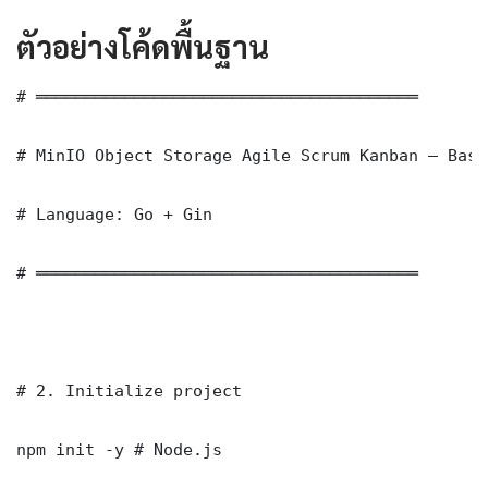
ตัวอย่างโค้ดพื้นฐาน
# ═══════════════════════════════════════

# MinIO Object Storage Agile Scrum Kanban — Basi
# Language: Go + Gin

# ═══════════════════════════════════════

# 2. Initialize project

npm init -y # Node.js
