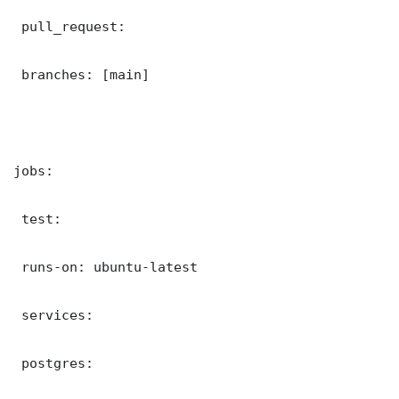
 pull_request:

 branches: [main]

jobs:

 test:

 runs-on: ubuntu-latest

 services:

 postgres:
