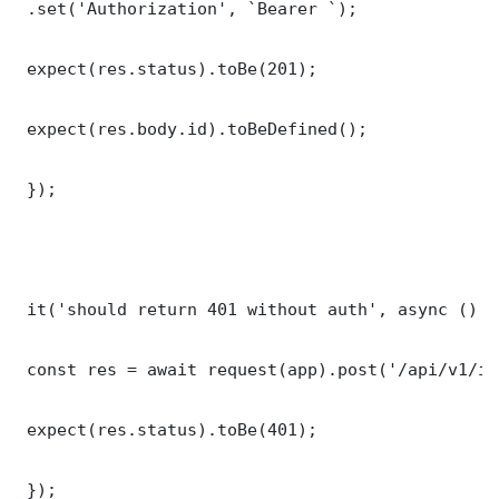
 .set('Authorization', `Bearer `);

 expect(res.status).toBe(201);

 expect(res.body.id).toBeDefined();

 });

 it('should return 401 without auth', async () =>
 const res = await request(app).post('/api/v1/it
 expect(res.status).toBe(401);

 });
