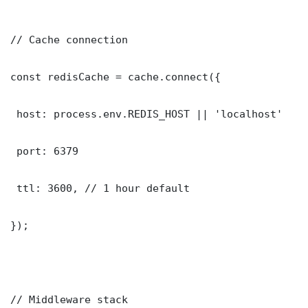
// Cache connection

const redisCache = cache.connect({

 host: process.env.REDIS_HOST || 'localhost'

 port: 6379

 ttl: 3600, // 1 hour default

});

// Middleware stack
