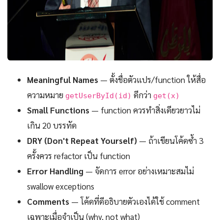
Meaningful Names
— ตั้งชื่อตัวแปร/function ให้สื่อ
ความหมาย
ดีกว่า
getUserById(id)
get(x)
Small Functions
— function ควรทำสิ่งเดียวยาวไม่
เกิน 20 บรรทัด
DRY (Don't Repeat Yourself)
— ถ้าเขียนโค้ดซ้ำ 3
ครั้งควร refactor เป็น function
Error Handling
— จัดการ error อย่างเหมาะสมไม่
swallow exceptions
Comments
— โค้ดที่ดีอธิบายตัวเองได้ใช้ comment
เฉพาะเมื่อจำเป็น (why, not what)