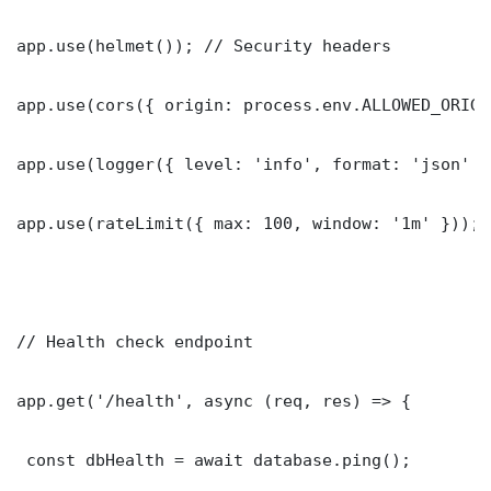
app.use(helmet()); // Security headers

app.use(cors({ origin: process.env.ALLOWED_ORIGI
app.use(logger({ level: 'info', format: 'json' })
app.use(rateLimit({ max: 100, window: '1m' }));

// Health check endpoint

app.get('/health', async (req, res) => {

 const dbHealth = await database.ping();
