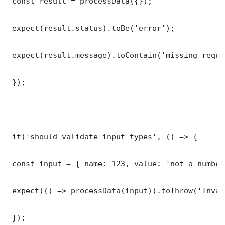
 const result = processData({});

 expect(result.status).toBe('error');

 expect(result.message).toContain('missing requi
 });

 it('should validate input types', () => {

 const input = { name: 123, value: 'not a number'
 expect(() => processData(input)).toThrow('Inval
 });
