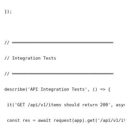
});

// ═══════════════════════════════════════

// Integration Tests

// ═══════════════════════════════════════

describe('API Integration Tests', () => {

 it('GET /api/v1/items should return 200', async
 const res = await request(app).get('/api/v1/item