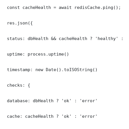
 const cacheHealth = await redisCache.ping();

 res.json({

 status: dbHealth && cacheHealth ? 'healthy' : '
 uptime: process.uptime()

 timestamp: new Date().toISOString()

 checks: {

 database: dbHealth ? 'ok' : 'error'

 cache: cacheHealth ? 'ok' : 'error'
