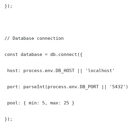
});

// Database connection

const database = db.connect({

 host: process.env.DB_HOST || 'localhost'

 port: parseInt(process.env.DB_PORT || '5432')

 pool: { min: 5, max: 25 }

});
