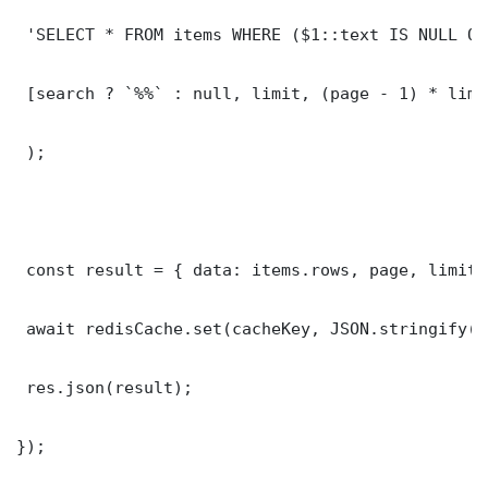
 'SELECT * FROM items WHERE ($1::text IS NULL OR
 [search ? `%%` : null, limit, (page - 1) * limit
 );

 const result = { data: items.rows, page, limit,
 await redisCache.set(cacheKey, JSON.stringify(r
 res.json(result);

});
