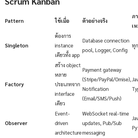
Scrum Kanban
ภา
Pattern
ใช้เมื่อ
ตัวอย่างจริง
เห
ต้องการ
Database connection
Singleton
instance
ทุ
pool, Logger, Config
เดียวทั้ง app
สร้าง object
Payment gateway
หลาย
(Stripe/PayPal/Omise),
Ja
Factory
ประเภทจาก
Notification
Ty
interface
(Email/SMS/Push)
เดียว
Event-
WebSocket real-time
Ja
Observer
driven
updates, Pub/Sub
Py
architecture
messaging