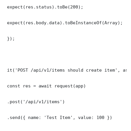
 expect(res.status).toBe(200);

 expect(res.body.data).toBeInstanceOf(Array);

 });

 it('POST /api/v1/items should create item', asy
 const res = await request(app)

 .post('/api/v1/items')

 .send({ name: 'Test Item', value: 100 })
