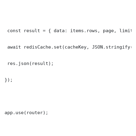
 const result = { data: items.rows, page, limit,
 await redisCache.set(cacheKey, JSON.stringify(r
 res.json(result);

});

app.use(router);
