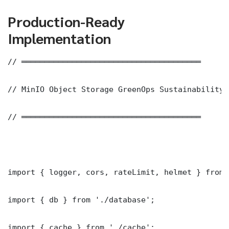
Production-Ready
Implementation
// ═══════════════════════════════════════

// MinIO Object Storage GreenOps Sustainability 
// ═══════════════════════════════════════

import { logger, cors, rateLimit, helmet } from 
import { db } from './database';

import { cache } from './cache';
