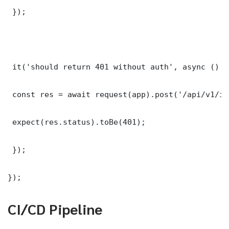
 });

 it('should return 401 without auth', async () =>
 const res = await request(app).post('/api/v1/it
 expect(res.status).toBe(401);

 });

});
CI/CD Pipeline