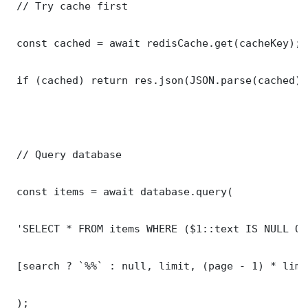
 // Try cache first

 const cached = await redisCache.get(cacheKey);

 if (cached) return res.json(JSON.parse(cached));
 // Query database

 const items = await database.query(

 'SELECT * FROM items WHERE ($1::text IS NULL OR
 [search ? `%%` : null, limit, (page - 1) * limit
 );
