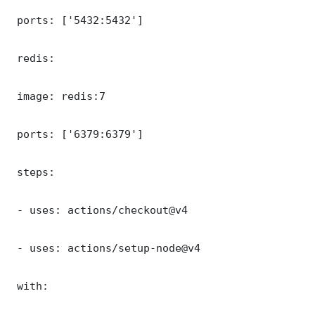
 ports: ['5432:5432']

 redis:

 image: redis:7

 ports: ['6379:6379']

 steps:

 - uses: actions/checkout@v4

 - uses: actions/setup-node@v4

 with:
