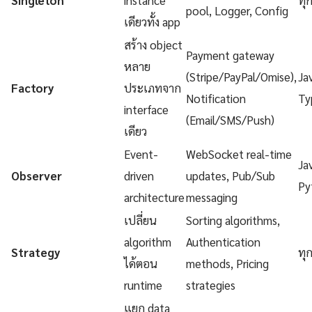
pool, Logger, Config
เดียวทั้ง app
สร้าง object
Payment gateway
หลาย
(Stripe/PayPal/Omise),
Ja
Factory
ประเภทจาก
Notification
Ty
interface
(Email/SMS/Push)
เดียว
Event-
WebSocket real-time
Ja
Observer
driven
updates, Pub/Sub
Py
architecture
messaging
เปลี่ยน
Sorting algorithms,
algorithm
Authentication
Strategy
ทุ
ได้ตอน
methods, Pricing
runtime
strategies
แยก data