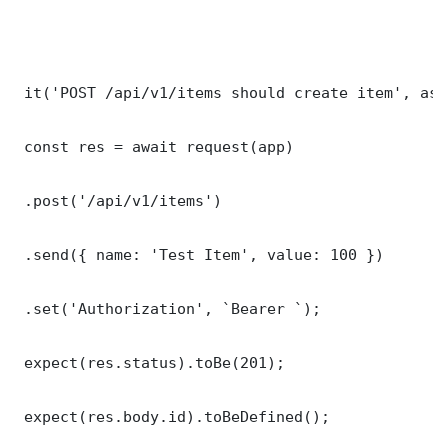
 it('POST /api/v1/items should create item', asy
 const res = await request(app)

 .post('/api/v1/items')

 .send({ name: 'Test Item', value: 100 })

 .set('Authorization', `Bearer `);

 expect(res.status).toBe(201);

 expect(res.body.id).toBeDefined();
