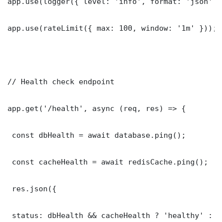
app.use(logger({ level: 'info', format: 'json' })
app.use(rateLimit({ max: 100, window: '1m' }));

// Health check endpoint

app.get('/health', async (req, res) => {

 const dbHealth = await database.ping();

 const cacheHealth = await redisCache.ping();

 res.json({

 status: dbHealth && cacheHealth ? 'healthy' : '