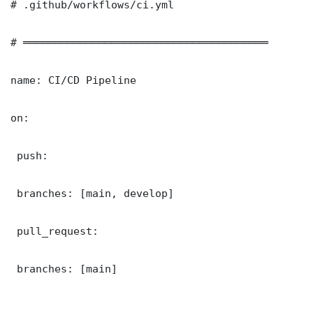
# .github/workflows/ci.yml

# ═══════════════════════════════════════

name: CI/CD Pipeline

on:

 push:

 branches: [main, develop]

 pull_request:

 branches: [main]
