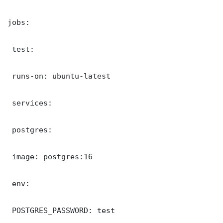
jobs:

 test:

 runs-on: ubuntu-latest

 services:

 postgres:

 image: postgres:16

 env:

 POSTGRES_PASSWORD: test
