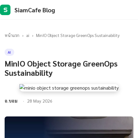
SiamCafe Blog
S
หน้าแรก
›
ai
›
MinIO Object Storage GreenOps Sustainability
AI
MinIO Object Storage GreenOps
Sustainability
อ.บอม
28 May 2026