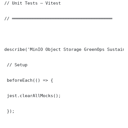
// Unit Tests — Vitest

// ═══════════════════════════════════════

describe('MinIO Object Storage GreenOps Sustaina
 // Setup

 beforeEach(() => {

 jest.clearAllMocks();

 });
