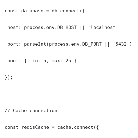
const database = db.connect({

 host: process.env.DB_HOST || 'localhost'

 port: parseInt(process.env.DB_PORT || '5432')

 pool: { min: 5, max: 25 }

});

// Cache connection

const redisCache = cache.connect({
