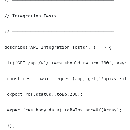
// ═══════════════════════════════════════

// Integration Tests

// ═══════════════════════════════════════

describe('API Integration Tests', () => {

 it('GET /api/v1/items should return 200', async
 const res = await request(app).get('/api/v1/item
 expect(res.status).toBe(200);

 expect(res.body.data).toBeInstanceOf(Array);

 });
