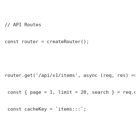
// API Routes

const router = createRouter();

router.get('/api/v1/items', async (req, res) => {
 const { page = 1, limit = 20, search } = req.que
 const cacheKey = `items:::`;
