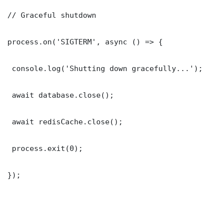
// Graceful shutdown

process.on('SIGTERM', async () => {

 console.log('Shutting down gracefully...');

 await database.close();

 await redisCache.close();

 process.exit(0);

});
