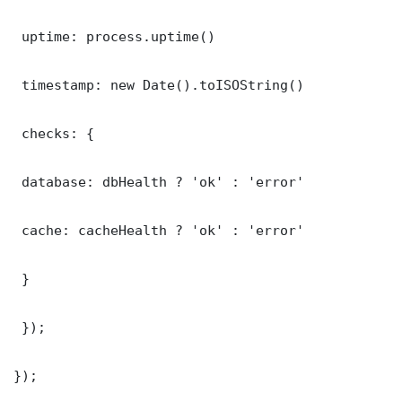
 uptime: process.uptime()

 timestamp: new Date().toISOString()

 checks: {

 database: dbHealth ? 'ok' : 'error'

 cache: cacheHealth ? 'ok' : 'error'

 }

 });

});
