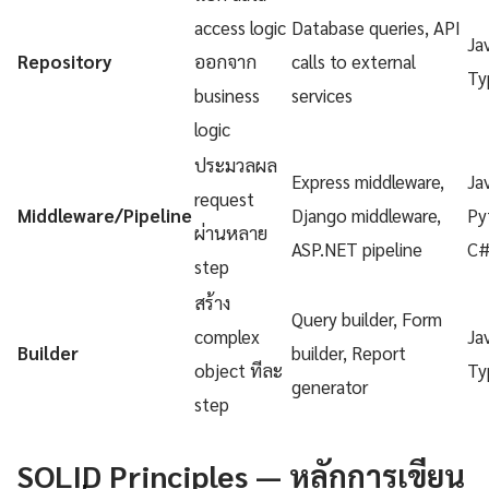
access logic
Database queries, API
Ja
Repository
ออกจาก
calls to external
Ty
business
services
logic
ประมวลผล
Express middleware,
Ja
request
Middleware/Pipeline
Django middleware,
Py
ผ่านหลาย
ASP.NET pipeline
C
step
สร้าง
Query builder, Form
complex
Ja
Builder
builder, Report
object ทีละ
Ty
generator
step
SOLID Principles — หลักการเขียน