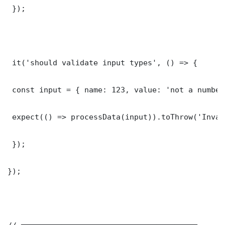
 });

 it('should validate input types', () => {

 const input = { name: 123, value: 'not a number'
 expect(() => processData(input)).toThrow('Inval
 });

});
