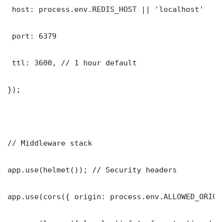
 host: process.env.REDIS_HOST || 'localhost'

 port: 6379

 ttl: 3600, // 1 hour default

});

// Middleware stack

app.use(helmet()); // Security headers

app.use(cors({ origin: process.env.ALLOWED_ORIGI