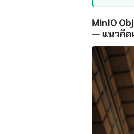
MinIO Obj
— แนวคิด