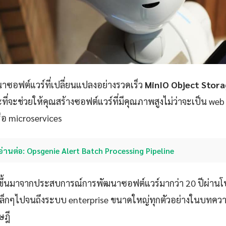
ซอฟต์แวร์ที่เปลี่ยนแปลงอย่างรวดเร็ว
MinIO Object Storag
ที่จะช่วยให้คุณสร้างซอฟต์แวร์ที่มีคุณภาพสูงไม่ว่าจะเป็น web
ือ microservices
อ่านต่อ: Opsgenie Alert Batch Processing Pipeline
ขึ้นมาจากประสบการณ์การพัฒนาซอฟต์แวร์มากว่า 20 ปีผ่าน
p เล็กๆไปจนถึงระบบ enterprise ขนาดใหญ่ทุกตัวอย่างในบทควา
ษฎี