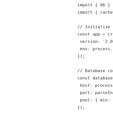
import { db } 
import { cache
// Initialize 
const app = cr
 version: '2.0
 env: process.
});

// Database co
const database
 host: process
 port: parseIn
 pool: { min: 
});
