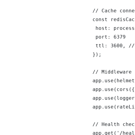
// Cache conne
const redisCac
 host: process
 port: 6379

 ttl: 3600, //
});

// Middleware 
app.use(helmet
app.use(cors({
app.use(logger
app.use(rateLi
// Health chec
app.get('/heal