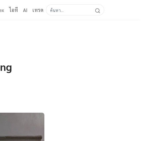
ex
ไอที
AI
เทรด
ing