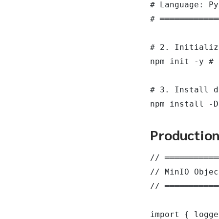
# Language: Py
# ════════════
# 2. Initializ
npm init -y # 
# 3. Install d
npm install -D
Productio
// ═══════════
// MinIO Objec
// ═══════════
import { logge