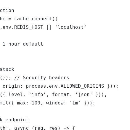
ction

he = cache.connect({

.env.REDIS_HOST || 'localhost'

 1 hour default

stack

()); // Security headers

 origin: process.env.ALLOWED_ORIGINS }));

({ level: 'info', format: 'json' }));

mit({ max: 100, window: '1m' }));

k endpoint

th', async (req, res) => {
