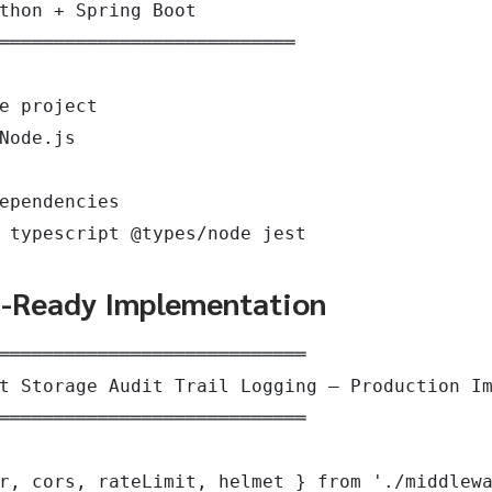
thon + Spring Boot

═══════════════════════════

e project

Node.js

ependencies

 typescript @types/node jest
n-Ready Implementation
════════════════════════════

t Storage Audit Trail Logging — Production Im
════════════════════════════

r, cors, rateLimit, helmet } from './middlewa