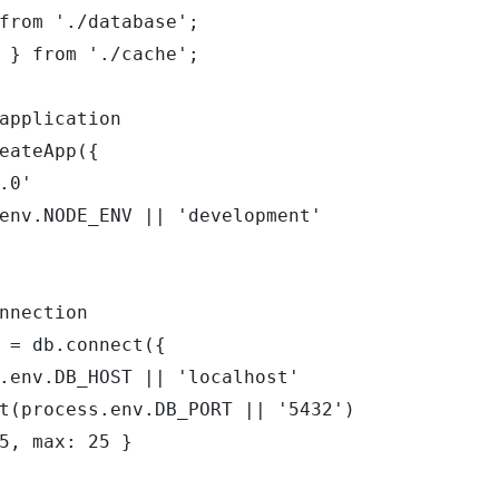
from './database';

 } from './cache';

application

eateApp({

.0'

env.NODE_ENV || 'development'

nnection

 = db.connect({

.env.DB_HOST || 'localhost'

t(process.env.DB_PORT || '5432')

5, max: 25 }
