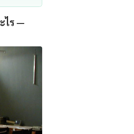
อะไร —