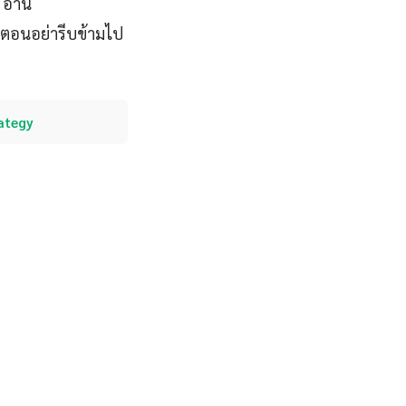
 อ่าน
ตอนอย่ารีบข้ามไป
rategy